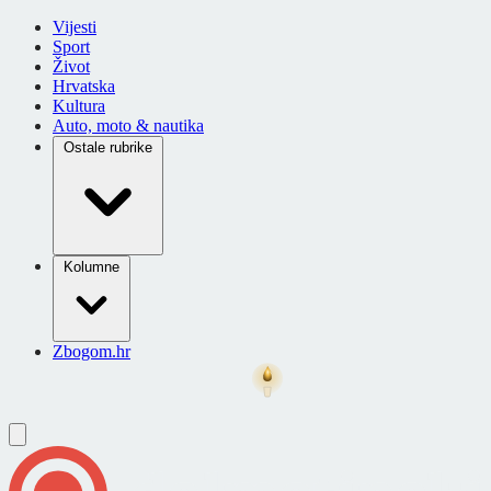
Vijesti
Sport
Život
Hrvatska
Kultura
Auto, moto & nautika
Ostale rubrike
Kolumne
Zbogom.hr