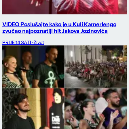
VIDEO Poslušajte kako je u Kuli Kamerlengo
zvučao najpoznatiji hit Jakova Jozinovića
PRIJE 14 SATI
· Život