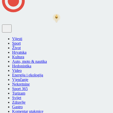
Vijesti
Sport
Život
Hrvatska
Kultura
Auto, moto & nautika
Hedonistika
Video
Energija i ekologija
Vjenčanje
Nekretnine
Sport 365
Turizam
Svijet
Zdravlje
Gastro
Komentar utakmice