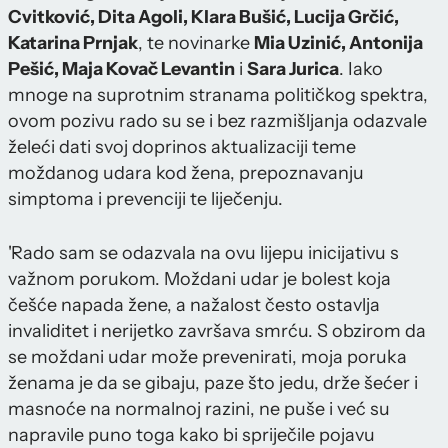
Cvitković, Dita Agoli, Klara Bušić, Lucija Grčić,
Katarina Prnjak
, te novinarke
Mia Uzinić, Antonija
Pešić, Maja Kovač Levantin
i
Sara Jurica
. Iako
mnoge na suprotnim stranama političkog spektra,
ovom pozivu rado su se i bez razmišljanja odazvale
želeći dati svoj doprinos aktualizaciji teme
moždanog udara kod žena, prepoznavanju
simptoma i prevenciji te liječenju.
'Rado sam se odazvala na ovu lijepu inicijativu s
važnom porukom. Moždani udar je bolest koja
češće napada žene, a nažalost često ostavlja
invaliditet i nerijetko završava smrću. S obzirom da
se moždani udar može prevenirati, moja poruka
ženama je da se gibaju, paze što jedu, drže šećer i
masnoće na normalnoj razini, ne puše i već su
napravile puno toga kako bi spriječile pojavu