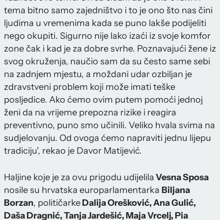
tema bitno samo zajedništvo i to je ono što nas čini
ljudima u vremenima kada se puno lakše podijeliti
nego okupiti. Sigurno nije lako izaći iz svoje komfor
zone čak i kad je za dobre svrhe. Poznavajući žene iz
svog okruženja, naučio sam da su često same sebi
na zadnjem mjestu, a moždani udar ozbiljan je
zdravstveni problem koji može imati teške
posljedice. Ako ćemo ovim putem pomoći jednoj
ženi da na vrijeme prepozna rizike i reagira
preventivno, puno smo učinili. Veliko hvala svima na
sudjelovanju. Od ovoga ćemo napraviti jednu lijepu
tradiciju', rekao je Davor Matijević.
Haljine koje je za ovu prigodu udijelila
Vesna Sposa
nosile su hrvatska europarlamentarka
Biljana
Borzan
, političarke
Dalija Orešković, Ana Gulić,
Daša Dragnić, Tanja Jardešić, Maja Vrcelj, Pia