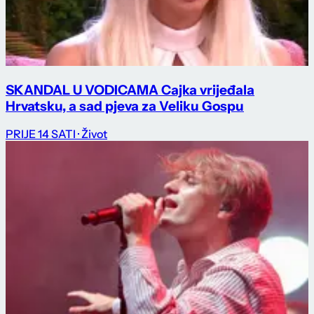
SKANDAL U VODICAMA Cajka vrijeđala
Hrvatsku, a sad pjeva za Veliku Gospu
PRIJE 14 SATI
· Život