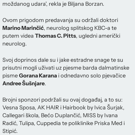
moždanog udara', rekla je Biljana Borzan.
Ovom prigodom predavanja su održali doktori
Marino Marinčić
, neurolog splitskog KBC-a te
putem videa
Thomas C. Pitts
, ugledni američki
neurolog.
Svoj doprinos dale su i jake estradne snage te su
prisutni mogli uživati uz pjesme barda dalmatinske
pisme
Gorana Karana
i odnedavno solo pjevačice
Andree Šušnjare
.
Brojni sponzori podržali su ovaj događaj, a to su:
Vesna Sposa, AK HAIR i Hairbook by Ivica Šurjak,
Callegari škola, Bećo Duplančić, MISS by Ivana
Radić, Tulipa, Cuppedia te poliklinike Priska Med i
Stipić.