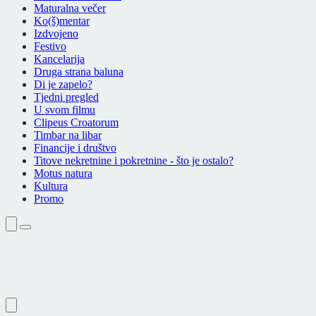
Maturalna večer
Ko(š)mentar
Izdvojeno
Festivo
Kancelarija
Druga strana baluna
Di je zapelo?
Tjedni pregled
U svom filmu
Clipeus Croatorum
Timbar na libar
Financije i društvo
Titove nekretnine i pokretnine - što je ostalo?
Motus natura
Kultura
Promo