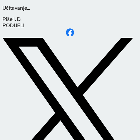
Učitavanje...
Piše
I. D.
PODIJELI