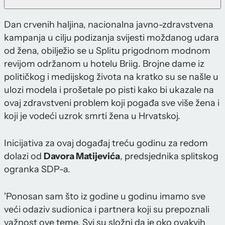
Dan crvenih haljina, nacionalna javno-zdravstvena
kampanja u cilju podizanja svijesti moždanog udara
od žena, obilježio se u Splitu prigodnom modnom
revijom održanom u hotelu Briig. Brojne dame iz
političkog i medijskog života na kratko su se našle u
ulozi modela i prošetale po pisti kako bi ukazale na
ovaj zdravstveni problem koji pogađa sve više žena i
koji je vodeći uzrok smrti žena u Hrvatskoj.
Inicijativa za ovaj događaj treću godinu za redom
dolazi od
Davora Matijevića
, predsjednika splitskog
ogranka SDP-a.
'Ponosan sam što iz godine u godinu imamo sve
veći odaziv sudionica i partnera koji su prepoznali
važnost ove teme. Svi su složni da je oko ovakvih