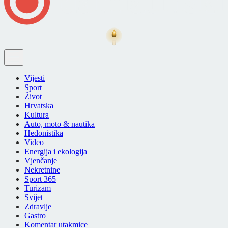
Vijesti
Sport
Život
Hrvatska
Kultura
Auto, moto & nautika
Hedonistika
Video
Energija i ekologija
Vjenčanje
Nekretnine
Sport 365
Turizam
Svijet
Zdravlje
Gastro
Komentar utakmice