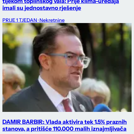
tijekom toplinskog vala: Prije klima-uređaja
imali su jednostavno rješenje
PRIJE 1 TJEDAN
· Nekretnine
DAMIR BARBIR: Vlada aktivira tek 1,5% praznih
stanova, a pritišće 110.000 malih iznajmljivača