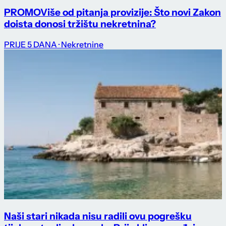
PROMO
Više od pitanja provizije: Što novi Zakon
doista donosi tržištu nekretnina?
PRIJE 5 DANA
· Nekretnine
Naši stari nikada nisu radili ovu pogrešku