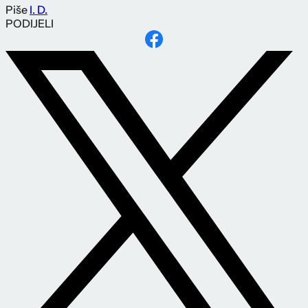
Piše
I. D.
PODIJELI