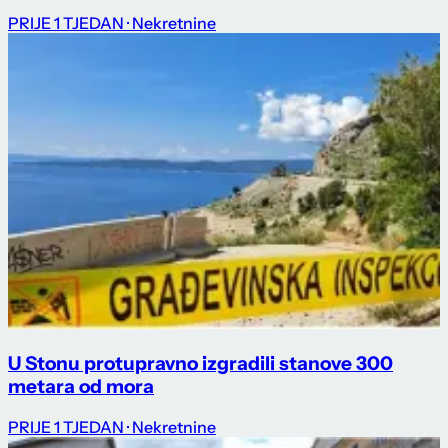
PRIJE 1 TJEDAN
· Nekretnine
U Stonu protupravno izgradili stanove 300
metara od mora
PRIJE 1 TJEDAN
· Nekretnine