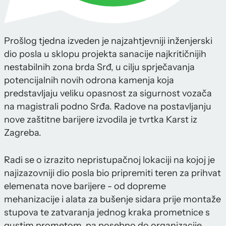
Prošlog tjedna izveden je najzahtjevniji inženjerski
dio posla u sklopu projekta sanacije najkritičnijih
nestabilnih zona brda Srđ, u cilju sprječavanja
potencijalnih novih odrona kamenja koja
predstavljaju veliku opasnost za sigurnost vozača
na magistrali podno Srđa. Radove na postavljanju
nove zaštitne barijere izvodila je tvrtka Karst iz
Zagreba.
Radi se o izrazito nepristupačnoj lokaciji na kojoj je
najizazovniji dio posla bio pripremiti teren za prihvat
elemenata nove barijere - od dopreme
mehanizacije i alata za bušenje sidara prije montaže
stupova te zatvaranja jednog kraka prometnice s
gustim prometom, pa posebno do organizacije