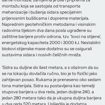
same montaže, zahtjevna je bila i priprema za
montažu koja se sastojala od transporta
mehanizacije i bušenja sidara specijalnim
prijenosnim bušilicama i dopreme materijala.
Naprednim geotehničkim metodama i visinskim
radovima tijekom dva dana posla ugrađene su
zaštitne barijere protiv odrona, tzv. 'lovci na stijene',
energetskog kapaciteta 2000 i 3000 kJ. Nestabilni
blokovi stijenske mase dodatno su se osigurali
sustavima sidara i nosivih čeličnih mreža.
'Sidra su duljine do šest metara, a s obzirom da su
se na lokaciju dovlačila ručno, bio je to fizički jako
zahtjevan posao. Rukama je preneseno oko sedam
tona materijala. Sidra su postavljena kao temelji
stupova barijera u dva reda, jedan duljine 240, a
jedan 280 metara tako da je ukupna duljina barijera
u dva reda 520 metara. Uslijedila je dodatna