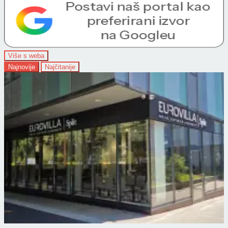
Više s weba
Najnovije
Najčitanije