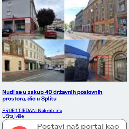
Nudi se u zakup 40 državnih poslovnih
prostora, dio u Splitu
PRIJE 1 TJEDAN
· Nekretnine
Učitaj više