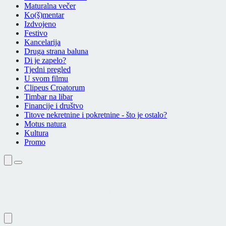
Maturalna večer
Ko(š)mentar
Izdvojeno
Festivo
Kancelarija
Druga strana baluna
Di je zapelo?
Tjedni pregled
U svom filmu
Clipeus Croatorum
Timbar na libar
Financije i društvo
Titove nekretnine i pokretnine - što je ostalo?
Motus natura
Kultura
Promo