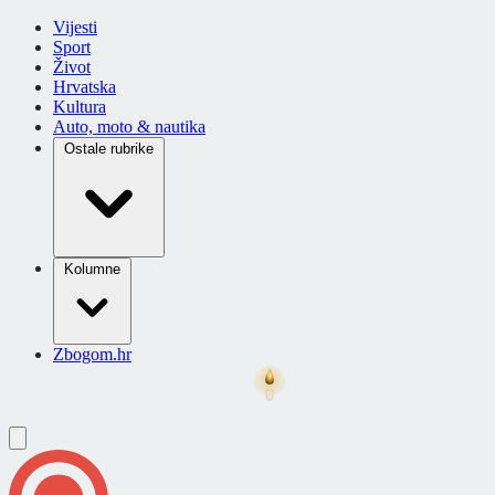
Vijesti
Sport
Život
Hrvatska
Kultura
Auto, moto & nautika
Ostale rubrike
Kolumne
Zbogom.hr