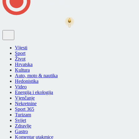
Vijesti
Sport
Život
Hrvatska
Kultura
Auto, moto & nautika
Hedonistika
Video
Energija i ekologija
Vjenčanje
Nekretnine
Sport 365
Turizam
Svijet
Zdravlje
Gastro
Komentar utakmice