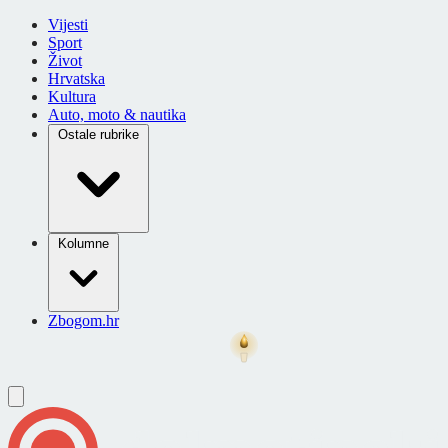
Vijesti
Sport
Život
Hrvatska
Kultura
Auto, moto & nautika
Ostale rubrike
Kolumne
Zbogom.hr