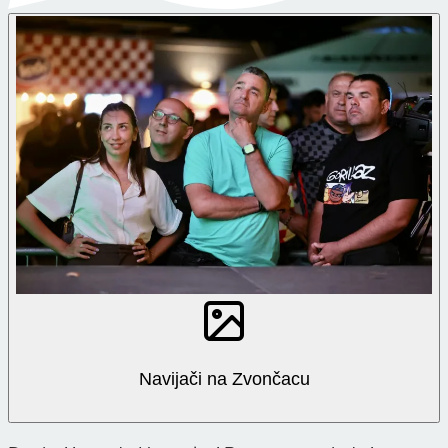
Navijači na Zvončacu