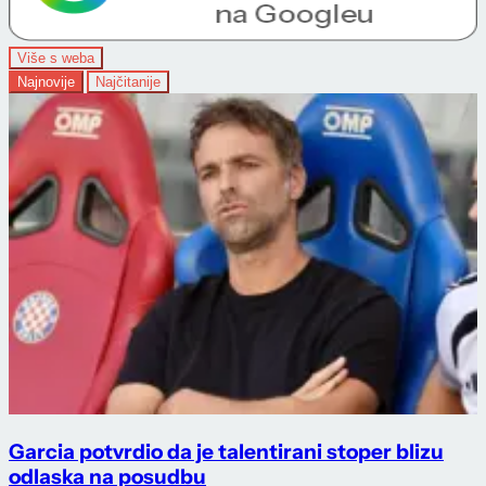
Više s weba
Najnovije
Najčitanije
Garcia potvrdio da je talentirani stoper blizu
odlaska na posudbu