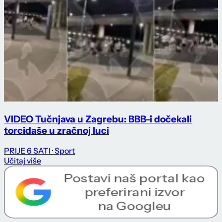
VIDEO Tučnjava u Zagrebu: BBB-i dočekali
torcidaše u zračnoj luci
PRIJE 6 SATI
· Sport
Učitaj više