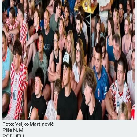
Foto: Veljko Martinović
Piše
N. M.
PODIJELI