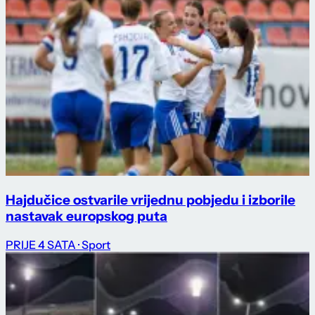
Hajdučice ostvarile vrijednu pobjedu i izborile
nastavak europskog puta
PRIJE 4 SATA
· Sport