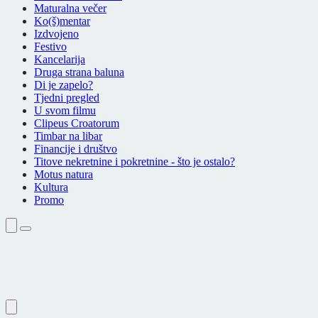
Maturalna večer
Ko(š)mentar
Izdvojeno
Festivo
Kancelarija
Druga strana baluna
Di je zapelo?
Tjedni pregled
U svom filmu
Clipeus Croatorum
Timbar na libar
Financije i društvo
Titove nekretnine i pokretnine - što je ostalo?
Motus natura
Kultura
Promo