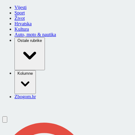
Vijesti
Sport
Život
Hrvatska
Kultura
Auto, moto & nautika
Ostale rubrike
Kolumne
Zbogom.hr