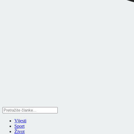
Vijesti
Sport
Život