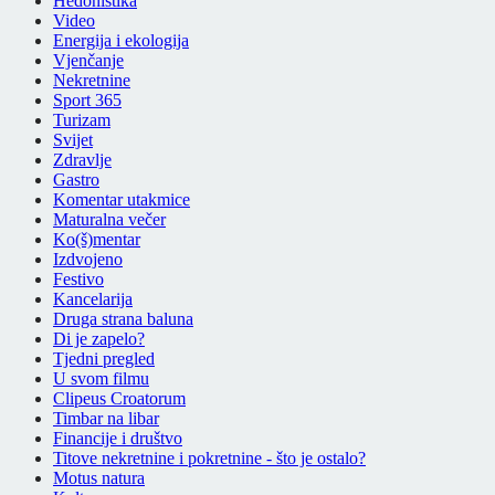
Hedonistika
Video
Energija i ekologija
Vjenčanje
Nekretnine
Sport 365
Turizam
Svijet
Zdravlje
Gastro
Komentar utakmice
Maturalna večer
Ko(š)mentar
Izdvojeno
Festivo
Kancelarija
Druga strana baluna
Di je zapelo?
Tjedni pregled
U svom filmu
Clipeus Croatorum
Timbar na libar
Financije i društvo
Titove nekretnine i pokretnine - što je ostalo?
Motus natura