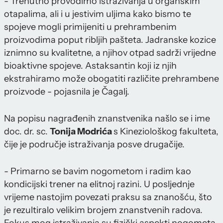
- Trenutno provodimo istraživanja u organskim
otapalima, ali i u jestivim uljima kako bismo te
spojeve mogli primijeniti u prehrambenim
proizvodima poput ribljih pašteta. Jadranske kozice
iznimno su kvalitetne, a njihov otpad sadrži vrijedne
bioaktivne spojeve. Astaksantin koji iz njih
ekstrahiramo može obogatiti različite prehrambene
proizvode - pojasnila je Čagalj.
Na popisu nagrađenih znanstvenika našlo se i ime
doc. dr. sc.
Tonija Modrića
s Kineziološkog fakulteta,
čije je područje istraživanja posve drugačije.
- Primarno se bavim nogometom i radim kao
kondicijski trener na elitnoj razini. U posljednje
vrijeme nastojim povezati praksu sa znanošću, što
je rezultiralo velikim brojem znanstvenih radova.