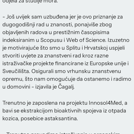
odjela za studije mora.
- Još uvijek sam uzbuđena jer je ovo priznanje za
dugogodišnji rad u znanosti, ponajviše zbog
objavljenih radova u prestižnim časopisima
indeksiranim u Scopusu i Web of Science. Izuzetno
je motivirajuće što smo u Splitu i Hrvatskoj uspjeli
stvoriti uvjete za znanstveni rad kroz razne
istraživačke projekte financirane iz Europske unije i
Sveučilišta. Osigurali smo vrhunsku znanstvenu
opremu, što nam omogućuje da ostanemo i radimo
u domovini - izjavila je Čagalj.
Trenutno je zaposlena na projektu Innosol4Med, a
bavi se ekstrakcijom bioaktivnih spojeva iz otpada
kozica, posebice astaksantina.