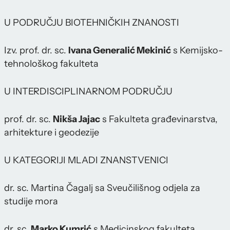
U PODRUČJU BIOTEHNIČKIH ZNANOSTI
Izv. prof. dr. sc.
Ivana Generalić Mekinić
s Kemijsko-
tehnološkog fakulteta
U INTERDISCIPLINARNOM PODRUČJU
prof. dr. sc.
Nikša Jajac
s Fakulteta građevinarstva,
arhitekture i geodezije
U KATEGORIJI MLADI ZNANSTVENICI
dr. sc. Martina Čagalj sa Sveučilišnog odjela za
studije mora
dr. sc.
Marko Kumrić
s Medicinskog fakulteta,