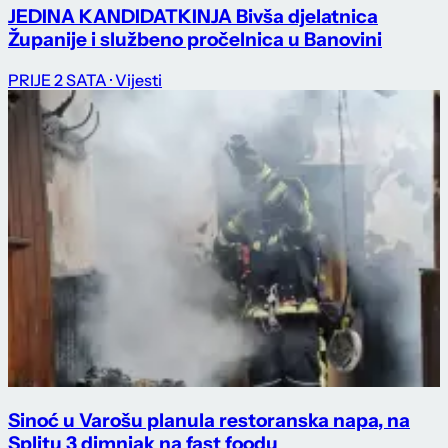
JEDINA KANDIDATKINJA Bivša djelatnica
Županije i službeno pročelnica u Banovini
PRIJE 2 SATA
· Vijesti
Sinoć u Varošu planula restoranska napa, na
Splitu 3 dimnjak na fast foodu