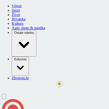
Vijesti
Sport
Život
Hrvatska
Kultura
Auto, moto & nautika
Ostale rubrike
Kolumne
Zbogom.hr