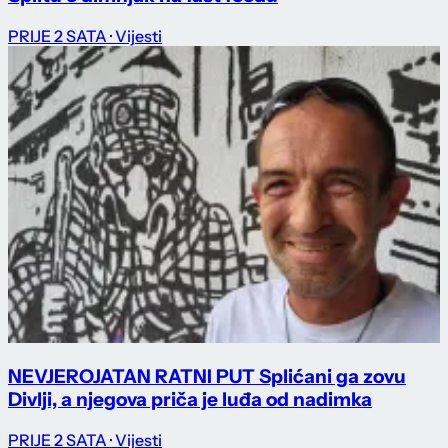
PRIJE 2 SATA
· Vijesti
NEVJEROJATAN RATNI PUT Splićani ga zovu
Divlji, a njegova priča je luđa od nadimka
PRIJE 2 SATA
· Vijesti