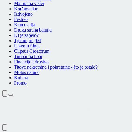
Maturalna večer
Ko(š)mentar
Izdvojeno
Festivo
Kancelarija
Druga strana baluna
Di je zapelo?
Tjedni pregled
U svom filmu
Clipeus Croatorum
Timbar na libar
Financije i društvo
Titove nekretnine i pokretnine - što je ostalo?
Motus natura
Kultura
Promo