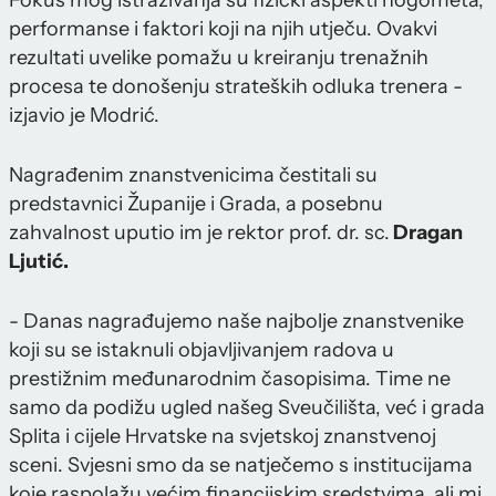
Fokus mog istraživanja su fizički aspekti nogometa,
performanse i faktori koji na njih utječu. Ovakvi
rezultati uvelike pomažu u kreiranju trenažnih
procesa te donošenju strateških odluka trenera -
izjavio je Modrić.
Nagrađenim znanstvenicima čestitali su
predstavnici Županije i Grada, a posebnu
zahvalnost uputio im je rektor prof. dr. sc.
Dragan
Ljutić.
- Danas nagrađujemo naše najbolje znanstvenike
koji su se istaknuli objavljivanjem radova u
prestižnim međunarodnim časopisima. Time ne
samo da podižu ugled našeg Sveučilišta, već i grada
Splita i cijele Hrvatske na svjetskoj znanstvenoj
sceni. Svjesni smo da se natječemo s institucijama
koje raspolažu većim financijskim sredstvima, ali mi