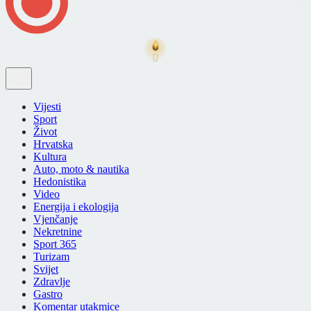
Vijesti
Sport
Život
Hrvatska
Kultura
Auto, moto & nautika
Hedonistika
Video
Energija i ekologija
Vjenčanje
Nekretnine
Sport 365
Turizam
Svijet
Zdravlje
Gastro
Komentar utakmice