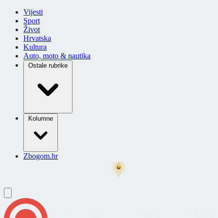
Vijesti
Sport
Život
Hrvatska
Kultura
Auto, moto & nautika
Ostale rubrike
Kolumne
Zbogom.hr