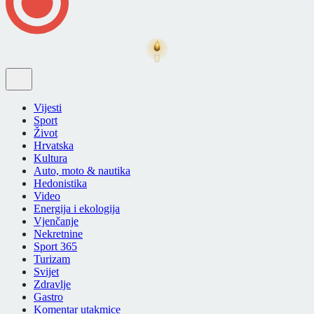
Vijesti
Sport
Život
Hrvatska
Kultura
Auto, moto & nautika
Hedonistika
Video
Energija i ekologija
Vjenčanje
Nekretnine
Sport 365
Turizam
Svijet
Zdravlje
Gastro
Komentar utakmice