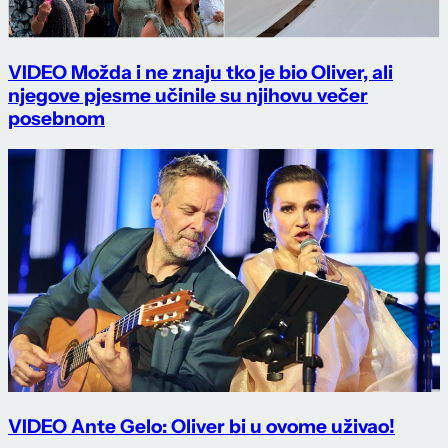
VIDEO Možda i ne znaju tko je bio Oliver, ali
njegove pjesme učinile su njihovu večer
posebnom
VIDEO Ante Gelo: Oliver bi u ovome uživao!