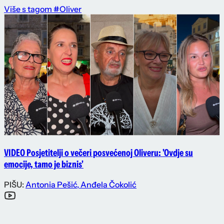
Više s tagom #Oliver
VIDEO Posjetitelji o večeri posvećenoj Oliveru: 'Ovdje su
emocije, tamo je biznis'
PIŠU:
Antonia Pešić
,
Anđela Čokolić