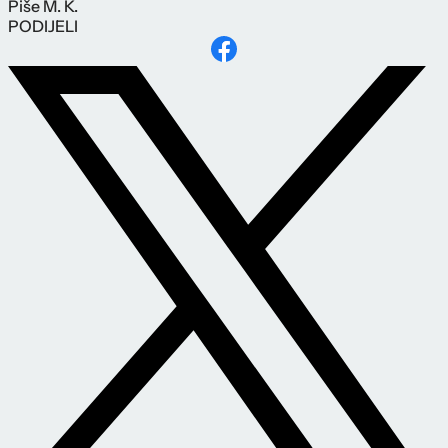
Piše
M. K.
PODIJELI