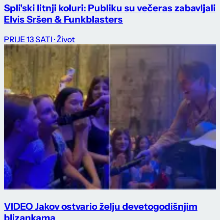
Spli'ski litnji koluri: Publiku su večeras zabavljali
Elvis Sršen & Funkblasters
PRIJE 13 SATI
· Život
VIDEO Jakov ostvario želju devetogodišnjim
blizankama