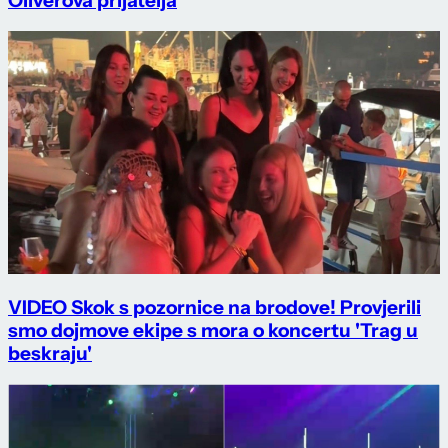
Oliverova prijatelja
VIDEO Skok s pozornice na brodove! Provjerili
smo dojmove ekipe s mora o koncertu 'Trag u
beskraju'