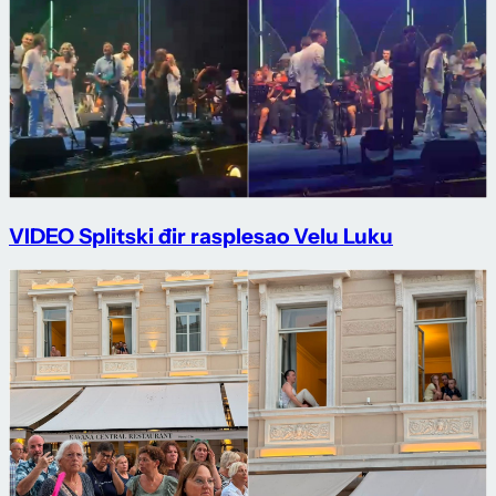
VIDEO Splitski đir rasplesao Velu Luku