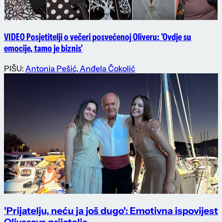
VIDEO Posjetitelji o večeri posvećenoj Oliveru: 'Ovdje su
emocije, tamo je biznis'
PIŠU:
Antonia Pešić
,
Anđela Čokolić
'Prijatelju, neću ja još dugo': Emotivna ispovijest