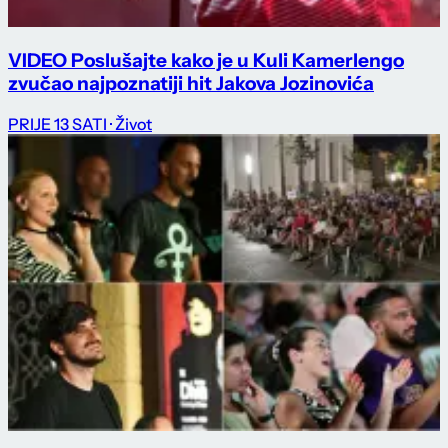
VIDEO Poslušajte kako je u Kuli Kamerlengo
zvučao najpoznatiji hit Jakova Jozinovića
PRIJE 13 SATI
· Život