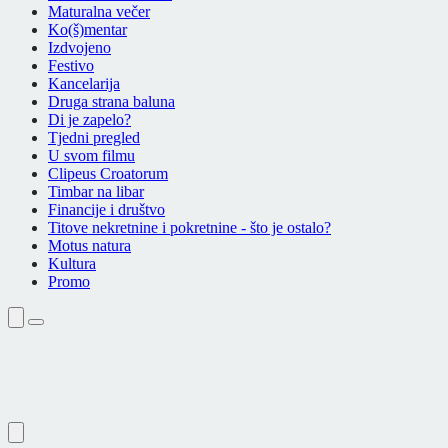
Maturalna večer
Ko(š)mentar
Izdvojeno
Festivo
Kancelarija
Druga strana baluna
Di je zapelo?
Tjedni pregled
U svom filmu
Clipeus Croatorum
Timbar na libar
Financije i društvo
Titove nekretnine i pokretnine - što je ostalo?
Motus natura
Kultura
Promo