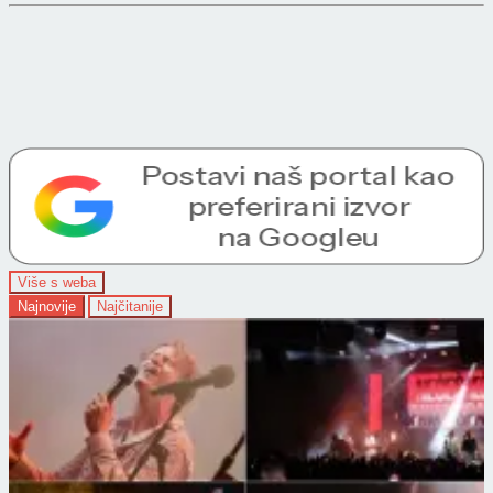
Više s weba
Najnovije
Najčitanije