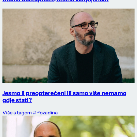
Jesmo li preopterećeni ili samo više nemamo
gdje stati?
Više s tagom #Pozadina