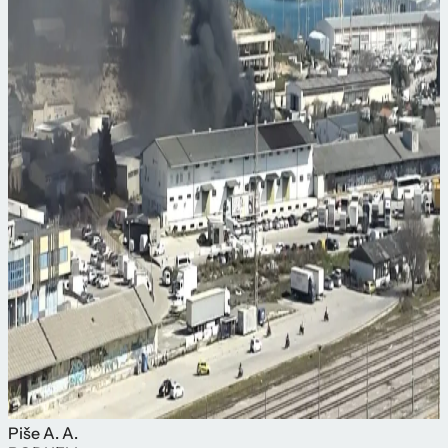
Piše
A. A.