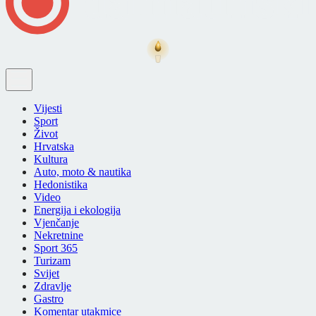
Vijesti
Sport
Život
Hrvatska
Kultura
Auto, moto & nautika
Hedonistika
Video
Energija i ekologija
Vjenčanje
Nekretnine
Sport 365
Turizam
Svijet
Zdravlje
Gastro
Komentar utakmice