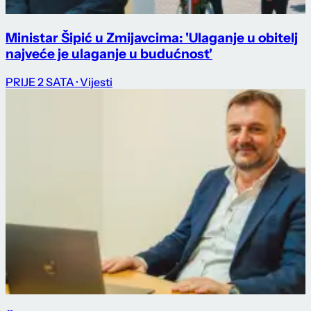
Ministar Šipić u Zmijavcima: 'Ulaganje u obitelj
najveće je ulaganje u budućnost'
PRIJE 2 SATA
· Vijesti