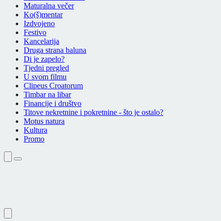
Maturalna večer
Ko(š)mentar
Izdvojeno
Festivo
Kancelarija
Druga strana baluna
Di je zapelo?
Tjedni pregled
U svom filmu
Clipeus Croatorum
Timbar na libar
Financije i društvo
Titove nekretnine i pokretnine - što je ostalo?
Motus natura
Kultura
Promo