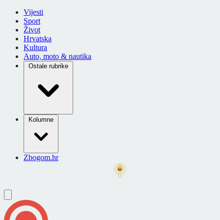
Vijesti
Sport
Život
Hrvatska
Kultura
Auto, moto & nautika
Ostale rubrike
Kolumne
Zbogom.hr