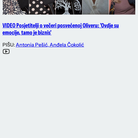
VIDEO Posjetitelji o večeri posvećenoj Oliveru: 'Ovdje su
emocije, tamo je biznis'
PIŠU:
Antonia Pešić
,
Anđela Čokolić