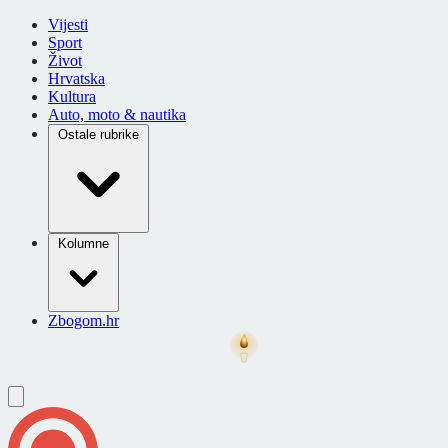
Vijesti
Sport
Život
Hrvatska
Kultura
Auto, moto & nautika
Ostale rubrike
Kolumne
Zbogom.hr