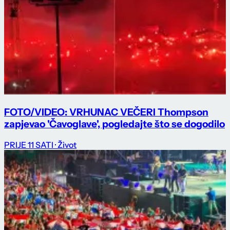
FOTO/VIDEO: VRHUNAC VEČERI Thompson
zapjevao 'Čavoglave', pogledajte što se dogodilo
PRIJE 11 SATI
· Život