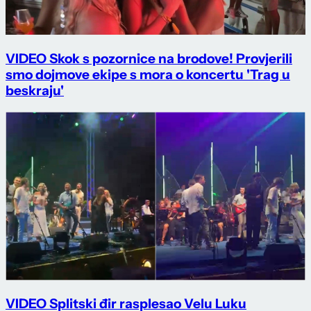
VIDEO Skok s pozornice na brodove! Provjerili
smo dojmove ekipe s mora o koncertu 'Trag u
beskraju'
VIDEO Splitski đir rasplesao Velu Luku