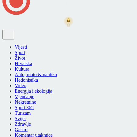
Vijesti
Sport
Život
Hrvatska
Kultura
Auto, moto & nautika
Hedonistika
Video
Energija i ekologija
Vjenčanje
Nekretnine
Sport 365
Turizam
Svijet
Zdravlje
Gastro
Komentar utakmice