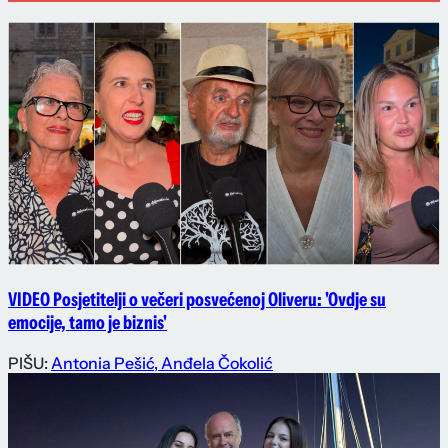
VIDEO Posjetitelji o večeri posvećenoj Oliveru: 'Ovdje su
emocije, tamo je biznis'
PIŠU:
Antonia Pešić
,
Anđela Čokolić