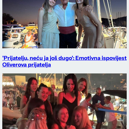
'Prijatelju, neću ja još dugo': Emotivna ispovijest
Oliverova prijatelja