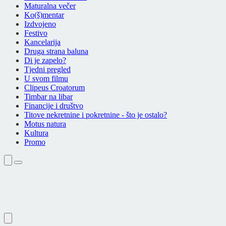
Maturalna večer
Ko(š)mentar
Izdvojeno
Festivo
Kancelarija
Druga strana baluna
Di je zapelo?
Tjedni pregled
U svom filmu
Clipeus Croatorum
Timbar na libar
Financije i društvo
Titove nekretnine i pokretnine - što je ostalo?
Motus natura
Kultura
Promo