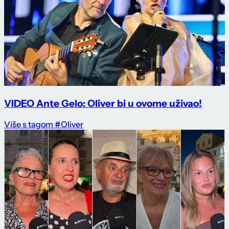
VIDEO Ante Gelo: Oliver bi u ovome uživao!
Više s tagom #Oliver