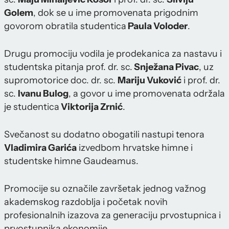
Golem
, dok se u ime promovenata prigodnim
govorom obratila studentica
Paula Voloder
.
Drugu promociju vodila je prodekanica za nastavu i
studentska pitanja prof. dr. sc.
Snježana Pivac
, uz
supromotorice doc. dr. sc.
Mariju Vuković
i prof. dr.
sc.
Ivanu Bulog
, a govor u ime promovenata održala
je studentica
Viktorija Zrnić
.
Svečanost su dodatno obogatili nastupi tenora
Vladimira Garića
izvedbom hrvatske himne i
studentske himne Gaudeamus.
Promocije su označile završetak jednog važnog
akademskog razdoblja i početak novih
profesionalnih izazova za generaciju prvostupnica i
prvostupnika ekonomije.