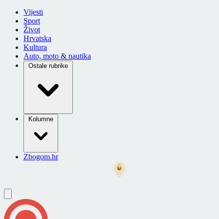
Vijesti
Sport
Život
Hrvatska
Kultura
Auto, moto & nautika
Ostale rubrike
Kolumne
Zbogom.hr