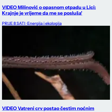
VIDEO Milinović o opasnom otpadu u Lici:
Krajnje je vrijeme da me se posluša'
PRIJE 8 SATI
· Energija i ekologija
VIDEO Vatreni crv postao čestim noćnim