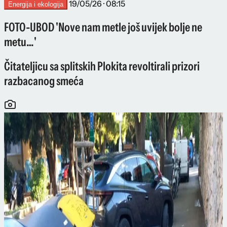
19/05/26 · 08:15
Energija i ekologija
FOTO-UBOD 'Nove nam metle još uvijek bolje ne
metu…'
Čitateljicu sa splitskih Plokita revoltirali prizori
razbacanog smeća