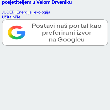
posjetiteljem u Velom Drveniku
JUČER
· Energija i ekologija
Učitaj više