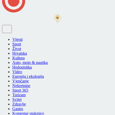
Vijesti
Sport
Život
Hrvatska
Kultura
Auto, moto & nautika
Hedonistika
Video
Energija i ekologija
Vjenčanje
Nekretnine
Sport 365
Turizam
Svijet
Zdravlje
Gastro
Komentar utakmice