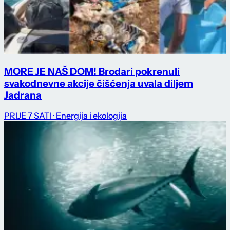
MORE JE NAŠ DOM! Brodari pokrenuli
svakodnevne akcije čišćenja uvala diljem
Jadrana
PRIJE 7 SATI
· Energija i ekologija