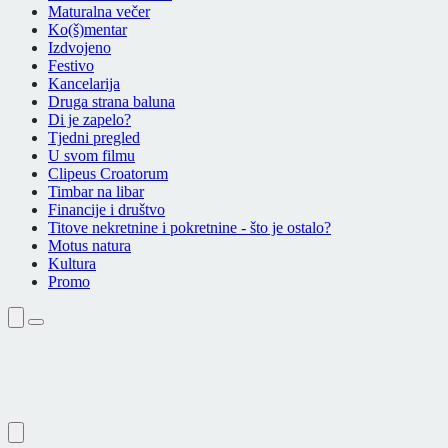
Maturalna večer
Ko(š)mentar
Izdvojeno
Festivo
Kancelarija
Druga strana baluna
Di je zapelo?
Tjedni pregled
U svom filmu
Clipeus Croatorum
Timbar na libar
Financije i društvo
Titove nekretnine i pokretnine - što je ostalo?
Motus natura
Kultura
Promo