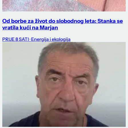
Od borbe za život do slobodnog leta: Stanka se
vratila kući na Marjan
PRIJE 8 SATI
· Energija i ekologija