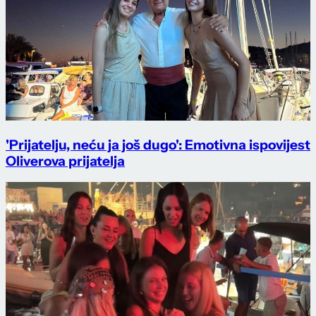
'Prijatelju, neću ja još dugo': Emotivna ispovijest
Oliverova prijatelja