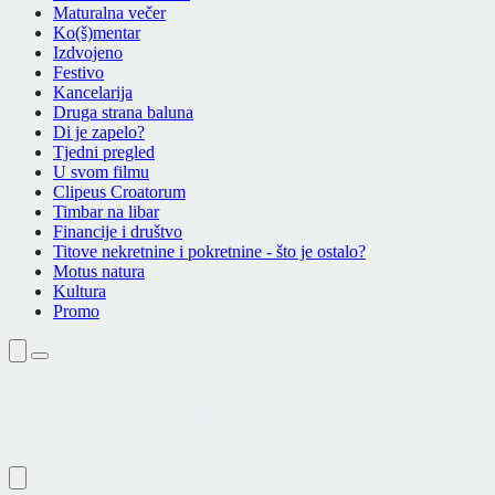
Maturalna večer
Ko(š)mentar
Izdvojeno
Festivo
Kancelarija
Druga strana baluna
Di je zapelo?
Tjedni pregled
U svom filmu
Clipeus Croatorum
Timbar na libar
Financije i društvo
Titove nekretnine i pokretnine - što je ostalo?
Motus natura
Kultura
Promo