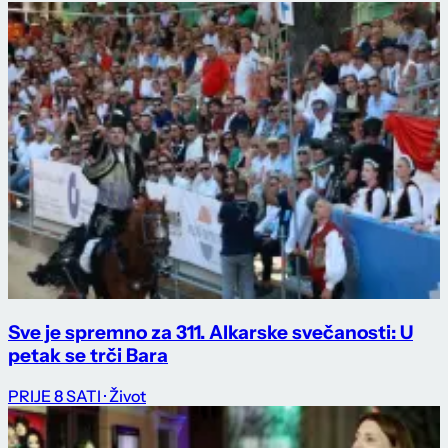
Sve je spremno za 311. Alkarske svečanosti: U
petak se trči Bara
PRIJE 8 SATI
· Život