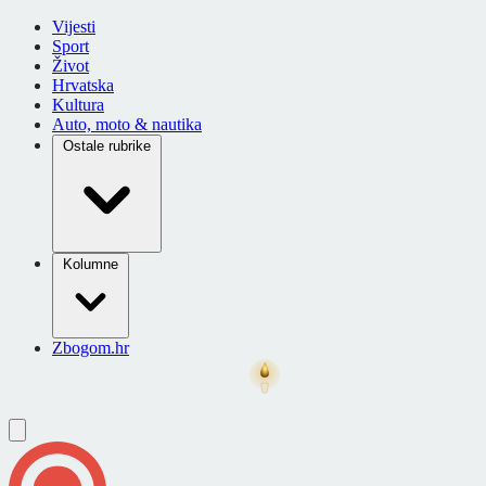
Vijesti
Sport
Život
Hrvatska
Kultura
Auto, moto & nautika
Ostale rubrike
Kolumne
Zbogom.hr