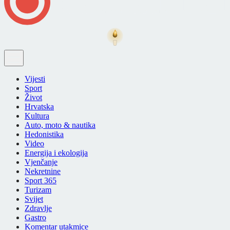
Vijesti
Sport
Život
Hrvatska
Kultura
Auto, moto & nautika
Hedonistika
Video
Energija i ekologija
Vjenčanje
Nekretnine
Sport 365
Turizam
Svijet
Zdravlje
Gastro
Komentar utakmice