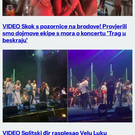
VIDEO Skok s pozornice na brodove! Provjerili
smo dojmove ekipe s mora o koncertu 'Trag u
beskraju'
VIDEO Splitski đir rasplesao Velu Luku