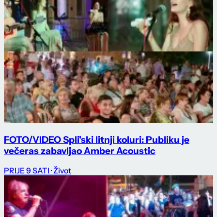
FOTO/VIDEO Spli'ski litnji koluri: Publiku je
večeras zabavljao Amber Acoustic
PRIJE 9 SATI
· Život