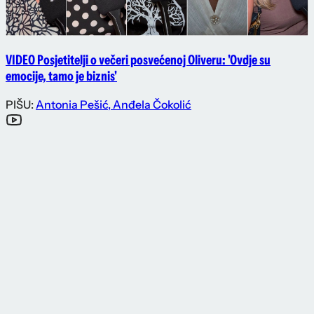
VIDEO Posjetitelji o večeri posvećenoj Oliveru: 'Ovdje su
emocije, tamo je biznis'
PIŠU:
Antonia Pešić
,
Anđela Čokolić