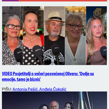
VIDEO Posjetitelji o večeri posvećenoj Oliveru: 'Ovdje su
emocije, tamo je biznis'
PIŠU:
Antonia Pešić
,
Anđela Čokolić