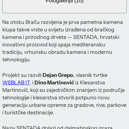
Fotogalerija (10)
Na otoku Braču razvijena je prva pametna kamena
klupa takve vrste u svijetu izrađena od bračkog
kamena i prirodnog drveta — SENTADA, hrvatski
inovativni proizvod koji spaja mediteransku
tradiciju, vrhunsku obradu kamena i modernu
tehnologiju.
Projekt su razvili
Dejan Grepo
, vlasnik tvrtke
WEBLAB IT
, i
Dino Martinović
iz Klesarstva
Martinović, koji su zajedničkim znanjem iz područja
tehnologije i klesarstva stvorili potpuno novu
generaciju urbane opreme za gradove, rive, parkove
i turistčke destinacije.
Naziv SENTADA dolazi od dalmatinskog izraza