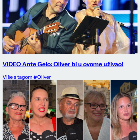
VIDEO Ante Gelo: Oliver bi u ovome uživao!
Više s tagom #Oliver