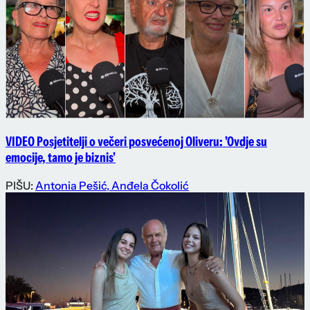
VIDEO Posjetitelji o večeri posvećenoj Oliveru: 'Ovdje su
emocije, tamo je biznis'
PIŠU:
Antonia Pešić
,
Anđela Čokolić