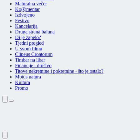
Maturalna večer
Ko(š)mentar
Izdvojeno
Festivo
Kancelarija
Druga strana baluna
Di je zapelo?
Tjedni pregled
U svom filmu
Clipeus Croatorum
Timbar na libar
Financije i društvo
Titove nekretnine i pokretnine - što je ostalo?
Motus natura
Kultura
Promo