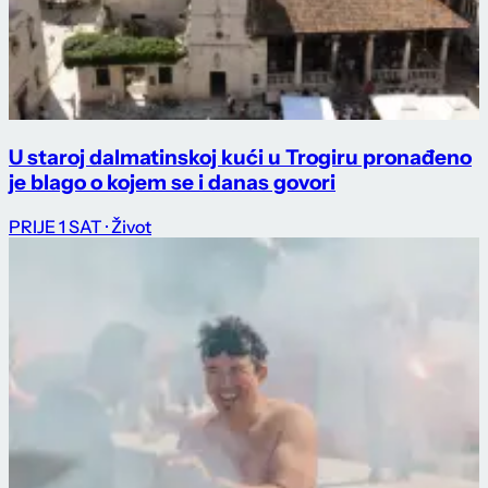
U staroj dalmatinskoj kući u Trogiru pronađeno
je blago o kojem se i danas govori
PRIJE 1 SAT
· Život