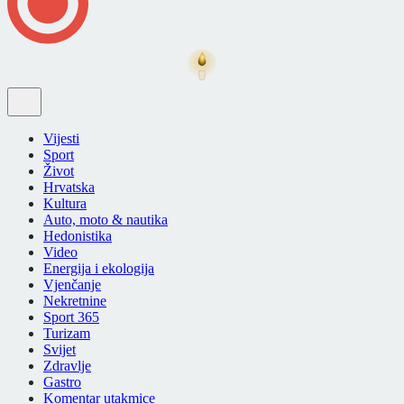
Vijesti
Sport
Život
Hrvatska
Kultura
Auto, moto & nautika
Hedonistika
Video
Energija i ekologija
Vjenčanje
Nekretnine
Sport 365
Turizam
Svijet
Zdravlje
Gastro
Komentar utakmice