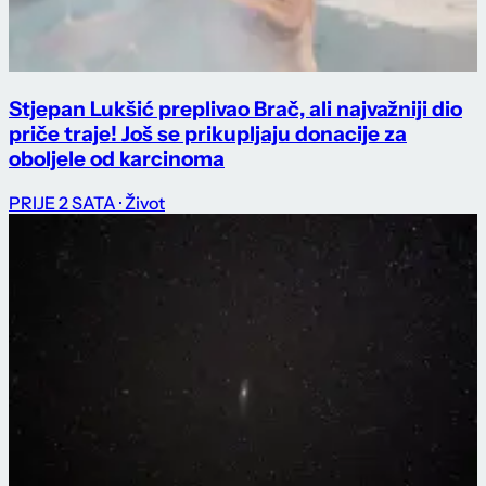
Stjepan Lukšić preplivao Brač, ali najvažniji dio
priče traje! Još se prikupljaju donacije za
oboljele od karcinoma
PRIJE 2 SATA
· Život