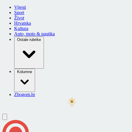
Vijesti
Sport
Život
Hrvatska
Kultura
Auto, moto & nautika
Ostale rubrike
Kolumne
Zbogom.hr