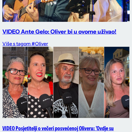
VIDEO Ante Gelo: Oliver bi u ovome uživao!
Više s tagom #Oliver
VIDEO Posjetitelji o večeri posvećenoj Oliveru: 'Ovdje su