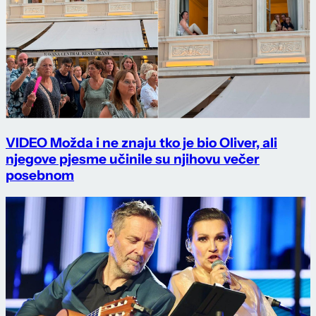
VIDEO Možda i ne znaju tko je bio Oliver, ali
njegove pjesme učinile su njihovu večer
posebnom