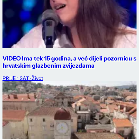
VIDEO Ima tek 15 godina, a već dijeli pozornicu s
hrvatskim glazbenim zvijezdama
PRIJE 1 SAT
· Život