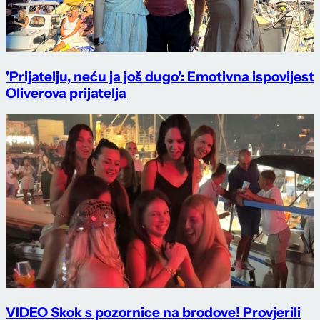
'Prijatelju, neću ja još dugo': Emotivna ispovijest
Oliverova prijatelja
VIDEO Skok s pozornice na brodove! Provjerili