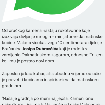
Od bračkog kamena nastaju rukotvorine koje
izazivaju divljenje mnogih - minijaturne dalmatinske
kućice. Maketa visoka svega 10 centimetara djelo je
Bračanina
Josipa Dubravčića
koji je rodni kraj
zamijenio Dalmatinskom zagorom, odnosno Triljem
koji mu je postao novi dom.
Zaposlen je kao kuhar, ali slobodno vrijeme odlučio
je posvetiti kućicama inspiriranima dalmatinskom
gradnjom.
'Naša je gradnja po meni najljepša. Kamen, one
naše škure… Pa ima li išta ljepše od naše Dalmacije',