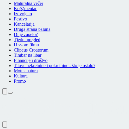
Maturalna večer
Ko(š)mentar
Izdvojeno
Festivo
Kancelarija
Druga strana baluna
Di je zapelo?
Tjedni pregled
U svom filmu
Clipeus Croatorum
Timbar na libar
Financije i društvo
Titove nekretnine i pokretnine - što je ostalo?
Motus natura
Kultura
Promo