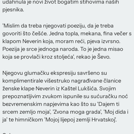
udahnula je novi život bogatim stihovima naših
pjesnika.
'Mislim da treba njegovati poeziju, da je treba
govoriti što češće. Jedna topla, mekana, fina večer s
klapom Neverin koja, moram reći, pjeva izvrsno.
Poezija je srce jednoga naroda. To je jedna misao
koja se provlači kroz stoljeća', rekao je Ševo.
Njegovu glumačku ekspresiju savršeno su
komplimentirale višestruko nagrađivane članice
ženske klape Neverin iz Kaštel Lukšića. Svojim
prepoznatljivim zvukom ispunile su sućuračku noć
bezvremenskim napjevima kao što su 'Dajem ti
srcem zemljo moja', 'Zvona moga grada', 'Moj dida i
ja' te himničkom 'Mojoj lijepoj zemlji Hrvatskoj'.