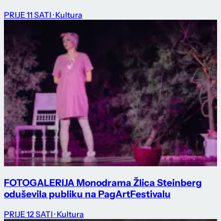
PRIJE 11 SATI
· Kultura
FOTOGALERIJA Monodrama Žlica Steinberg
oduševila publiku na PagArtFestivalu
PRIJE 12 SATI
· Kultura