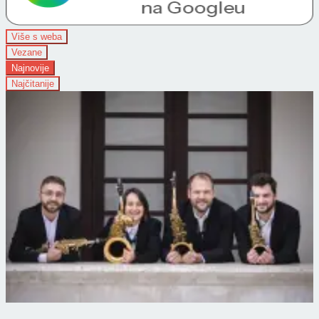
Više s weba
Vezane
Najnovije
Najčitanije