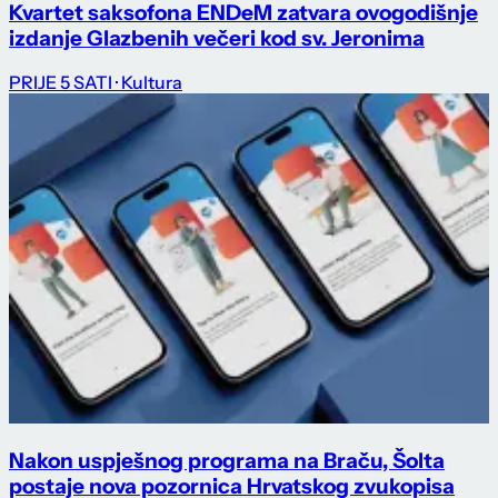
Kvartet saksofona ENDeM zatvara ovogodišnje
izdanje Glazbenih večeri kod sv. Jeronima
PRIJE 5 SATI
· Kultura
Nakon uspješnog programa na Braču, Šolta
postaje nova pozornica Hrvatskog zvukopisa