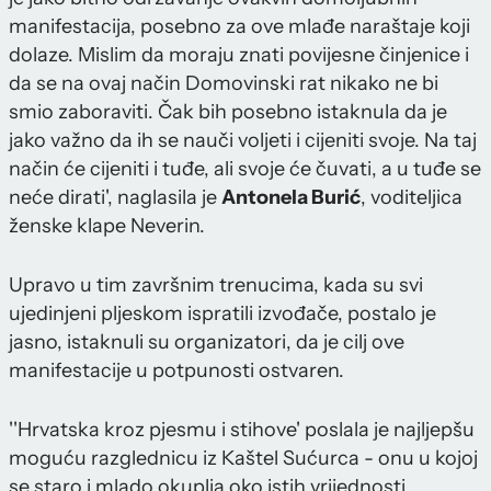
manifestacija, posebno za ove mlađe naraštaje koji
dolaze. Mislim da moraju znati povijesne činjenice i
da se na ovaj način Domovinski rat nikako ne bi
smio zaboraviti. Čak bih posebno istaknula da je
jako važno da ih se nauči voljeti i cijeniti svoje. Na taj
način će cijeniti i tuđe, ali svoje će čuvati, a u tuđe se
neće dirati', naglasila je
Antonela Burić
, voditeljica
ženske klape Neverin.
Upravo u tim završnim trenucima, kada su svi
ujedinjeni pljeskom ispratili izvođače, postalo je
jasno, istaknuli su organizatori, da je cilj ove
manifestacije u potpunosti ostvaren.
''Hrvatska kroz pjesmu i stihove' poslala je najljepšu
moguću razglednicu iz Kaštel Sućurca - onu u kojoj
se staro i mlado okuplja oko istih vrijednosti.