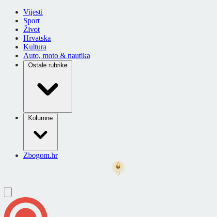
Vijesti
Sport
Život
Hrvatska
Kultura
Auto, moto & nautika
Ostale rubrike
Kolumne
Zbogom.hr