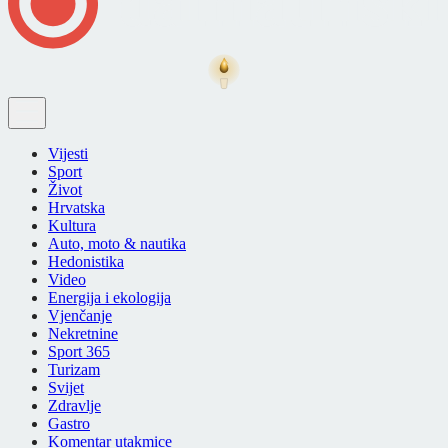
Vijesti
Sport
Život
Hrvatska
Kultura
Auto, moto & nautika
Hedonistika
Video
Energija i ekologija
Vjenčanje
Nekretnine
Sport 365
Turizam
Svijet
Zdravlje
Gastro
Komentar utakmice