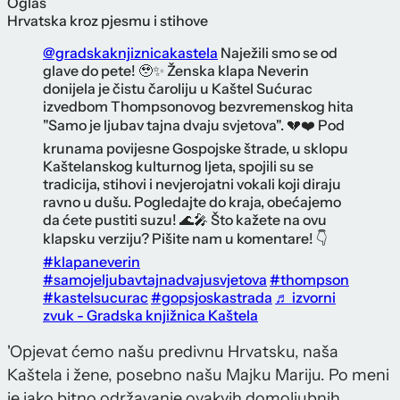
Oglas
Hrvatska kroz pjesmu i stihove
@gradskaknjiznicakastela
Naježili smo se od
glave do pete! 🥹✨ Ženska klapa Neverin
donijela je čistu čaroliju u Kaštel Sućurac
izvedbom Thompsonovog bezvremenskog hita
"Samo je ljubav tajna dvaju svjetova". 💔❤️ Pod
krunama povijesne Gospojske štrade, u sklopu
Kaštelanskog kulturnog ljeta, spojili su se
tradicija, stihovi i nevjerojatni vokali koji diraju
ravno u dušu. Pogledajte do kraja, obećajemo
da ćete pustiti suzu! 🌊🎤 Što kažete na ovu
klapsku verziju? Pišite nam u komentare! 👇
#klapaneverin
#samojeljubavtajnadvajusvjetova
#thompson
#kastelsucurac
#gopsjoskastrada
♬ izvorni
zvuk - Gradska knjižnica Kaštela
'Opjevat ćemo našu predivnu Hrvatsku, naša
Kaštela i žene, posebno našu Majku Mariju. Po meni
je jako bitno održavanje ovakvih domoljubnih