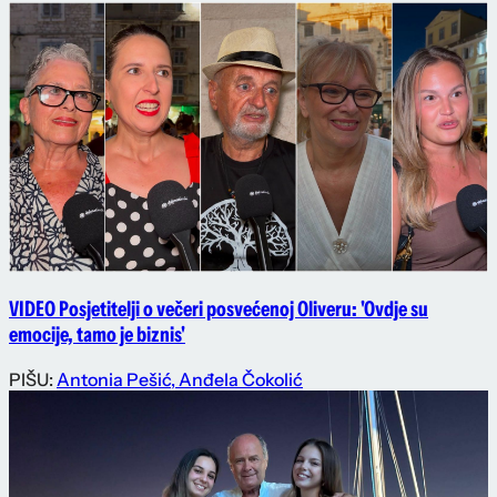
VIDEO Posjetitelji o večeri posvećenoj Oliveru: 'Ovdje su
emocije, tamo je biznis'
PIŠU:
Antonia Pešić
,
Anđela Čokolić