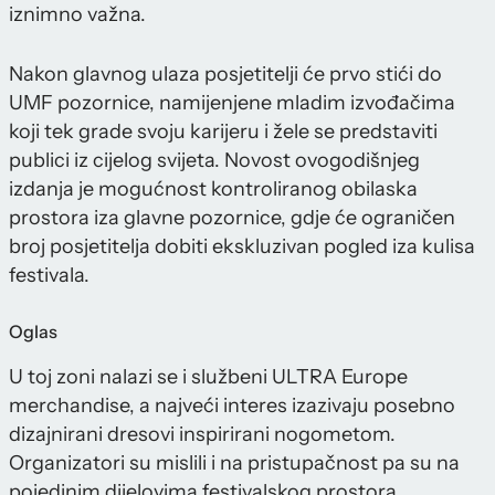
iznimno važna.
Nakon glavnog ulaza posjetitelji će prvo stići do
UMF pozornice, namijenjene mladim izvođačima
koji tek grade svoju karijeru i žele se predstaviti
publici iz cijelog svijeta. Novost ovogodišnjeg
izdanja je mogućnost kontroliranog obilaska
prostora iza glavne pozornice, gdje će ograničen
broj posjetitelja dobiti ekskluzivan pogled iza kulisa
festivala.
Oglas
U toj zoni nalazi se i službeni ULTRA Europe
merchandise, a najveći interes izazivaju posebno
dizajnirani dresovi inspirirani nogometom.
Organizatori su mislili i na pristupačnost pa su na
pojedinim dijelovima festivalskog prostora