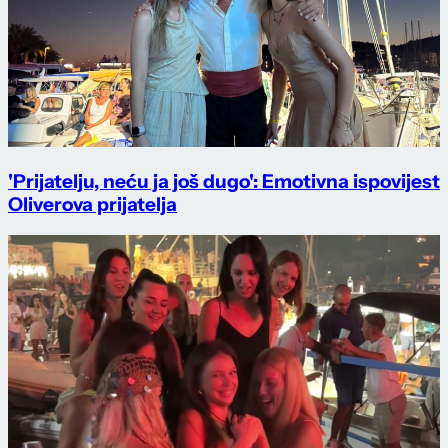
'Prijatelju, neću ja još dugo': Emotivna ispovijest
Oliverova prijatelja