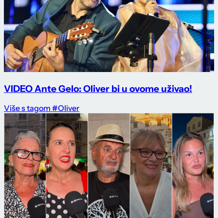
VIDEO Ante Gelo: Oliver bi u ovome uživao!
Više s tagom #Oliver