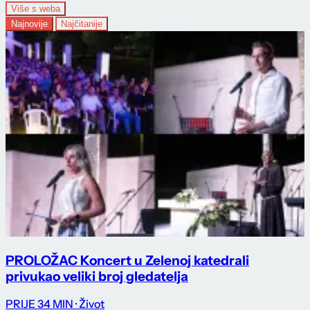
Više s weba
Najnovije
Najčitanije
PROLOŽAC Koncert u Zelenoj katedrali
privukao veliki broj gledatelja
PRIJE 34 MIN
· Život