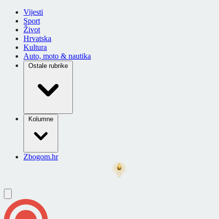
Vijesti
Sport
Život
Hrvatska
Kultura
Auto, moto & nautika
Ostale rubrike
Kolumne
Zbogom.hr