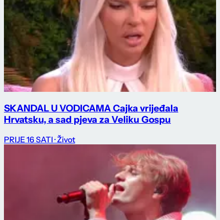
SKANDAL U VODICAMA Cajka vrijeđala
Hrvatsku, a sad pjeva za Veliku Gospu
PRIJE 16 SATI
· Život