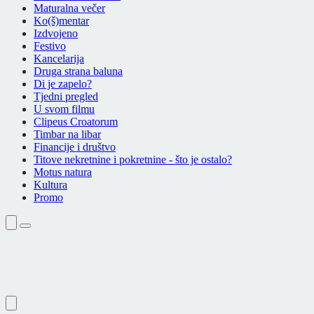
Maturalna večer
Ko(š)mentar
Izdvojeno
Festivo
Kancelarija
Druga strana baluna
Di je zapelo?
Tjedni pregled
U svom filmu
Clipeus Croatorum
Timbar na libar
Financije i društvo
Titove nekretnine i pokretnine - što je ostalo?
Motus natura
Kultura
Promo