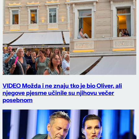
VIDEO Možda i ne znaju tko je bio Oliver, ali
njegove pjesme učinile su njihovu večer
posebnom