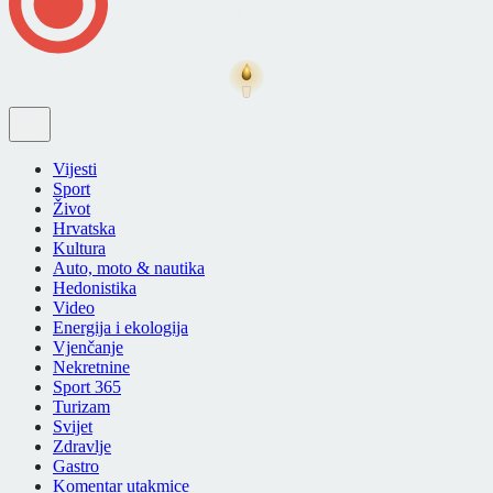
Vijesti
Sport
Život
Hrvatska
Kultura
Auto, moto & nautika
Hedonistika
Video
Energija i ekologija
Vjenčanje
Nekretnine
Sport 365
Turizam
Svijet
Zdravlje
Gastro
Komentar utakmice