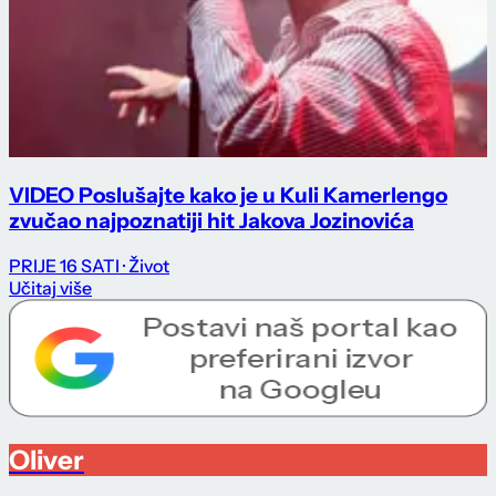
VIDEO Poslušajte kako je u Kuli Kamerlengo
zvučao najpoznatiji hit Jakova Jozinovića
PRIJE 16 SATI
· Život
Učitaj više
Oliver