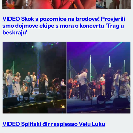
VIDEO Skok s pozornice na brodove! Provjerili
smo dojmove ekipe s mora o koncertu 'Trag u
beskraju'
VIDEO Splitski đir rasplesao Velu Luku