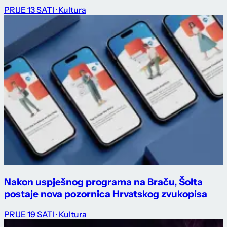
PRIJE 13 SATI
· Kultura
Nakon uspješnog programa na Braču, Šolta
postaje nova pozornica Hrvatskog zvukopisa
PRIJE 19 SATI
· Kultura