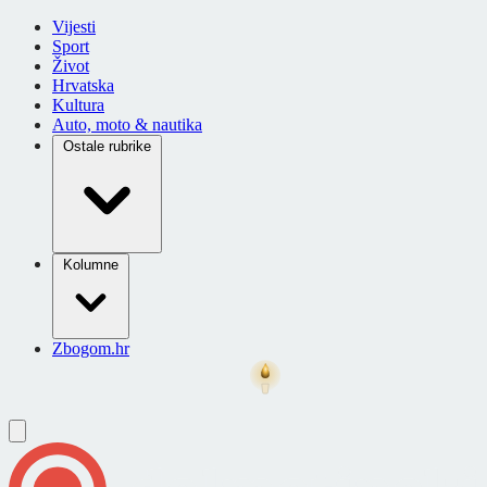
Vijesti
Sport
Život
Hrvatska
Kultura
Auto, moto & nautika
Ostale rubrike
Kolumne
Zbogom.hr