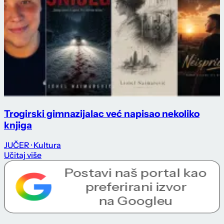
Trogirski gimnazijalac već napisao nekoliko
knjiga
JUČER
· Kultura
Učitaj više