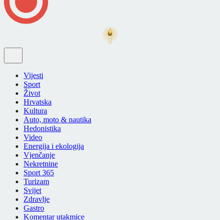
Vijesti
Sport
Život
Hrvatska
Kultura
Auto, moto & nautika
Hedonistika
Video
Energija i ekologija
Vjenčanje
Nekretnine
Sport 365
Turizam
Svijet
Zdravlje
Gastro
Komentar utakmice