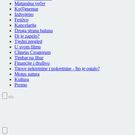
Maturalna večer
Ko(š)mentar
Izdvojeno
Festivo
Kancelarija
Druga strana baluna
Di je zapelo?
Tjedni pregled
U svom filmu
Clipeus Croatorum
Timbar na libar
Financije i društvo
Titove nekretnine i pokretnine - što je ostalo?
Motus natura
Kultura
Promo