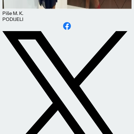
Piše
M. K.
PODIJELI