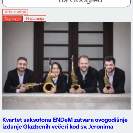
Više s weba
Najnovije
Najčitanije
Kvartet saksofona ENDeM zatvara ovogodišnje
izdanje Glazbenih večeri kod sv. Jeronima