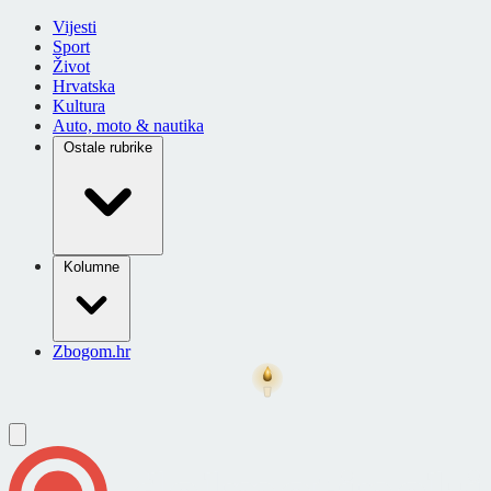
Vijesti
Sport
Život
Hrvatska
Kultura
Auto, moto & nautika
Ostale rubrike
Kolumne
Zbogom.hr