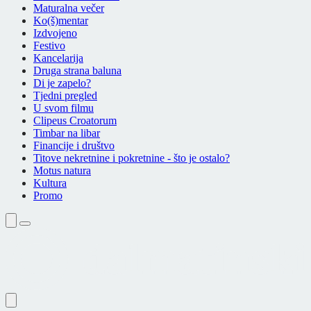
Maturalna večer
Ko(š)mentar
Izdvojeno
Festivo
Kancelarija
Druga strana baluna
Di je zapelo?
Tjedni pregled
U svom filmu
Clipeus Croatorum
Timbar na libar
Financije i društvo
Titove nekretnine i pokretnine - što je ostalo?
Motus natura
Kultura
Promo