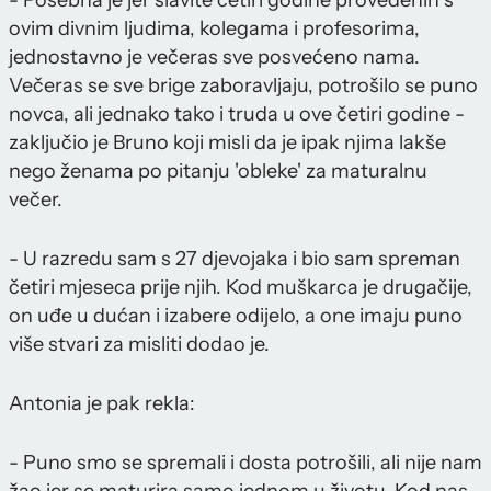
ovim divnim ljudima, kolegama i profesorima,
jednostavno je večeras sve posvećeno nama.
Večeras se sve brige zaboravljaju, potrošilo se puno
novca, ali jednako tako i truda u ove četiri godine -
zaključio je Bruno koji misli da je ipak njima lakše
nego ženama po pitanju 'obleke' za maturalnu
večer.
- U razredu sam s 27 djevojaka i bio sam spreman
četiri mjeseca prije njih. Kod muškarca je drugačije,
on uđe u dućan i izabere odijelo, a one imaju puno
više stvari za misliti dodao je.
Antonia je pak rekla:
- Puno smo se spremali i dosta potrošili, ali nije nam
žao jer se maturira samo jednom u životu. Kod nas