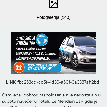
Fotogalerija (140)
__LINK_fbc253dd-cd5f-4d39-a50f-0a3387aff2bd__
Osmijeha i dobrog raspoloženja nije nedostajalo u
subotu navečer u hotelu Le Meridien Lav, gdje je