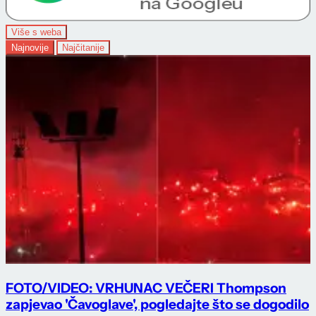
Više s weba
Najnovije
Najčitanije
FOTO/VIDEO: VRHUNAC VEČERI Thompson
zapjevao 'Čavoglave', pogledajte što se dogodilo