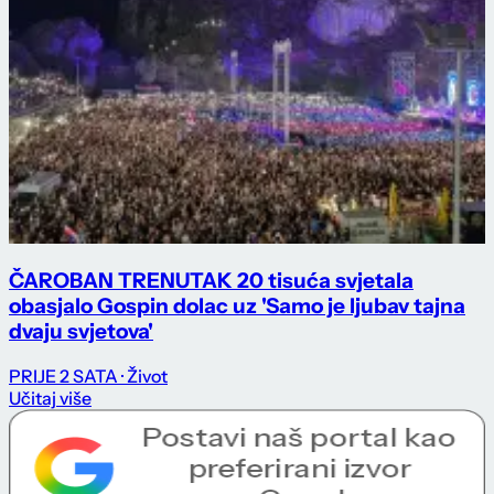
ČAROBAN TRENUTAK 20 tisuća svjetala
obasjalo Gospin dolac uz 'Samo je ljubav tajna
dvaju svjetova'
PRIJE 2 SATA
· Život
Učitaj više