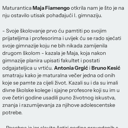
Maturantica
Maja Fiamengo
otkrila nam je što je na
nju ostavilo utisak pohađajući I. gimnaziju.
- Svoje školovanje prvo ću pamtiti po svojim
prijateljima i profesorima i uvijek ću se rado sjećati
svoje gimnazije koju ne bih nikada zamijenila
drugom školom - kazala je Maja, koja nakon
gimnazije planira upisati fakultet i postati
odgajateljica u vrtiću.
Antonia Grgić
i
Bruno Kesić
smatraju kako je maturalna večer jedna od onih
koje se pamte za cijeli život. Kazali su i da su imali
divne školske kolege i sjajne profesore koji su im u
ove četiri godine usadili puno životnog iskustva,
znanja i razumijevanja za njihove adolescentske
potrebe.
- Posebna je jer slavite četiri godine provedenih s