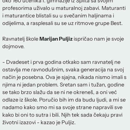
oko 160 učenika I. gimnazije iz Splita sa svojim
profesorima uživalo u maturalnoj zabavi. Maturanti
i maturantice blistali su u svečanim haljinama i
odijelima, a rasplesali su se uz ritmove grupe Best.
Ravnatelj škole
Marijan Puljiz
ispričao nam je svoje
dojmove.
- Dvadeset i prva godina otkako sam ravnatelj ne
ostavlja me ravnodušnim, svaka generacija na svoj
način je posebna. Ova je sjajna, nikada nismo imali s
njima ni jedan problem. Sretan sam i tužan, godine
se tako brzo slažu da se ni ne okreneš, a oni već
odlaze iz škole. Poručio bih im da budu ljudi, a mi se
nadamo kako smo mi sa svoje strane napravili sve
kako bi oni to sutra i bili. Njih tek sada čekaju pravi
životni izazovi - kazao je Puljiz.