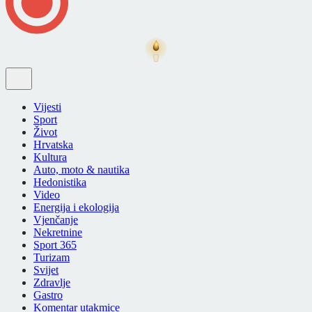
Vijesti
Sport
Život
Hrvatska
Kultura
Auto, moto & nautika
Hedonistika
Video
Energija i ekologija
Vjenčanje
Nekretnine
Sport 365
Turizam
Svijet
Zdravlje
Gastro
Komentar utakmice