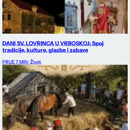
DANI SV. LOVRINCA U VRBOSKOJ: Spoj
tradicije, kulture, glazbe i zabave
PRIJE 7 MIN
· Život