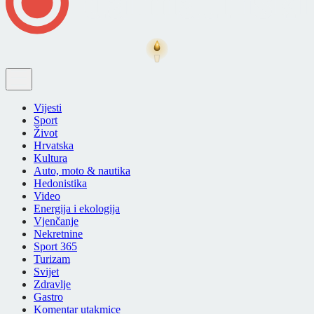
Vijesti
Sport
Život
Hrvatska
Kultura
Auto, moto & nautika
Hedonistika
Video
Energija i ekologija
Vjenčanje
Nekretnine
Sport 365
Turizam
Svijet
Zdravlje
Gastro
Komentar utakmice