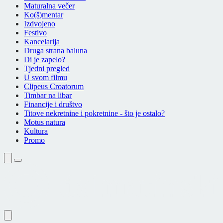
Maturalna večer
Ko(š)mentar
Izdvojeno
Festivo
Kancelarija
Druga strana baluna
Di je zapelo?
Tjedni pregled
U svom filmu
Clipeus Croatorum
Timbar na libar
Financije i društvo
Titove nekretnine i pokretnine - što je ostalo?
Motus natura
Kultura
Promo