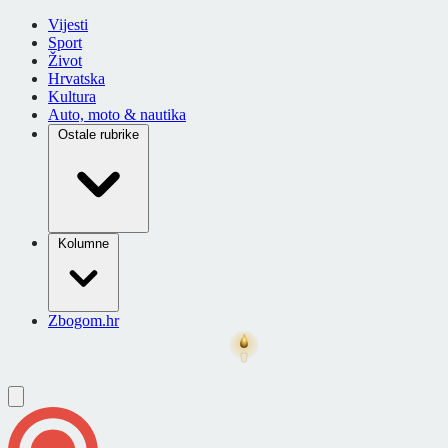
Vijesti
Sport
Život
Hrvatska
Kultura
Auto, moto & nautika
Ostale rubrike
Kolumne
Zbogom.hr