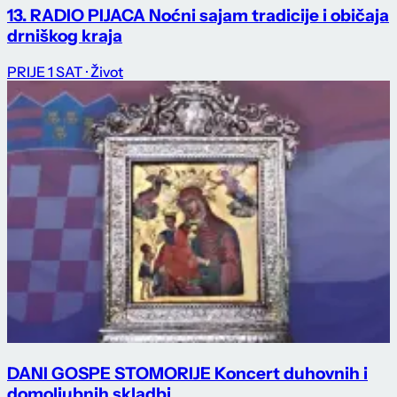
13. RADIO PIJACA Noćni sajam tradicije i običaja
drniškog kraja
PRIJE 1 SAT
· Život
DANI GOSPE STOMORIJE Koncert duhovnih i
domoljubnih skladbi