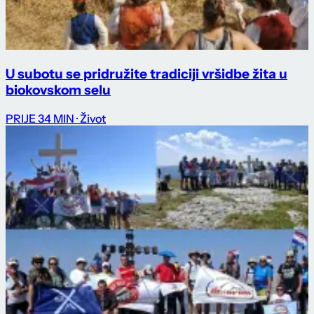
U subotu se pridružite tradiciji vršidbe žita u
biokovskom selu
PRIJE 34 MIN
· Život