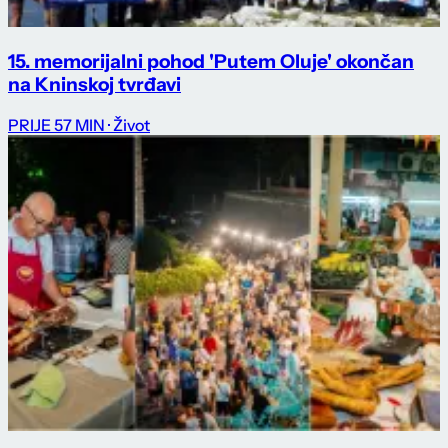
15. memorijalni pohod 'Putem Oluje' okončan
na Kninskoj tvrđavi
PRIJE 57 MIN
· Život