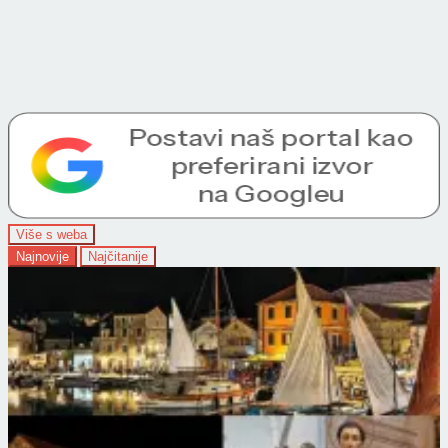
Više s weba
Najnovije
Najčitanije