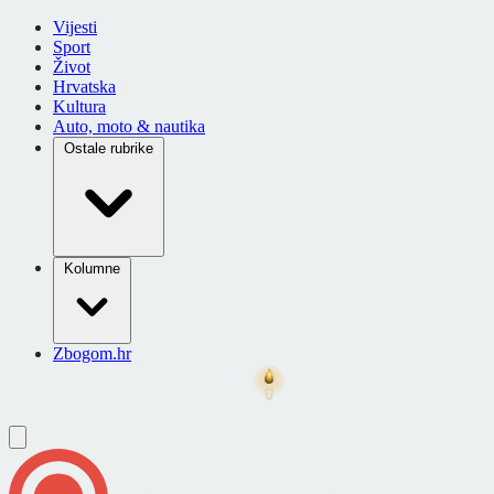
Vijesti
Sport
Život
Hrvatska
Kultura
Auto, moto & nautika
Ostale rubrike
Kolumne
Zbogom.hr