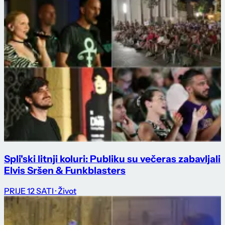
Spli'ski litnji koluri: Publiku su večeras zabavljali
Elvis Sršen & Funkblasters
PRIJE 12 SATI
· Život