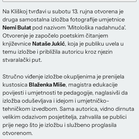
Na Kliškoj tvrđavi u subotu 13. rujna otvorena je
druga samostalna izložba fotografije umjetnice
Nemi Bulat
pod nazivom 'Mitološka nadahnuća'.
Otvorenje je započelo poetskim čitanjem
književnice
Nataše Jukić
, koja je publiku uvela u
temu izložbe i približila autoricu kroz njezin
stvaralački put.
Stručno viđenje izložbe okupljenima je prenijela
kustosica
Blaženka Miše
, magistra edukacije
povijesti i umjetnosti te pedagogije, naglasivši da
izložba oduševljava i idejom i umjetničko-
tehničkom izvedbom. Sama autorica, vidno dirnuta
velikim odazivom posjetitelja, zahvalila se publici
prije nego što je izložbu i službeno proglasila
otvorenom.