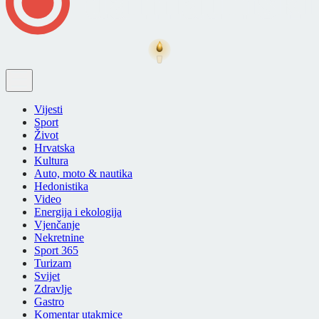
Vijesti
Sport
Život
Hrvatska
Kultura
Auto, moto & nautika
Hedonistika
Video
Energija i ekologija
Vjenčanje
Nekretnine
Sport 365
Turizam
Svijet
Zdravlje
Gastro
Komentar utakmice