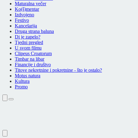
Maturalna večer
Ko(š)mentar
Izdvojeno
Festivo
Kancelarija
Druga strana baluna
Di je zapelo?
Tjedni pregled
U svom filmu
Clipeus Croatorum
Timbar na libar
Financije i društvo
Titove nekretnine i pokretnine - što je ostalo?
Motus natura
Kultura
Promo