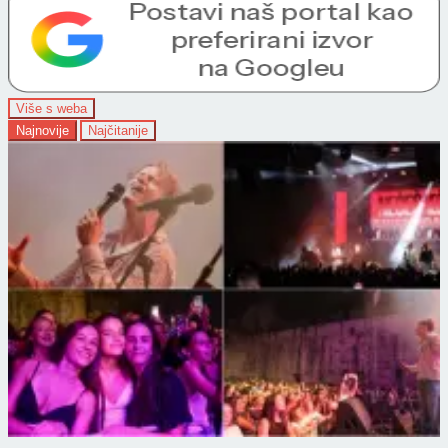
Više s weba
Najnovije
Najčitanije