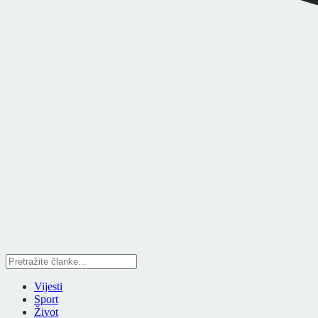
Vijesti
Sport
Život