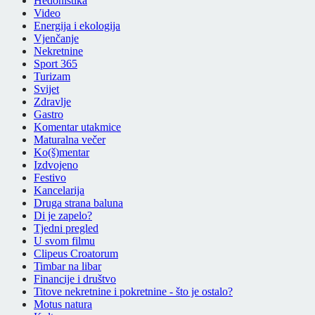
Hedonistika
Video
Energija i ekologija
Vjenčanje
Nekretnine
Sport 365
Turizam
Svijet
Zdravlje
Gastro
Komentar utakmice
Maturalna večer
Ko(š)mentar
Izdvojeno
Festivo
Kancelarija
Druga strana baluna
Di je zapelo?
Tjedni pregled
U svom filmu
Clipeus Croatorum
Timbar na libar
Financije i društvo
Titove nekretnine i pokretnine - što je ostalo?
Motus natura