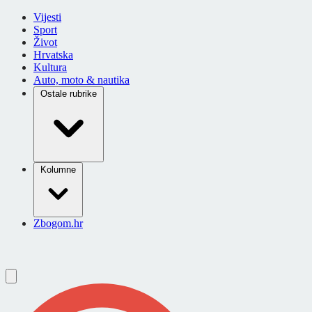
Vijesti
Sport
Život
Hrvatska
Kultura
Auto, moto & nautika
Ostale rubrike
Kolumne
Zbogom.hr