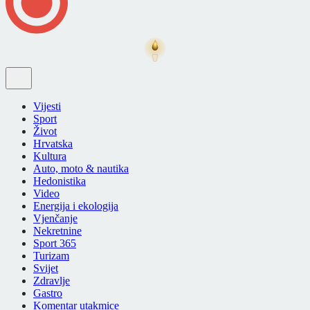
Vijesti
Sport
Život
Hrvatska
Kultura
Auto, moto & nautika
Hedonistika
Video
Energija i ekologija
Vjenčanje
Nekretnine
Sport 365
Turizam
Svijet
Zdravlje
Gastro
Komentar utakmice