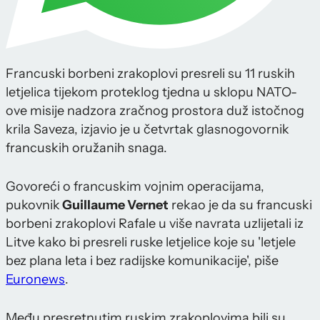
Francuski borbeni zrakoplovi presreli su 11 ruskih
letjelica tijekom proteklog tjedna u sklopu NATO-
ove misije nadzora zračnog prostora duž istočnog
krila Saveza, izjavio je u četvrtak glasnogovornik
francuskih oružanih snaga.
Govoreći o francuskim vojnim operacijama,
pukovnik
Guillaume Vernet
rekao je da su francuski
borbeni zrakoplovi Rafale u više navrata uzlijetali iz
Litve kako bi presreli ruske letjelice koje su 'letjele
bez plana leta i bez radijske komunikacije', piše
Euronews
.
Među presretnutim ruskim zrakoplovima bili su