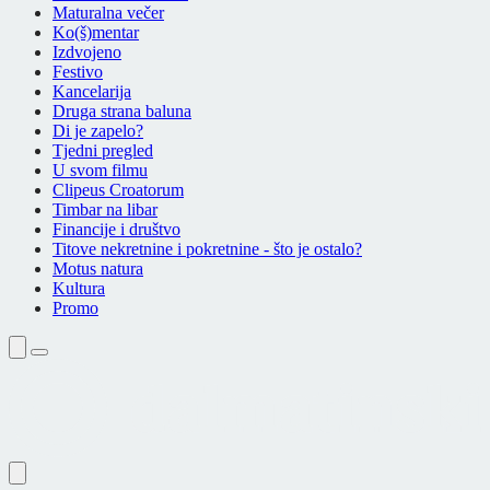
Maturalna večer
Ko(š)mentar
Izdvojeno
Festivo
Kancelarija
Druga strana baluna
Di je zapelo?
Tjedni pregled
U svom filmu
Clipeus Croatorum
Timbar na libar
Financije i društvo
Titove nekretnine i pokretnine - što je ostalo?
Motus natura
Kultura
Promo