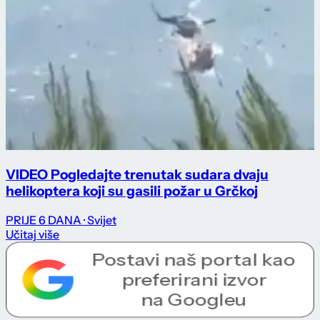
VIDEO Pogledajte trenutak sudara dvaju
helikoptera koji su gasili požar u Grčkoj
PRIJE 6 DANA
· Svijet
Učitaj više