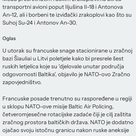
transportni avioni poput Iljušina Il-18 i Antonova
An-12, ali i borbeni te izviđački zrakoplovi kao što su
Suhoj Su-24 i Antonov An-30.
Oglas
U utorak su francuske snage stacionirane u zračnoj
bazi Šiauliai u Litvi poletjele kako bi presrele šest
ruskih letjelica koje su 'djelovale unutar područja
odgovornosti Baltika', objavilo je NATO-ovo Zračno
zapovjedništvo.
Francuske posade trenutno su raspoređene u regiji
u sklopu NATO-ove misije Baltic Air Policing,
četveromjesečne rotacijske zadaće čiji je cilj zaštita
zračnog prostora baltičkih država. NATO je dodatno
ojačao svoju istočnu granicu nakon ruske aneksije