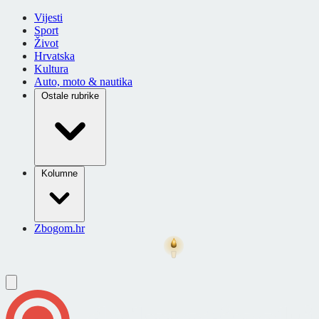
Vijesti
Sport
Život
Hrvatska
Kultura
Auto, moto & nautika
Ostale rubrike
Kolumne
Zbogom.hr