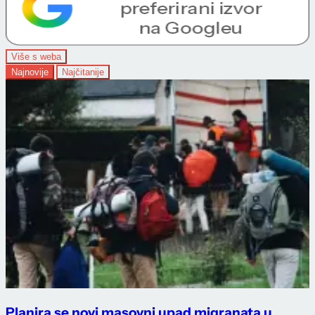
Više s weba
Najnovije
Najčitanije
Planira se novi masovni upad migranata u