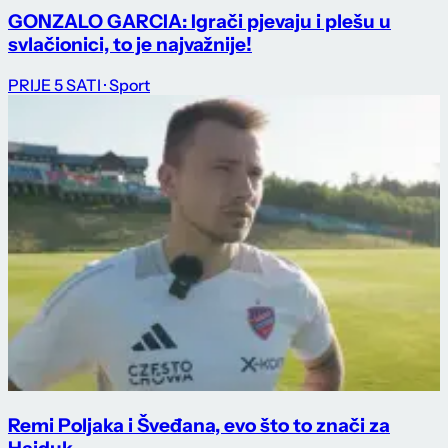
GONZALO GARCIA: Igrači pjevaju i plešu u
svlačionici, to je najvažnije!
PRIJE 5 SATI
· Sport
Remi Poljaka i Šveđana, evo što to znači za