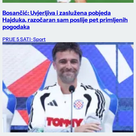
Bosančić: Uvjerljiva i zaslužena pobjeda
Hajduka, razočaran sam poslije pet primljenih
pogodaka
PRIJE 5 SATI
· Sport