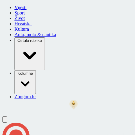
Vijesti
Sport
Život
Hrvatska
Kultura
Auto, moto & nautika
Ostale rubrike
Kolumne
Zbogom.hr