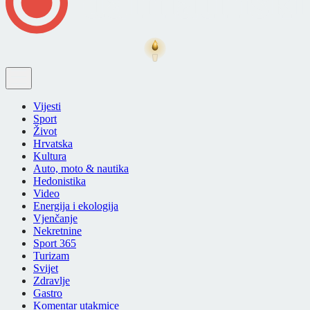
Vijesti
Sport
Život
Hrvatska
Kultura
Auto, moto & nautika
Hedonistika
Video
Energija i ekologija
Vjenčanje
Nekretnine
Sport 365
Turizam
Svijet
Zdravlje
Gastro
Komentar utakmice