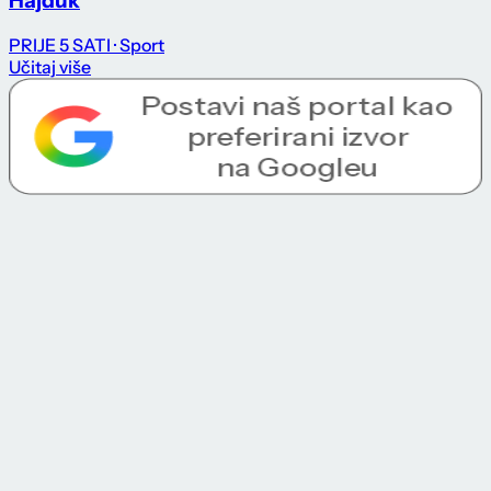
Hajduk
PRIJE 5 SATI
· Sport
Učitaj više