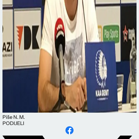
Piše
N. M.
PODIJELI