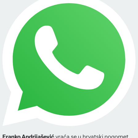
Franko Andrijašević
vraća se u hrvatski nogomet.