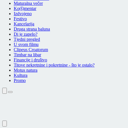
Maturalna večer
Ko(š)mentar
Izdvojeno
Festivo
Kancelarija
Druga strana baluna
Di je zapelo?
Tjedni pregled
U svom filmu
Clipeus Croatorum
Timbar na libar
Financije i društvo
Titove nekretnine i pokretnine - što je ostalo?
Motus natura
Kultura
Promo