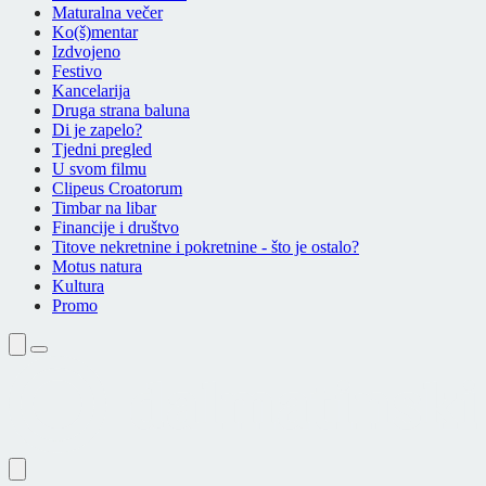
Maturalna večer
Ko(š)mentar
Izdvojeno
Festivo
Kancelarija
Druga strana baluna
Di je zapelo?
Tjedni pregled
U svom filmu
Clipeus Croatorum
Timbar na libar
Financije i društvo
Titove nekretnine i pokretnine - što je ostalo?
Motus natura
Kultura
Promo