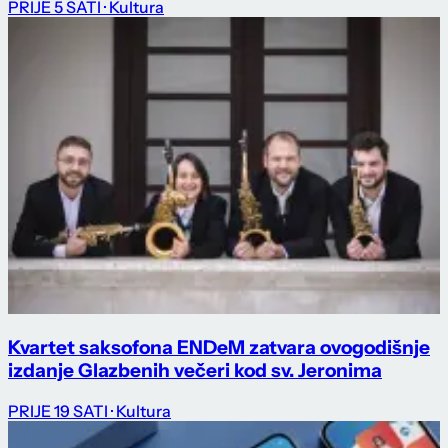
PRIJE 5 SATI
· Kultura
Kvartet saksofona ENDeM zatvara ovogodišnje
izdanje Glazbenih večeri kod sv. Jeronima
PRIJE 19 SATI
· Kultura