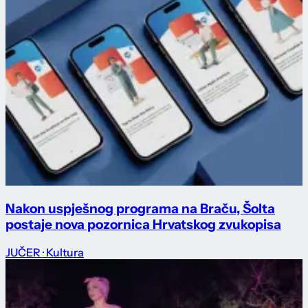
Nakon uspješnog programa na Braču, Šolta
postaje nova pozornica Hrvatskog zvukopisa
JUČER
· Kultura