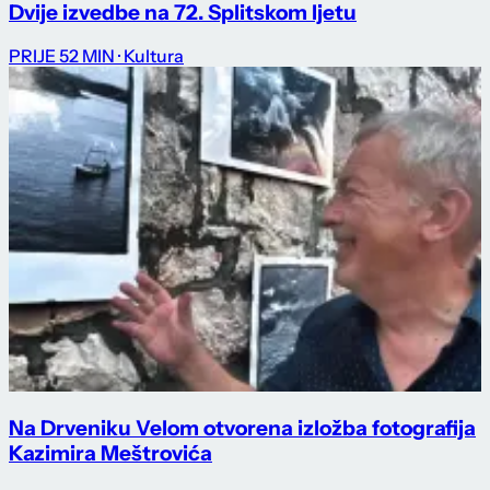
Dvije izvedbe na 72. Splitskom ljetu
PRIJE 52 MIN
· Kultura
Na Drveniku Velom otvorena izložba fotografija
Kazimira Meštrovića