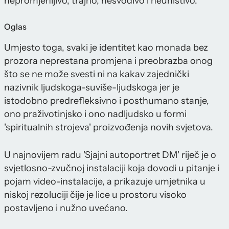
nepromjenljivo, trajno, nesvodivo i neuništivo.
Oglas
Umjesto toga, svaki je identitet kao monada bez
prozora neprestana promjena i preobrazba onog
što se ne može svesti ni na kakav zajednički
nazivnik ljudskoga-suviše-ljudskoga jer je
istodobno predrefleksivno i posthumano stanje,
ono praživotinjsko i ono nadljudsko u formi
'spiritualnih strojeva' proizvođenja novih svjetova.
U najnovijem radu 'Sjajni autoportret DM' riječ je o
svjetlosno-zvučnoj instalaciji koja dovodi u pitanje i
pojam video-instalacije, a prikazuje umjetnika u
niskoj rezoluciji čije je lice u prostoru visoko
postavljeno i nužno uvećano.