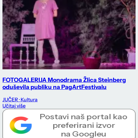
FOTOGALERIJA Monodrama Žlica Steinberg
oduševila publiku na PagArtFestivalu
JUČER
· Kultura
Učitaj više