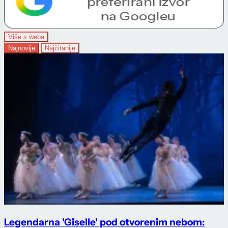
Više s weba
Najnovije
Najčitanije
Legendarna 'Giselle' pod otvorenim nebom: