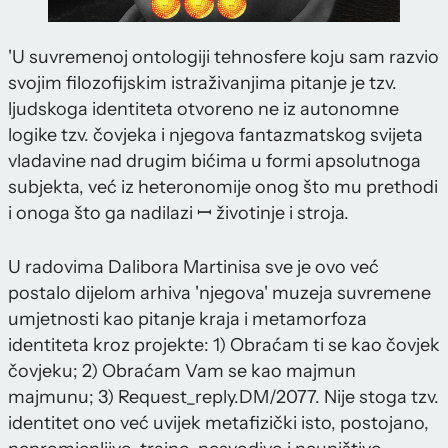
'U suvremenoj ontologiji tehnosfere koju sam razvio
svojim filozofijskim istraživanjima pitanje je tzv.
ljudskoga identiteta otvoreno ne iz autonomne
logike tzv. čovjeka i njegova fantazmatskog svijeta
vladavine nad drugim bićima u formi apsolutnoga
subjekta, već iz heteronomije onog što mu prethodi
i onoga što ga nadilazi ꟷ životinje i stroja.
U radovima Dalibora Martinisa sve je ovo već
postalo dijelom arhiva 'njegova' muzeja suvremene
umjetnosti kao pitanje kraja i metamorfoza
identiteta kroz projekte: 1) Obraćam ti se kao čovjek
čovjeku; 2) Obraćam Vam se kao majmun
majmunu; 3) Request_reply.DM/2077. Nije stoga tzv.
identitet ono već uvijek metafizički isto, postojano,