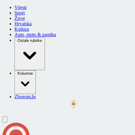
Vijesti
Sport
Život
Hrvatska
Kultura
Auto, moto & nautika
Ostale rubrike
Kolumne
Zbogom.hr