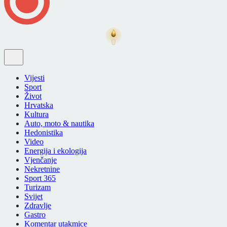
Vijesti
Sport
Život
Hrvatska
Kultura
Auto, moto & nautika
Hedonistika
Video
Energija i ekologija
Vjenčanje
Nekretnine
Sport 365
Turizam
Svijet
Zdravlje
Gastro
Komentar utakmice