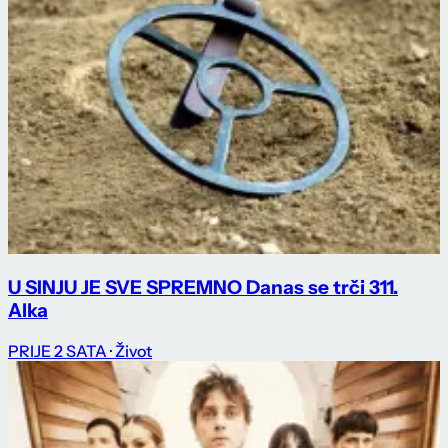
U SINJU JE SVE SPREMNO Danas se trči 311.
Alka
PRIJE 2 SATA
· Život