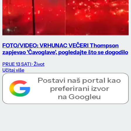
FOTO/VIDEO: VRHUNAC VEČERI Thompson
zapjevao 'Čavoglave', pogledajte što se dogodilo
PRIJE 13 SATI
· Život
Učitaj više