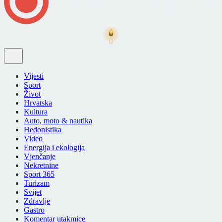
Vijesti
Sport
Život
Hrvatska
Kultura
Auto, moto & nautika
Hedonistika
Video
Energija i ekologija
Vjenčanje
Nekretnine
Sport 365
Turizam
Svijet
Zdravlje
Gastro
Komentar utakmice