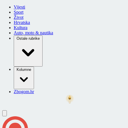
Vijesti
Sport
Život
Hrvatska
Kultura
Auto, moto & nautika
Ostale rubrike
Kolumne
Zbogom.hr