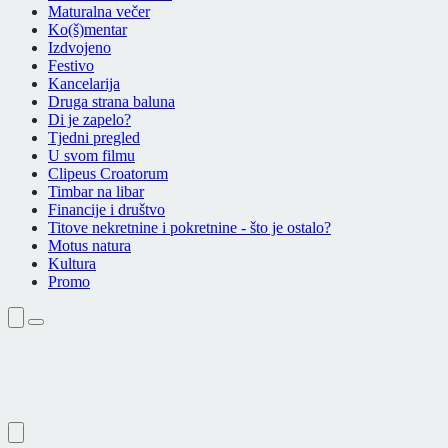
Maturalna večer
Ko(š)mentar
Izdvojeno
Festivo
Kancelarija
Druga strana baluna
Di je zapelo?
Tjedni pregled
U svom filmu
Clipeus Croatorum
Timbar na libar
Financije i društvo
Titove nekretnine i pokretnine - što je ostalo?
Motus natura
Kultura
Promo