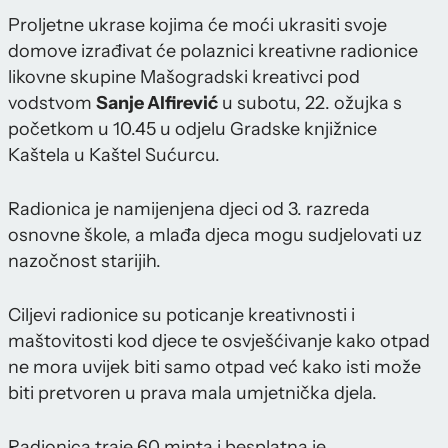
Proljetne ukrase kojima će moći ukrasiti svoje
domove izrađivat će polaznici kreativne radionice
likovne skupine Mašogradski kreativci pod
vodstvom
Sanje Alfirević
u subotu, 22. ožujka s
početkom u 10.45 u odjelu Gradske knjižnice
Kaštela u Kaštel Sućurcu.
Radionica je namijenjena djeci od 3. razreda
osnovne škole, a mlađa djeca mogu sudjelovati uz
nazočnost starijih.
Ciljevi radionice su poticanje kreativnosti i
maštovitosti kod djece te osvješćivanje kako otpad
ne mora uvijek biti samo otpad već kako isti može
biti pretvoren u prava mala umjetnička djela.
Radionica traje 60 minta i besplatna je.