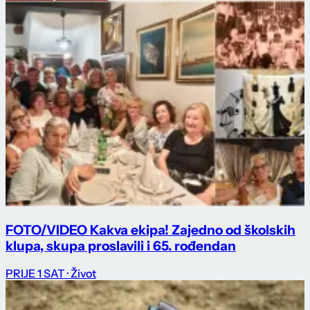
FOTO/VIDEO Kakva ekipa! Zajedno od školskih
klupa, skupa proslavili i 65. rođendan
PRIJE 1 SAT
· Život