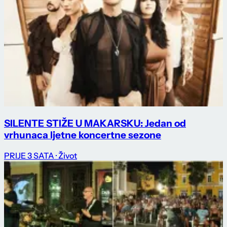
SILENTE STIŽE U MAKARSKU: Jedan od
vrhunaca ljetne koncertne sezone
PRIJE 3 SATA
· Život