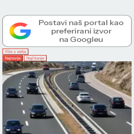
Više s weba
Najnovije
Najčitanije