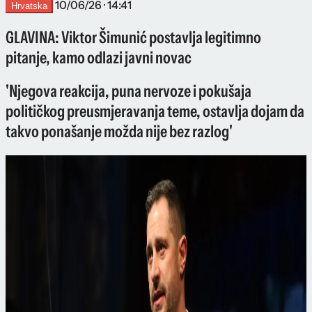
10/06/26 · 14:41
Hrvatska
GLAVINA: Viktor Šimunić postavlja legitimno
pitanje, kamo odlazi javni novac
'Njegova reakcija, puna nervoze i pokušaja
političkog preusmjeravanja teme, ostavlja dojam da
takvo ponašanje možda nije bez razlog'