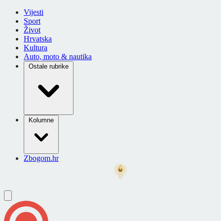
Vijesti
Sport
Život
Hrvatska
Kultura
Auto, moto & nautika
Ostale rubrike
Kolumne
Zbogom.hr