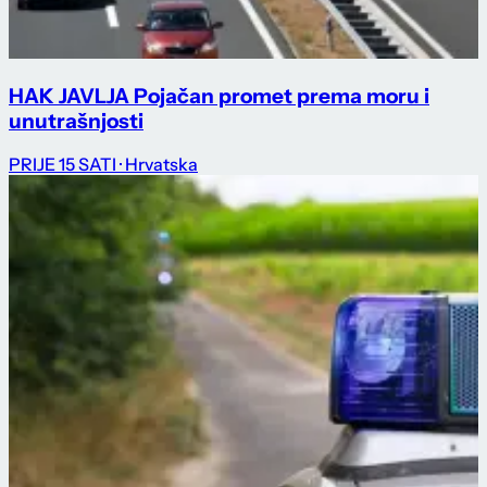
HAK JAVLJA Pojačan promet prema moru i
unutrašnjosti
PRIJE 15 SATI
· Hrvatska