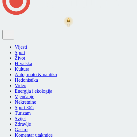
Vijesti
Sport
Život
Hrvatska
Kultura
Auto, moto & nautika
Hedonistika
Video
Energija i ekologija
Vjenčanje
Nekretnine
Sport 365
Turizam
Svijet
Zdravlje
Gastro
Komentar utakmice