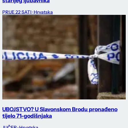
starijeg ljubavnika
PRIJE 22 SATI
· Hrvatska
UBOJSTVO? U Slavonskom Brodu pronađeno
tijelo 71-godišnjaka
JUČER
· Hrvatska