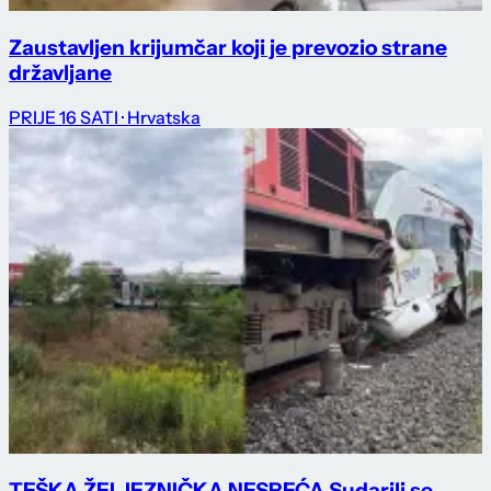
Zaustavljen krijumčar koji je prevozio strane
državljane
PRIJE 16 SATI
· Hrvatska
TEŠKA ŽELJEZNIČKA NESREĆA Sudarili se