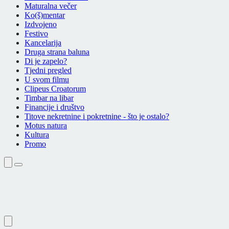
Maturalna večer
Ko(š)mentar
Izdvojeno
Festivo
Kancelarija
Druga strana baluna
Di je zapelo?
Tjedni pregled
U svom filmu
Clipeus Croatorum
Timbar na libar
Financije i društvo
Titove nekretnine i pokretnine - što je ostalo?
Motus natura
Kultura
Promo