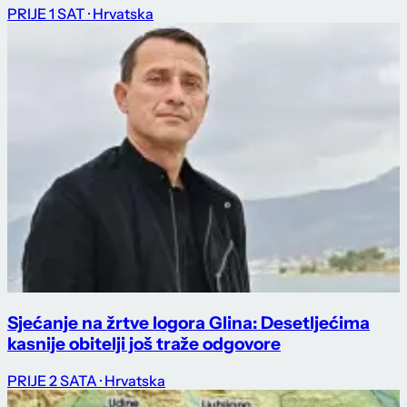
PRIJE 1 SAT
· Hrvatska
Sjećanje na žrtve logora Glina: Desetljećima
kasnije obitelji još traže odgovore
PRIJE 2 SATA
· Hrvatska