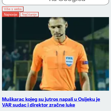
Više s weba
Najnovije
Najčitanije
Muškarac kojeg su jutros napali u Osijeku je
VAR sudac i direktor zračne luke