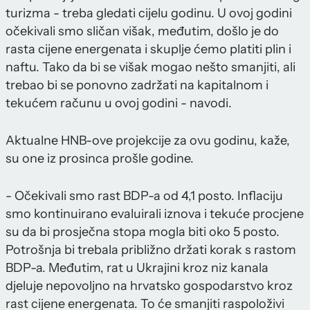
turizma - treba gledati cijelu godinu. U ovoj godini
očekivali smo sličan višak, međutim, došlo je do
rasta cijene energenata i skuplje ćemo platiti plin i
naftu. Tako da bi se višak mogao nešto smanjiti, ali
trebao bi se ponovno zadržati na kapitalnom i
tekućem računu u ovoj godini - navodi.
Aktualne HNB-ove projekcije za ovu godinu, kaže,
su one iz prosinca prošle godine.
- Očekivali smo rast BDP-a od 4,1 posto. Inflaciju
smo kontinuirano evaluirali iznova i tekuće procjene
su da bi prosječna stopa mogla biti oko 5 posto.
Potrošnja bi trebala približno držati korak s rastom
BDP-a. Međutim, rat u Ukrajini kroz niz kanala
djeluje nepovoljno na hrvatsko gospodarstvo kroz
rast cijene energenata. To će smanjiti raspoloživi