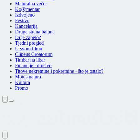
Maturalna večer
Ko(š)mentar
Izdvojeno
Festivo
Kancelarija
Druga strana baluna
Di je zapelo?
Tjedni pregled
U svom filmu
Clipeus Croatorum
Timbar na libar
Financije i društvo
Titove nekretnine i pokretnine - što je ostalo?
Motus natura
Kultura
Promo