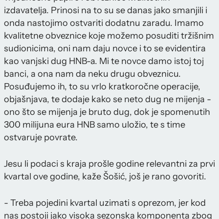
izdavatelja. Prinosi na to su se danas jako smanjili i
onda nastojimo ostvariti dodatnu zaradu. Imamo
kvalitetne obveznice koje možemo posuditi tržišnim
sudionicima, oni nam daju novce i to se evidentira
kao vanjski dug HNB-a. Mi te novce damo istoj toj
banci, a ona nam da neku drugu obveznicu.
Posuđujemo ih, to su vrlo kratkoročne operacije,
objašnjava, te dodaje kako se neto dug ne mijenja -
ono što se mijenja je bruto dug, dok je spomenutih
300 milijuna eura HNB samo uložio, te s time
ostvaruje povrate.
Jesu li podaci s kraja prošle godine relevantni za prvi
kvartal ove godine, kaže Šošić, još je rano govoriti.
- Treba pojedini kvartal uzimati s oprezom, jer kod
nas postoji jako visoka sezonska komponenta zbog