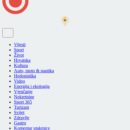
Vijesti
Sport
Život
Hrvatska
Kultura
Auto, moto & nautika
Hedonistika
Video
Energija i ekologija
Vjenčanje
Nekretnine
Sport 365
Turizam
Svijet
Zdravlje
Gastro
Komentar utakmice