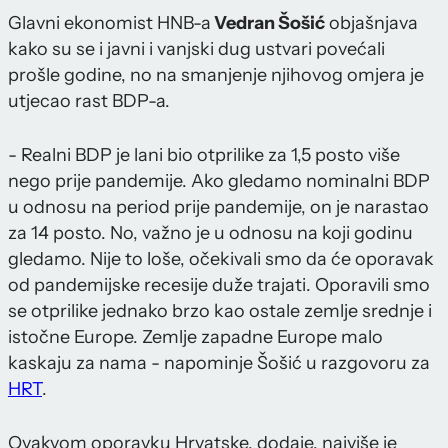
Glavni ekonomist HNB-a
Vedran Šošić
objašnjava
kako su se i javni i vanjski dug ustvari povećali
prošle godine, no na smanjenje njihovog omjera je
utjecao rast BDP-a.
- Realni BDP je lani bio otprilike za 1,5 posto više
nego prije pandemije. Ako gledamo nominalni BDP
u odnosu na period prije pandemije, on je narastao
za 14 posto. No, važno je u odnosu na koji godinu
gledamo. Nije to loše, očekivali smo da će oporavak
od pandemijske recesije duže trajati. Oporavili smo
se otprilike jednako brzo kao ostale zemlje srednje i
istočne Europe. Zemlje zapadne Europe malo
kaskaju za nama - napominje Šošić u razgovoru za
HRT
.
Ovakvom oporavku Hrvatske, dodaje, najviše je