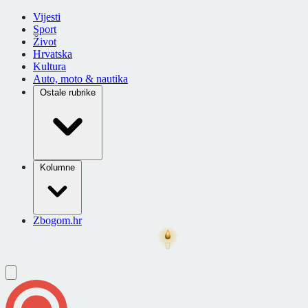
Vijesti
Sport
Život
Hrvatska
Kultura
Auto, moto & nautika
Ostale rubrike
Kolumne
Zbogom.hr