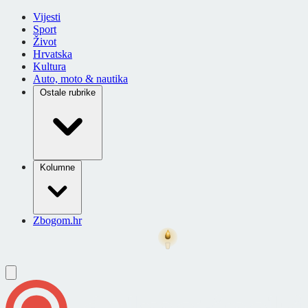
Vijesti
Sport
Život
Hrvatska
Kultura
Auto, moto & nautika
Ostale rubrike
Kolumne
Zbogom.hr