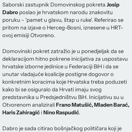
Saborski zastupnik Domovinskog pokreta
Josip
Dabro
poslao je hrvatskom narodu znakovitu
poruku - 'pamet u glavu, štap u ruke'. Referirao se
pritom na izjave o Herceg-Bosni, iznesene u HRT-
ovoj emisiji Otvoreno.
Domovinski pokret zatražio je u ponedjeljak da se
deklaracijom hitno pokrene inicijativa za uspostavu
hrvatske izborne jedinice u Federaciji BiH i da se
unutar vladajuće koalicije postigne dogovor o
konkretnim koracima koje Hrvatska treba poduzeti
kako bi se osiguralo da Hrvati imaju svog
predstavnika u Predsjedništvu BiH. Inicijativu su u
Otvorenom analizirali
Frano Matušić, Mladen Barać,
Haris Zahiragić
i
Nino Raspudić
.
Dabro je sada citirao bošnjačkog političara koji je