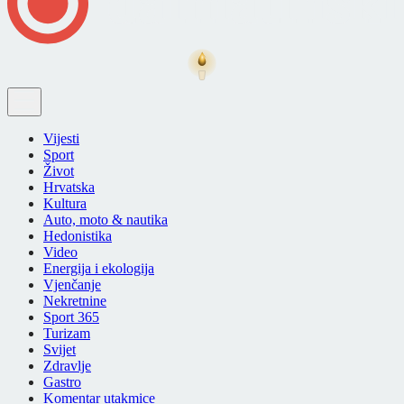
Vijesti
Sport
Život
Hrvatska
Kultura
Auto, moto & nautika
Hedonistika
Video
Energija i ekologija
Vjenčanje
Nekretnine
Sport 365
Turizam
Svijet
Zdravlje
Gastro
Komentar utakmice