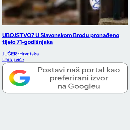
UBOJSTVO? U Slavonskom Brodu pronađeno
tijelo 71-godišnjaka
JUČER
· Hrvatska
Učitaj više