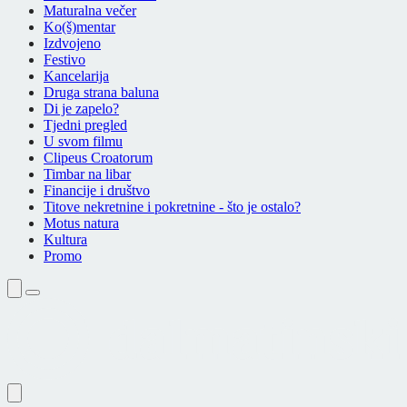
Maturalna večer
Ko(š)mentar
Izdvojeno
Festivo
Kancelarija
Druga strana baluna
Di je zapelo?
Tjedni pregled
U svom filmu
Clipeus Croatorum
Timbar na libar
Financije i društvo
Titove nekretnine i pokretnine - što je ostalo?
Motus natura
Kultura
Promo