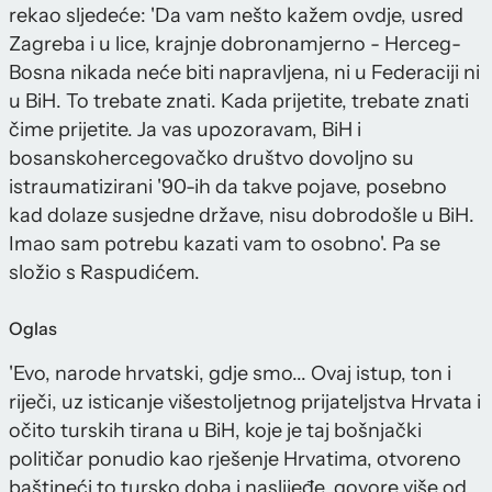
rekao sljedeće: 'Da vam nešto kažem ovdje, usred
Zagreba i u lice, krajnje dobronamjerno - Herceg-
Bosna nikada neće biti napravljena, ni u Federaciji ni
u BiH. To trebate znati. Kada prijetite, trebate znati
čime prijetite. Ja vas upozoravam, BiH i
bosanskohercegovačko društvo dovoljno su
istraumatizirani '90-ih da takve pojave, posebno
kad dolaze susjedne države, nisu dobrodošle u BiH.
Imao sam potrebu kazati vam to osobno'. Pa se
složio s Raspudićem.
Oglas
'Evo, narode hrvatski, gdje smo... Ovaj istup, ton i
riječi, uz isticanje višestoljetnog prijateljstva Hrvata i
očito turskih tirana u BiH, koje je taj bošnjački
političar ponudio kao rješenje Hrvatima, otvoreno
baštineći to tursko doba i naslijeđe, govore više od