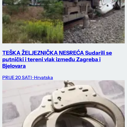
TEŠKA ŽELJEZNIČKA NESREĆA Sudarili se
putnički i tereni vlak između Zagreba i
Bjelovara
PRIJE 20 SATI
· Hrvatska