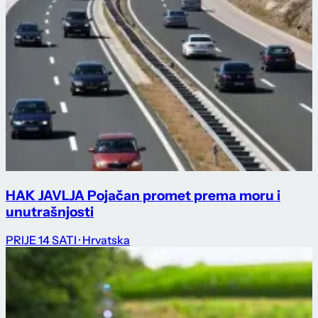
HAK JAVLJA Pojačan promet prema moru i
unutrašnjosti
PRIJE 14 SATI
· Hrvatska