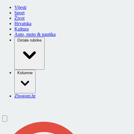
Vijesti
Sport
Život
Hrvatska
Kultura
Auto, moto & nautika
Ostale rubrike
Kolumne
Zbogom.hr