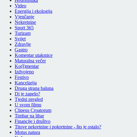
Hedonistika
Video
Energija i ekologija
Vjenčanje
Nekretnine
Sport 365
Turizam
Svijet
Zdravlje
Gastro
Komentar utakmice
Maturalna večer
Ko(š)mentar
Izdvojeno
Festivo
Kancelarija
Druga strana baluna
Di je zapelo?
Tjedni pregled
U svom filmu
Clipeus Croatorum
Timbar na libar
Financije i društvo
Titove nekretnine i pokretnine - što je ostalo?
Motus natura