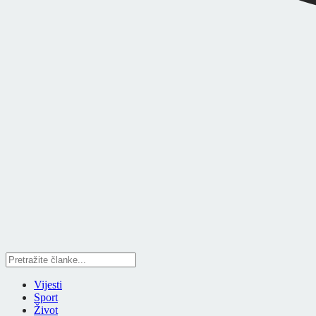
Vijesti
Sport
Život