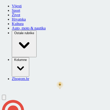
Vijesti
Sport
Život
Hrvatska
Kultura
Auto, moto & nautika
Ostale rubrike
Kolumne
Zbogom.hr