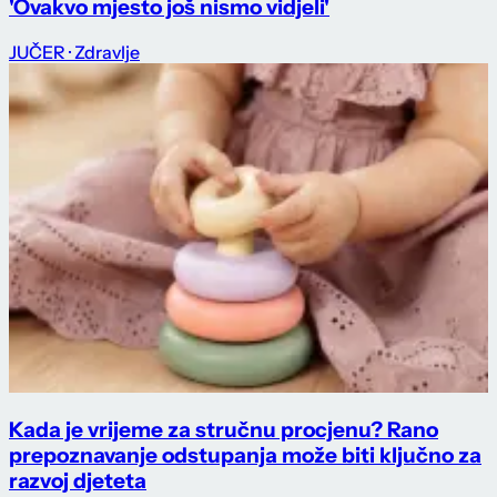
'Ovakvo mjesto još nismo vidjeli'
JUČER
· Zdravlje
Kada je vrijeme za stručnu procjenu? Rano
prepoznavanje odstupanja može biti ključno za
razvoj djeteta