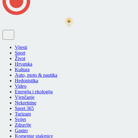
Vijesti
Sport
Život
Hrvatska
Kultura
Auto, moto & nautika
Hedonistika
Video
Energija i ekologija
Vjenčanje
Nekretnine
Sport 365
Turizam
Svijet
Zdravlje
Gastro
Komentar utakmice