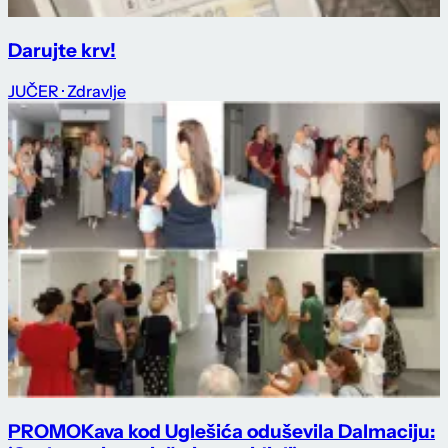
Darujte krv!
JUČER
· Zdravlje
PROMO
Kava kod Uglešića oduševila Dalmaciju: