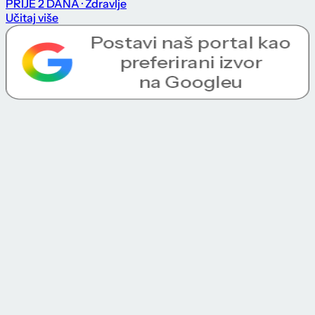
PRIJE 2 DANA
· Zdravlje
Učitaj više