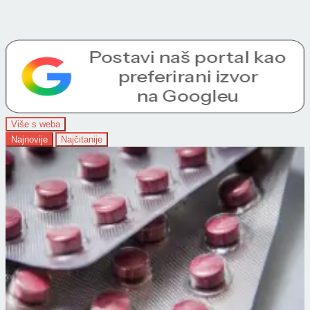
Više s weba
Najnovije
Najčitanije