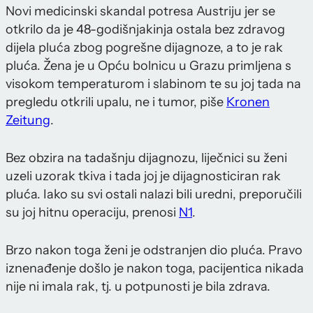
Novi medicinski skandal potresa Austriju jer se
otkrilo da je 48-godišnjakinja ostala bez zdravog
dijela pluća zbog pogrešne dijagnoze, a to je rak
pluća. Žena je u Opću bolnicu u Grazu primljena s
visokom temperaturom i slabinom te su joj tada na
pregledu otkrili upalu, ne i tumor, piše
Kronen
Zeitung
.
Bez obzira na tadašnju dijagnozu, liječnici su ženi
uzeli uzorak tkiva i tada joj je dijagnosticiran rak
pluća. Iako su svi ostali nalazi bili uredni, preporučili
su joj hitnu operaciju, prenosi
N1
.
Brzo nakon toga ženi je odstranjen dio pluća. Pravo
iznenađenje došlo je nakon toga, pacijentica nikada
nije ni imala rak, tj. u potpunosti je bila zdrava.