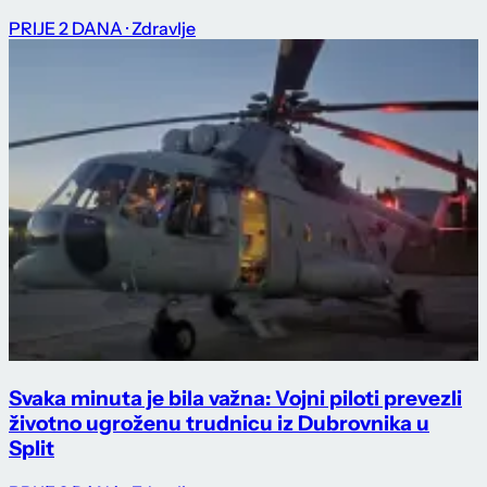
PRIJE 2 DANA
· Zdravlje
Svaka minuta je bila važna: Vojni piloti prevezli
životno ugroženu trudnicu iz Dubrovnika u
Split