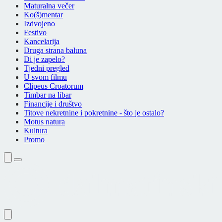
Maturalna večer
Ko(š)mentar
Izdvojeno
Festivo
Kancelarija
Druga strana baluna
Di je zapelo?
Tjedni pregled
U svom filmu
Clipeus Croatorum
Timbar na libar
Financije i društvo
Titove nekretnine i pokretnine - što je ostalo?
Motus natura
Kultura
Promo