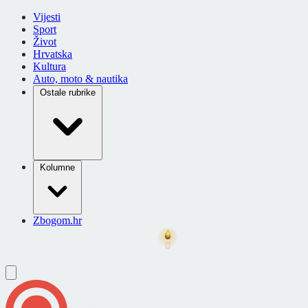
Vijesti
Sport
Život
Hrvatska
Kultura
Auto, moto & nautika
Ostale rubrike
Kolumne
Zbogom.hr