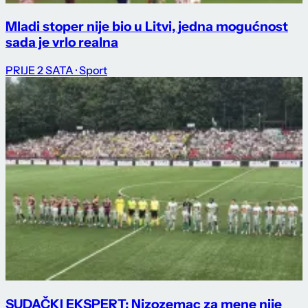
Mladi stoper nije bio u Litvi, jedna mogućnost
sada je vrlo realna
PRIJE 2 SATA
· Sport
SUDAČKI EKSPERT: Nizozemac za mene nije