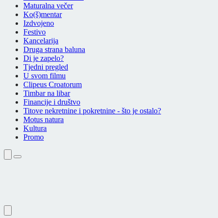
Maturalna večer
Ko(š)mentar
Izdvojeno
Festivo
Kancelarija
Druga strana baluna
Di je zapelo?
Tjedni pregled
U svom filmu
Clipeus Croatorum
Timbar na libar
Financije i društvo
Titove nekretnine i pokretnine - što je ostalo?
Motus natura
Kultura
Promo