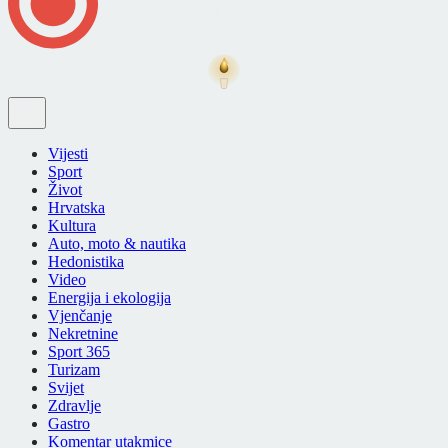
Vijesti
Sport
Život
Hrvatska
Kultura
Auto, moto & nautika
Hedonistika
Video
Energija i ekologija
Vjenčanje
Nekretnine
Sport 365
Turizam
Svijet
Zdravlje
Gastro
Komentar utakmice