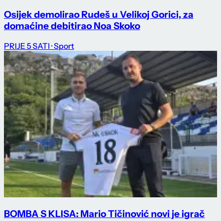
Osijek demolirao Rudeš u Velikoj Gorici, za
domaćine debitirao Noa Skoko
PRIJE 5 SATI
· Sport
BOMBA S KLISA: Mario Tičinović novi je igrač