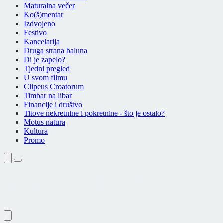
Maturalna večer
Ko(š)mentar
Izdvojeno
Festivo
Kancelarija
Druga strana baluna
Di je zapelo?
Tjedni pregled
U svom filmu
Clipeus Croatorum
Timbar na libar
Financije i društvo
Titove nekretnine i pokretnine - što je ostalo?
Motus natura
Kultura
Promo