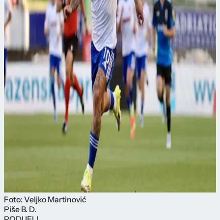
Foto: Veljko Martinović
Piše
B. D.
PODIJELI