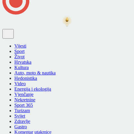
Vijesti
Sport
Život
Hrvatska
Kultura
Auto, moto & nautika
Hedonistika
Video
Energija i ekologija
Vjenčanje
Nekretnine
Sport 365
Turizam
Svijet
Zdravlje
Gastro
Komentar utakmice