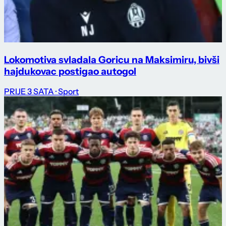
Lokomotiva svladala Goricu na Maksimiru, bivši
hajdukovac postigao autogol
PRIJE 3 SATA
· Sport