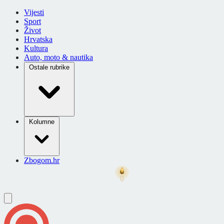
Vijesti
Sport
Život
Hrvatska
Kultura
Auto, moto & nautika
Ostale rubrike
Kolumne
Zbogom.hr