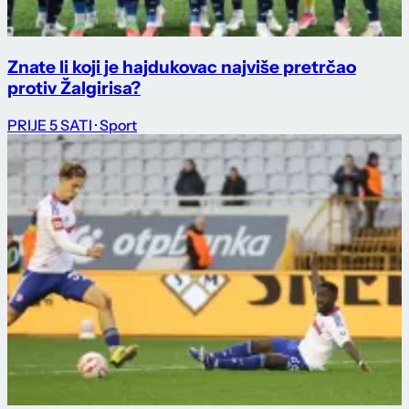
Znate li koji je hajdukovac najviše pretrčao
protiv Žalgirisa?
PRIJE 5 SATI
· Sport