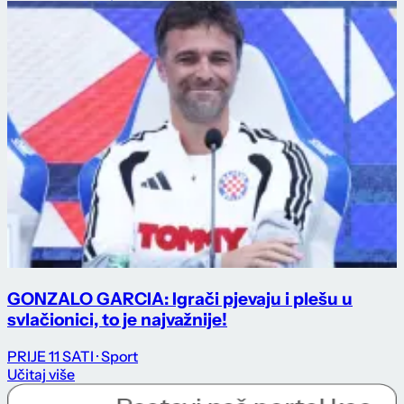
GONZALO GARCIA: Igrači pjevaju i plešu u
svlačionici, to je najvažnije!
PRIJE 11 SATI
· Sport
Učitaj više