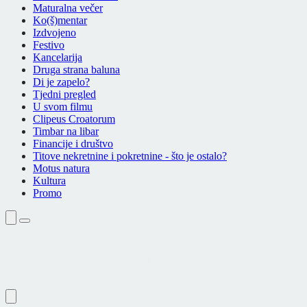
Maturalna večer
Ko(š)mentar
Izdvojeno
Festivo
Kancelarija
Druga strana baluna
Di je zapelo?
Tjedni pregled
U svom filmu
Clipeus Croatorum
Timbar na libar
Financije i društvo
Titove nekretnine i pokretnine - što je ostalo?
Motus natura
Kultura
Promo