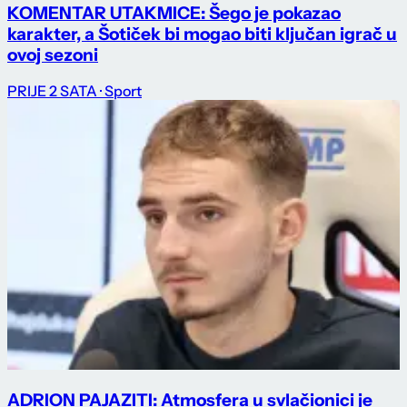
KOMENTAR UTAKMICE: Šego je pokazao
karakter, a Šotiček bi mogao biti ključan igrač u
ovoj sezoni
PRIJE 2 SATA
· Sport
ADRION PAJAZITI: Atmosfera u svlačionici je