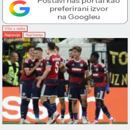
Više s weba
Najnovije
Najčitanije