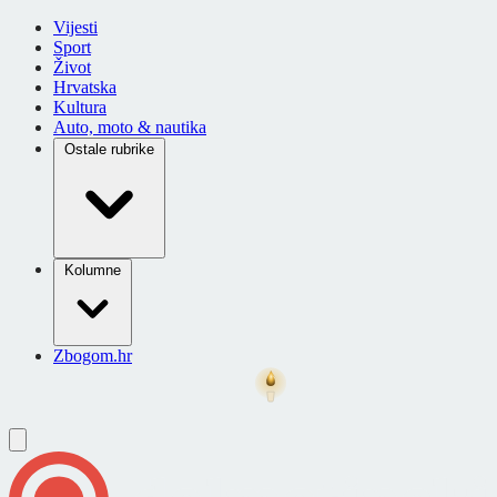
Vijesti
Sport
Život
Hrvatska
Kultura
Auto, moto & nautika
Ostale rubrike
Kolumne
Zbogom.hr