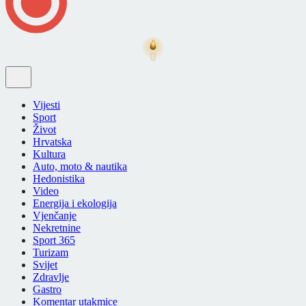
Vijesti
Sport
Život
Hrvatska
Kultura
Auto, moto & nautika
Hedonistika
Video
Energija i ekologija
Vjenčanje
Nekretnine
Sport 365
Turizam
Svijet
Zdravlje
Gastro
Komentar utakmice