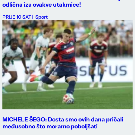
odlična iza ovakve utakmice!
PRIJE 10 SATI
· Sport
MICHELE ŠEGO: Dosta smo ovih dana pričali
međusobno što moramo poboljšati