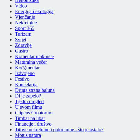
Hedonistika
Video
Energija i ekologija
Vjenčanje
Nekretnine
Sport 365
Turizam
Svijet
Zdravlje
Gastro
Komentar utakmice
Maturalna večer
Ko(š)mentar
Izdvojeno
Festivo
Kancelarija
Druga strana baluna
Di je zapelo?
Tjedni pregled
U svom filmu
Clipeus Croatorum
Timbar na libar
Financije i društvo
Titove nekretnine i pokretnine - što je ostalo?
Motus natura