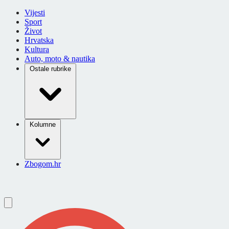
Vijesti
Sport
Život
Hrvatska
Kultura
Auto, moto & nautika
Ostale rubrike
Kolumne
Zbogom.hr