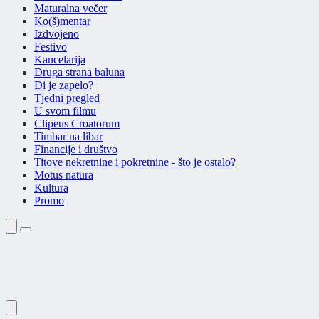
Maturalna večer
Ko(š)mentar
Izdvojeno
Festivo
Kancelarija
Druga strana baluna
Di je zapelo?
Tjedni pregled
U svom filmu
Clipeus Croatorum
Timbar na libar
Financije i društvo
Titove nekretnine i pokretnine - što je ostalo?
Motus natura
Kultura
Promo