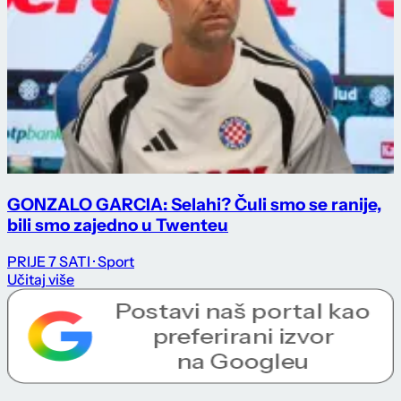
GONZALO GARCIA: Selahi? Čuli smo se ranije,
bili smo zajedno u Twenteu
PRIJE 7 SATI
· Sport
Učitaj više