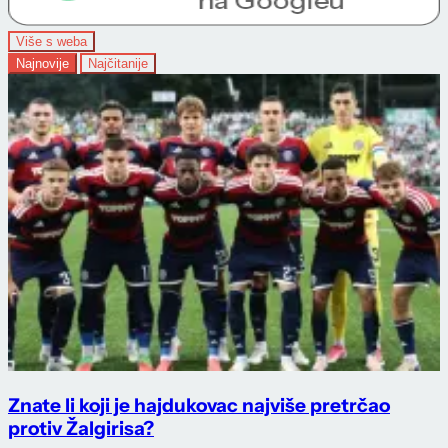
Više s weba
Najnovije
Najčitanije
Znate li koji je hajdukovac najviše pretrčao
protiv Žalgirisa?