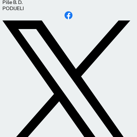
Piše
B. D.
PODIJELI