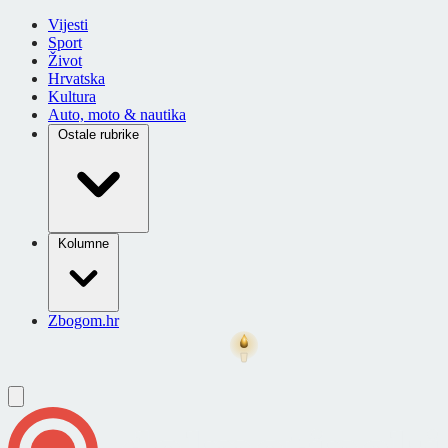
Vijesti
Sport
Život
Hrvatska
Kultura
Auto, moto & nautika
Ostale rubrike
Kolumne
Zbogom.hr