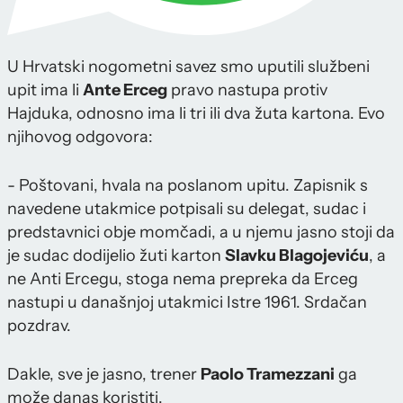
U Hrvatski nogometni savez smo uputili službeni
upit ima li
Ante Erceg
pravo nastupa protiv
Hajduka, odnosno ima li tri ili dva žuta kartona. Evo
njihovog odgovora:
- Poštovani, hvala na poslanom upitu. Zapisnik s
navedene utakmice potpisali su delegat, sudac i
predstavnici obje momčadi, a u njemu jasno stoji da
je sudac dodijelio žuti karton
Slavku Blagojeviću
, a
ne Anti Ercegu, stoga nema prepreka da Erceg
nastupi u današnjoj utakmici Istre 1961. Srdačan
pozdrav.
Dakle, sve je jasno, trener
Paolo Tramezzani
ga
može danas koristiti.