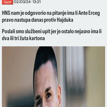
02/03/24 · 13:21
Sport
HNS nam je odgovorio na pitanje ima li Ante Erceg
pravo nastupa danas protiv Hajduka
Poslali smo službeni upit jer je ostalo nejasno ima li
dva ili tri žuta kartona