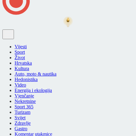
Vijesti
Sport
Život
Hrvatska
Kultura
Auto, moto & nautika
Hedonistika
Video
Energija i ekologija
Vjenčanje
Nekretnine
Sport 365
Turizam
Svijet
Zdravlje
Gastro
Komentar utakmice