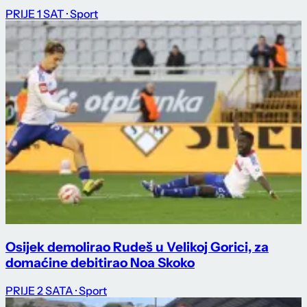
PRIJE 1 SAT
· Sport
Osijek demolirao Rudeš u Velikoj Gorici, za
domaćine debitirao Noa Skoko
PRIJE 2 SATA
· Sport