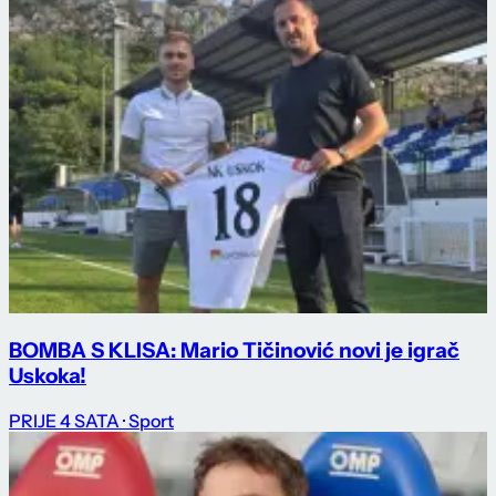
BOMBA S KLISA: Mario Tičinović novi je igrač
Uskoka!
PRIJE 4 SATA
· Sport