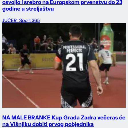
osvojio i srebro na Europskom prvenstvu do 23
godine u streljaštvu
JUČER
· Sport 365
NA MALE BRANKE Kup Grada Zadra večeras će
na Višnjiku dobiti prvog pobjednika