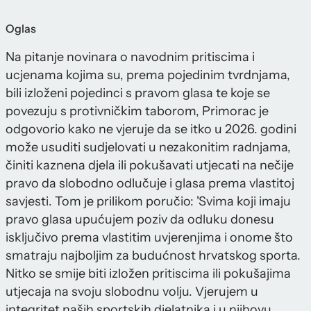
Oglas
Na pitanje novinara o navodnim pritiscima i
ucjenama kojima su, prema pojedinim tvrdnjama,
bili izloženi pojedinci s pravom glasa te koje se
povezuju s protivničkim taborom, Primorac je
odgovorio kako ne vjeruje da se itko u 2026. godini
može usuditi sudjelovati u nezakonitim radnjama,
činiti kaznena djela ili pokušavati utjecati na nečije
pravo da slobodno odlučuje i glasa prema vlastitoj
savjesti. Tom je prilikom poručio: 'Svima koji imaju
pravo glasa upućujem poziv da odluku donesu
isključivo prema vlastitim uvjerenjima i onome što
smatraju najboljim za budućnost hrvatskog sporta.
Nitko se smije biti izložen pritiscima ili pokušajima
utjecaja na svoju slobodnu volju. Vjerujem u
integritet naših sportskih djelatnika i u njihovu