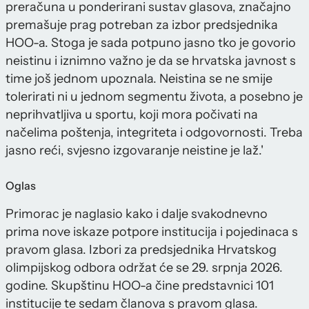
preračuna u ponderirani sustav glasova, značajno
premašuje prag potreban za izbor predsjednika
HOO-a. Stoga je sada potpuno jasno tko je govorio
neistinu i iznimno važno je da se hrvatska javnost s
time još jednom upoznala. Neistina se ne smije
tolerirati ni u jednom segmentu života, a posebno je
neprihvatljiva u sportu, koji mora počivati na
načelima poštenja, integriteta i odgovornosti. Treba
jasno reći, svjesno izgovaranje neistine je laž.'
Oglas
Primorac je naglasio kako i dalje svakodnevno
prima nove iskaze potpore institucija i pojedinaca s
pravom glasa. Izbori za predsjednika Hrvatskog
olimpijskog odbora održat će se 29. srpnja 2026.
godine. Skupštinu HOO-a čine predstavnici 101
institucije te sedam članova s pravom glasa.