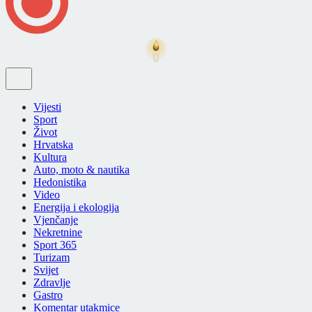
Vijesti
Sport
Život
Hrvatska
Kultura
Auto, moto & nautika
Hedonistika
Video
Energija i ekologija
Vjenčanje
Nekretnine
Sport 365
Turizam
Svijet
Zdravlje
Gastro
Komentar utakmice