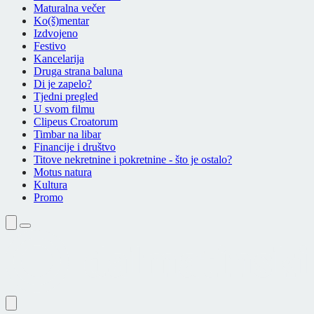
Maturalna večer
Ko(š)mentar
Izdvojeno
Festivo
Kancelarija
Druga strana baluna
Di je zapelo?
Tjedni pregled
U svom filmu
Clipeus Croatorum
Timbar na libar
Financije i društvo
Titove nekretnine i pokretnine - što je ostalo?
Motus natura
Kultura
Promo