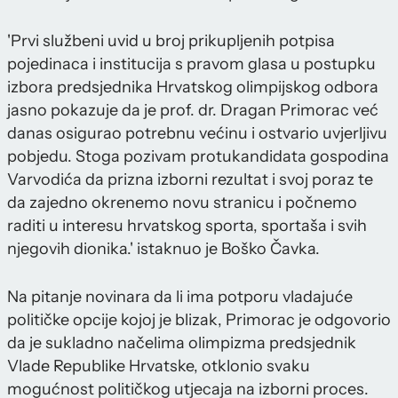
'Prvi službeni uvid u broj prikupljenih potpisa
pojedinaca i institucija s pravom glasa u postupku
izbora predsjednika Hrvatskog olimpijskog odbora
jasno pokazuje da je prof. dr. Dragan Primorac već
danas osigurao potrebnu većinu i ostvario uvjerljivu
pobjedu. Stoga pozivam protukandidata gospodina
Varvodića da prizna izborni rezultat i svoj poraz te
da zajedno okrenemo novu stranicu i počnemo
raditi u interesu hrvatskog sporta, sportaša i svih
njegovih dionika.' istaknuo je Boško Čavka.
Na pitanje novinara da li ima potporu vladajuće
političke opcije kojoj je blizak, Primorac je odgovorio
da je sukladno načelima olimpizma predsjednik
Vlade Republike Hrvatske, otklonio svaku
mogućnost političkog utjecaja na izborni proces.