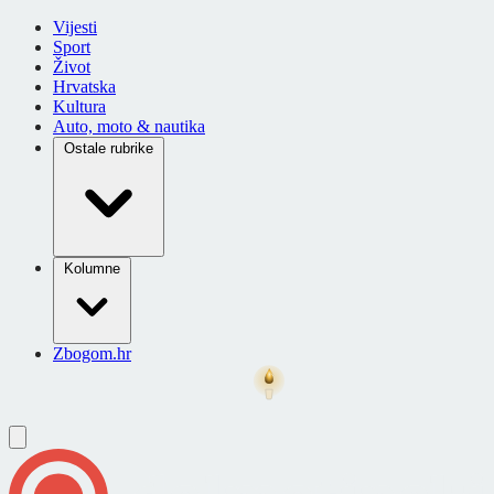
Vijesti
Sport
Život
Hrvatska
Kultura
Auto, moto & nautika
Ostale rubrike
Kolumne
Zbogom.hr