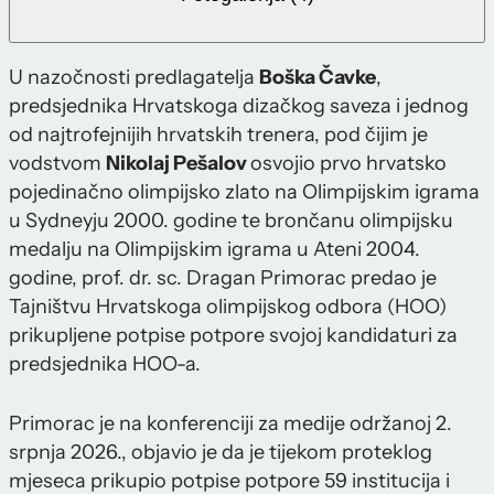
U nazočnosti predlagatelja
Boška Čavke
,
predsjednika Hrvatskoga dizačkog saveza i jednog
od najtrofejnijih hrvatskih trenera, pod čijim je
vodstvom
Nikolaj Pešalov
osvojio prvo hrvatsko
pojedinačno olimpijsko zlato na Olimpijskim igrama
u Sydneyju 2000. godine te brončanu olimpijsku
medalju na Olimpijskim igrama u Ateni 2004.
godine, prof. dr. sc. Dragan Primorac predao je
Tajništvu Hrvatskoga olimpijskog odbora (HOO)
prikupljene potpise potpore svojoj kandidaturi za
predsjednika HOO-a.
Primorac je na konferenciji za medije održanoj 2.
srpnja 2026., objavio je da je tijekom proteklog
mjeseca prikupio potpise potpore 59 institucija i