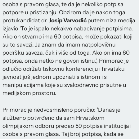
osoba s pravom glasa, te da je nekoliko potpisa
potpore u pristizanju. Obzirom da je nakon toga
protukandidat dr.
Josip Varvodić
putem niza medija
izjavio 'To je ispalo nekakvo nabacivanje potpisima.
Ako on stvarno ima 60 potpisa, može pokazati koji
su to savezi. Ja znam da imam natpolovičnu
podršku saveza, čak i više od toga. Ako on ima 60
potpisa, onda netko ne govori istinu.', Primorac je
odlučio održati tiskovnu konferenciju i hrvatsku
javnost još jednom upoznati s istinom i s
manipulacijama koje su svakodnevno prisutne u
medijskom prostoru.
Primorac je nedvosmisleno poručio: 'Danas je
službeno potvrđeno da sam Hrvatskom
olimpijskom odboru predao 59 potpisa institucija i
osoba s pravom glasa. Taj broj potpisa, kada se