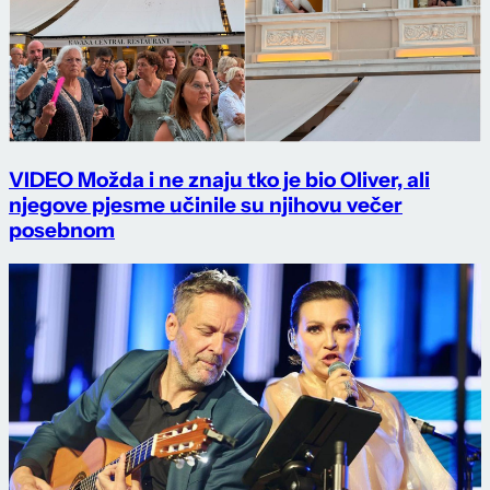
VIDEO Možda i ne znaju tko je bio Oliver, ali
njegove pjesme učinile su njihovu večer
posebnom