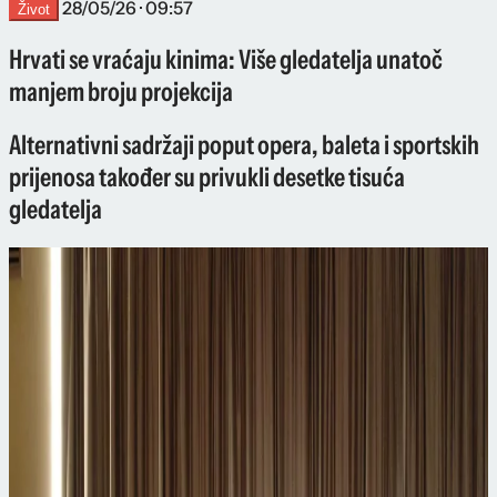
28/05/26 · 09:57
Život
Hrvati se vraćaju kinima: Više gledatelja unatoč
manjem broju projekcija
Alternativni sadržaji poput opera, baleta i sportskih
prijenosa također su privukli desetke tisuća
gledatelja