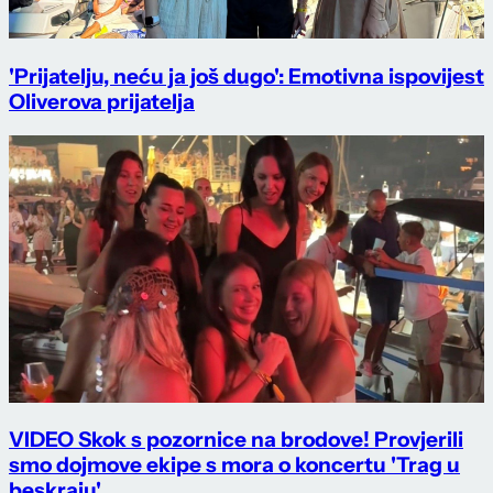
'Prijatelju, neću ja još dugo': Emotivna ispovijest
Oliverova prijatelja
VIDEO Skok s pozornice na brodove! Provjerili
smo dojmove ekipe s mora o koncertu 'Trag u
beskraju'