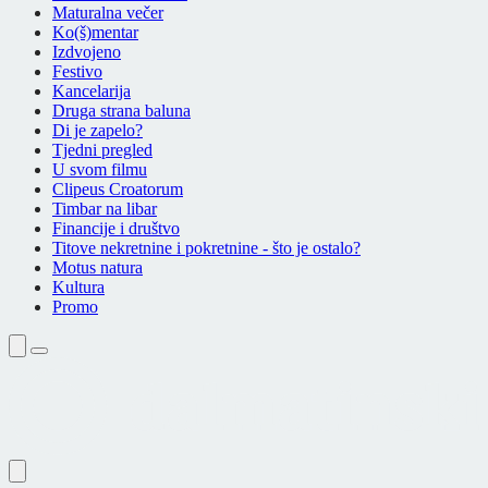
Maturalna večer
Ko(š)mentar
Izdvojeno
Festivo
Kancelarija
Druga strana baluna
Di je zapelo?
Tjedni pregled
U svom filmu
Clipeus Croatorum
Timbar na libar
Financije i društvo
Titove nekretnine i pokretnine - što je ostalo?
Motus natura
Kultura
Promo