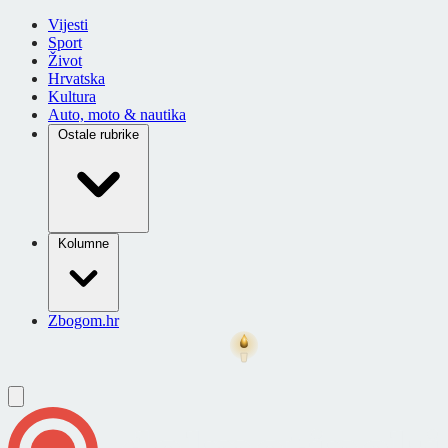
Vijesti
Sport
Život
Hrvatska
Kultura
Auto, moto & nautika
Ostale rubrike
Kolumne
Zbogom.hr