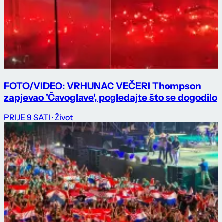
FOTO/VIDEO: VRHUNAC VEČERI Thompson
zapjevao 'Čavoglave', pogledajte što se dogodilo
PRIJE 9 SATI
· Život