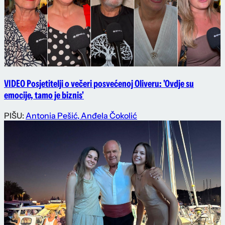
VIDEO Posjetitelji o večeri posvećenoj Oliveru: 'Ovdje su
emocije, tamo je biznis'
PIŠU:
Antonia Pešić
,
Anđela Čokolić