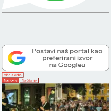
Više s weba
Najnovije
Najčitanije