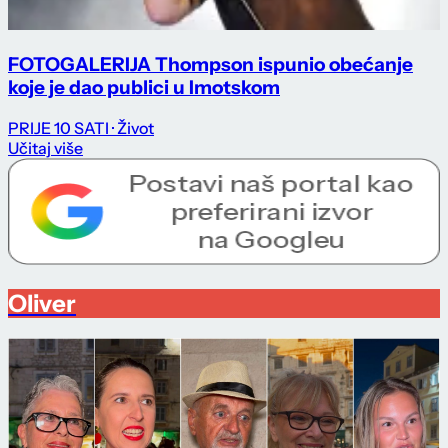
FOTOGALERIJA Thompson ispunio obećanje
koje je dao publici u Imotskom
PRIJE 10 SATI
· Život
Učitaj više
Oliver