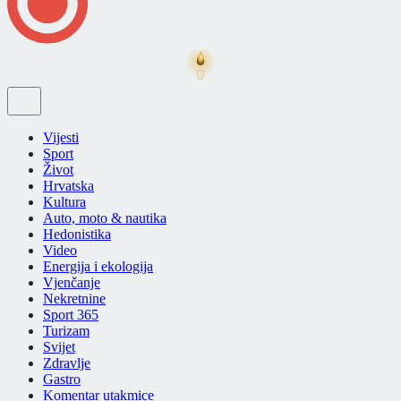
Vijesti
Sport
Život
Hrvatska
Kultura
Auto, moto & nautika
Hedonistika
Video
Energija i ekologija
Vjenčanje
Nekretnine
Sport 365
Turizam
Svijet
Zdravlje
Gastro
Komentar utakmice