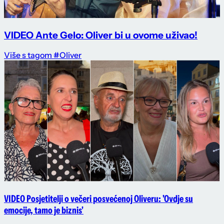
VIDEO Ante Gelo: Oliver bi u ovome uživao!
Više s tagom #Oliver
VIDEO Posjetitelji o večeri posvećenoj Oliveru: 'Ovdje su
emocije, tamo je biznis'