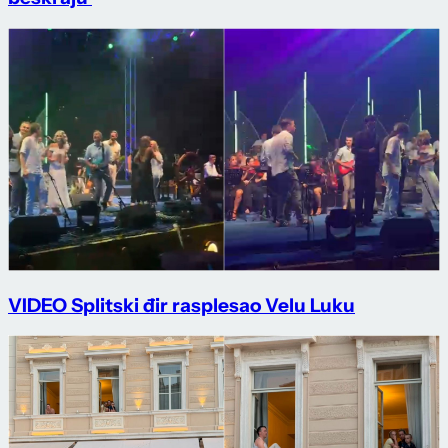
VIDEO Splitski đir rasplesao Velu Luku