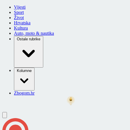
Vijesti
Sport
Život
Hrvatska
Kultura
Auto, moto & nautika
Ostale rubrike
Kolumne
Zbogom.hr