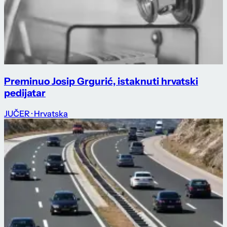
Preminuo Josip Grgurić, istaknuti hrvatski
pedijatar
JUČER
· Hrvatska