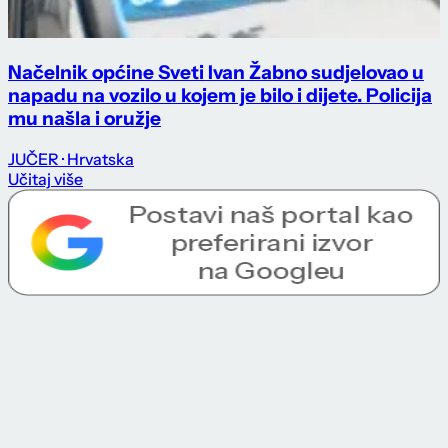
Načelnik općine Sveti Ivan Žabno sudjelovao u
napadu na vozilo u kojem je bilo i dijete. Policija
mu našla i oružje
JUČER
· Hrvatska
Učitaj više