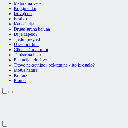
Maturalna večer
Ko(š)mentar
Izdvojeno
Festivo
Kancelarija
Druga strana baluna
Di je zapelo?
Tjedni pregled
U svom filmu
Clipeus Croatorum
Timbar na libar
Financije i društvo
Titove nekretnine i pokretnine - što je ostalo?
Motus natura
Kultura
Promo