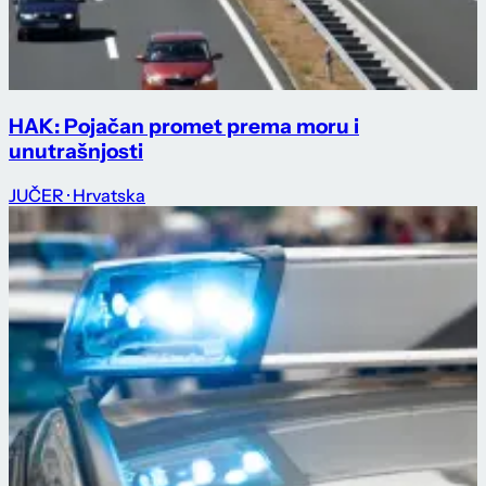
HAK: Pojačan promet prema moru i
unutrašnjosti
JUČER
· Hrvatska