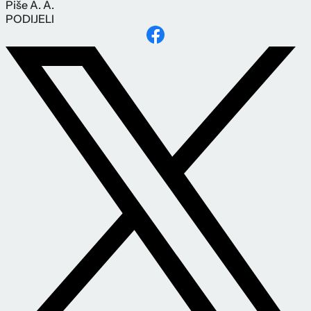
Piše
A. A.
PODIJELI