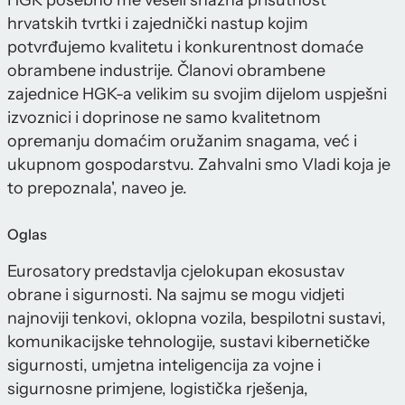
HGK posebno me veseli snažna prisutnost
hrvatskih tvrtki i zajednički nastup kojim
potvrđujemo kvalitetu i konkurentnost domaće
obrambene industrije. Članovi obrambene
zajednice HGK-a velikim su svojim dijelom uspješni
izvoznici i doprinose ne samo kvalitetnom
opremanju domaćim oružanim snagama, već i
ukupnom gospodarstvu. Zahvalni smo Vladi koja je
to prepoznala', naveo je.
Oglas
Eurosatory predstavlja cjelokupan ekosustav
obrane i sigurnosti. Na sajmu se mogu vidjeti
najnoviji tenkovi, oklopna vozila, bespilotni sustavi,
komunikacijske tehnologije, sustavi kibernetičke
sigurnosti, umjetna inteligencija za vojne i
sigurnosne primjene, logistička rješenja,