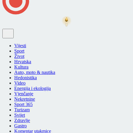
Vijesti
Sport
Život
Hrvatska
Kultura
Auto, moto & nautika
Hedonistika
Video
Energija i ekologija
Vjenčanje
Nekretnine
Sport 365
Turizam
Svijet
Zdravlje
Gastro
Komentar utakmice