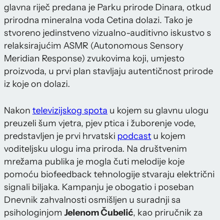
glavna riječ predana je Parku prirode Dinara, otkud
prirodna mineralna voda Cetina dolazi. Tako je
stvoreno jedinstveno vizualno-auditivno iskustvo s
relaksirajućim ASMR (Autonomous Sensory
Meridian Response) zvukovima koji, umjesto
proizvoda, u prvi plan stavljaju autentičnost prirode
iz koje on dolazi.
Nakon
televizijskog spota
u kojem su glavnu ulogu
preuzeli šum vjetra, pjev ptica i žuborenje vode,
predstavljen je prvi hrvatski
podcast
u kojem
voditeljsku ulogu ima priroda. Na društvenim
mrežama publika je mogla čuti melodije koje
pomoću biofeedback tehnologije stvaraju električni
signali biljaka. Kampanju je obogatio i poseban
Dnevnik zahvalnosti osmišljen u suradnji sa
psihologinjom
Jelenom Čubelić
, kao priručnik za