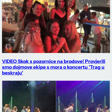
VIDEO Skok s pozornice na brodove! Provjerili
smo dojmove ekipe s mora o koncertu 'Trag u
beskraju'