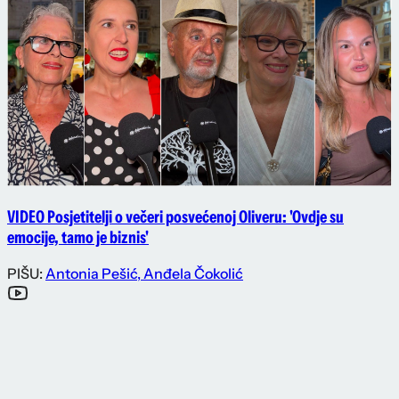
VIDEO Posjetitelji o večeri posvećenoj Oliveru: 'Ovdje su
emocije, tamo je biznis'
PIŠU:
Antonia Pešić
,
Anđela Čokolić