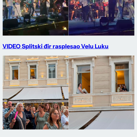
VIDEO Splitski đir rasplesao Velu Luku