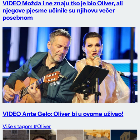
VIDEO Možda i ne znaju tko je bio Oliver, ali
njegove pjesme učinile su njihovu večer
posebnom
VIDEO Ante Gelo: Oliver bi u ovome uživao!
Više s tagom #Oliver