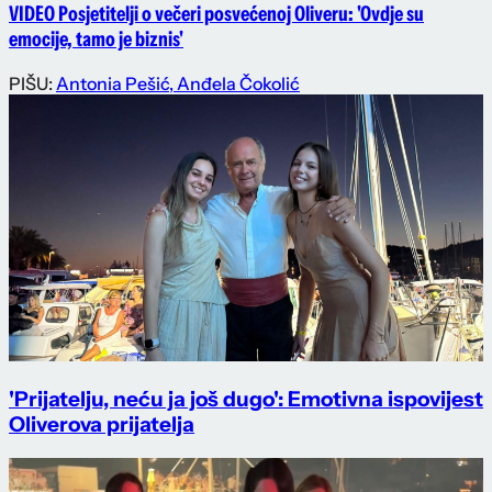
VIDEO Posjetitelji o večeri posvećenoj Oliveru: 'Ovdje su
emocije, tamo je biznis'
PIŠU:
Antonia Pešić
,
Anđela Čokolić
'Prijatelju, neću ja još dugo': Emotivna ispovijest
Oliverova prijatelja