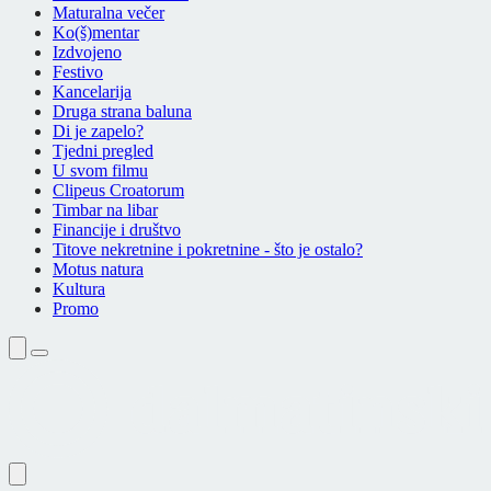
Maturalna večer
Ko(š)mentar
Izdvojeno
Festivo
Kancelarija
Druga strana baluna
Di je zapelo?
Tjedni pregled
U svom filmu
Clipeus Croatorum
Timbar na libar
Financije i društvo
Titove nekretnine i pokretnine - što je ostalo?
Motus natura
Kultura
Promo