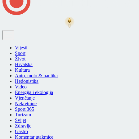
Vijesti
Sport
Život
Hrvatska
Kultura
Auto, moto & nautika
Hedonistika
Video
Energija i ekologija
Vjenčanje
Nekretnine
Sport 365
Turizam
Svijet
Zdravlje
Gastro
Komentar utakmice