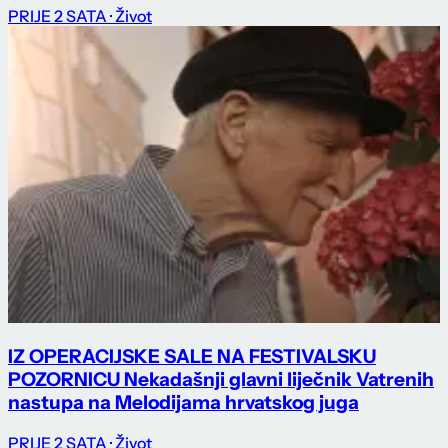
PRIJE 2 SATA
· Život
IZ OPERACIJSKE SALE NA FESTIVALSKU
POZORNICU Nekadašnji glavni liječnik Vatrenih
nastupa na Melodijama hrvatskog juga
PRIJE 2 SATA
· Život