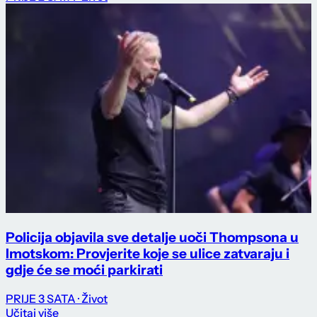
Policija objavila sve detalje uoči Thompsona u
Imotskom: Provjerite koje se ulice zatvaraju i
gdje će se moći parkirati
PRIJE 3 SATA
· Život
Učitaj više