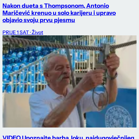
Nakon dueta s Thompsonom, Antonio
Maričević krenuo u solo karijeru i upravo
objavio svoju prvu pjesmu
PRIJE 1 SAT
· Život
VIDEO Upoznajte barba Joku, najdugovječnijeg