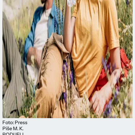
Foto: Press
Piše
M. K.
PODIJELI