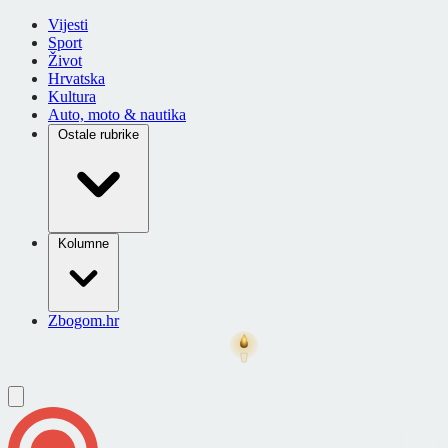
Vijesti
Sport
Život
Hrvatska
Kultura
Auto, moto & nautika
Ostale rubrike
Kolumne
Zbogom.hr