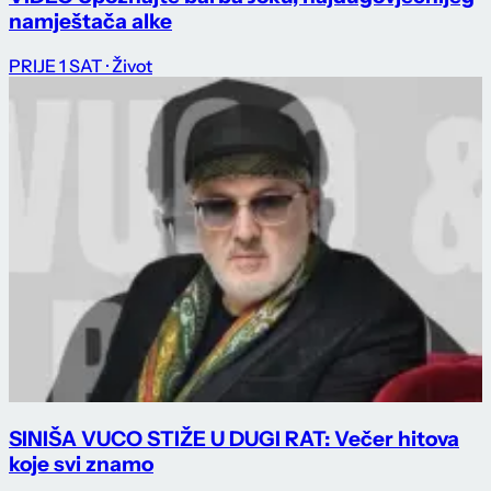
namještača alke
PRIJE 1 SAT
· Život
SINIŠA VUCO STIŽE U DUGI RAT: Večer hitova
koje svi znamo