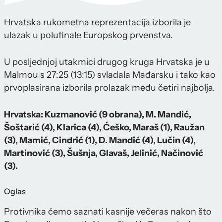
Hrvatska rukometna reprezentacija izborila je
ulazak u polufinale Europskog prvenstva.
U posljednjoj utakmici drugog kruga Hrvatska je u
Malmou s 27:25 (13:15) svladala Mađarsku i tako kao
prvoplasirana izborila prolazak među četiri najbolja.
Hrvatska: Kuzmanović (9 obrana), M. Mandić,
Šoštarić (4), Klarica (4), Ćeško, Maraš (1), Raužan
(3), Mamić, Cindrić (1), D. Mandić (4), Lučin (4),
Martinović (3), Šušnja, Glavaš, Jelinić, Načinović
(3).
Oglas
Protivnika ćemo saznati kasnije večeras nakon što