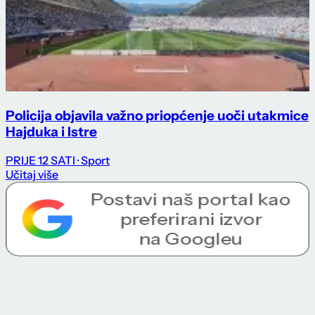
Policija objavila važno priopćenje uoči utakmice
Hajduka i Istre
PRIJE 12 SATI
· Sport
Učitaj više