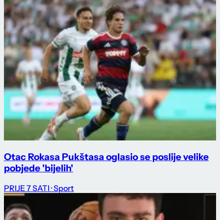
Otac Rokasa Pukštasa oglasio se poslije velike
pobjede 'bijelih'
PRIJE 7 SATI
· Sport