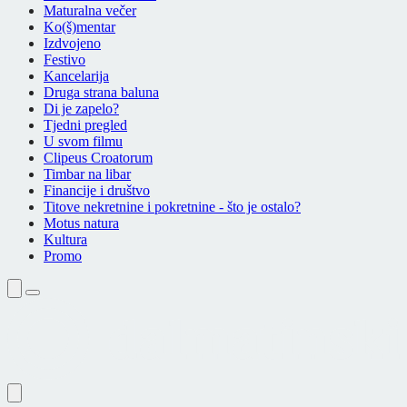
Maturalna večer
Ko(š)mentar
Izdvojeno
Festivo
Kancelarija
Druga strana baluna
Di je zapelo?
Tjedni pregled
U svom filmu
Clipeus Croatorum
Timbar na libar
Financije i društvo
Titove nekretnine i pokretnine - što je ostalo?
Motus natura
Kultura
Promo