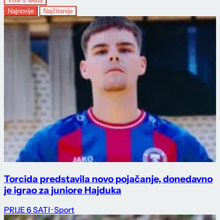
Više s weba
Najnovije
Najčitanije
Torcida predstavila novo pojačanje, donedavno
je igrao za juniore Hajduka
PRIJE 6 SATI
· Sport