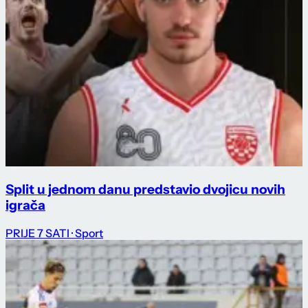
Split u jednom danu predstavio dvojicu novih
igrača
PRIJE 7 SATI
· Sport