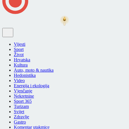
Vijesti
Sport
Život
Hrvatska
Kultura
Auto, moto & nautika
Hedonistika
Video
Energija i ekologija
Vjenčanje
Nekretnine
Sport 365
Turizam
Svijet
Zdravlje
Gastro
Komentar utakmice