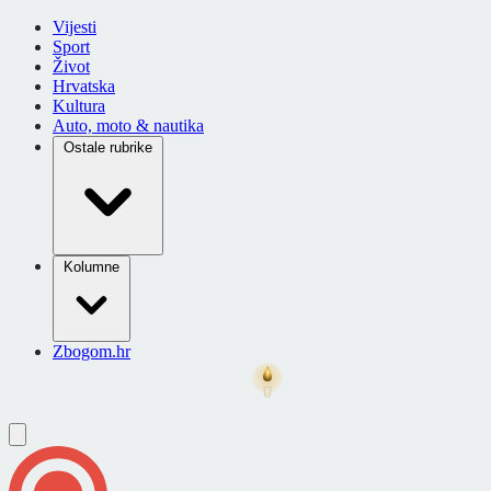
Vijesti
Sport
Život
Hrvatska
Kultura
Auto, moto & nautika
Ostale rubrike
Kolumne
Zbogom.hr