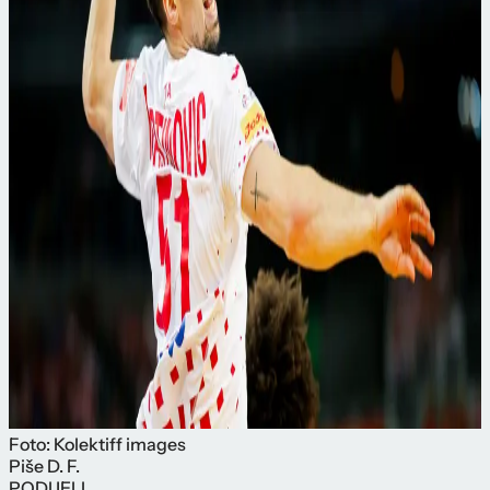
Foto: Kolektiff images
Piše
D. F.
PODIJELI