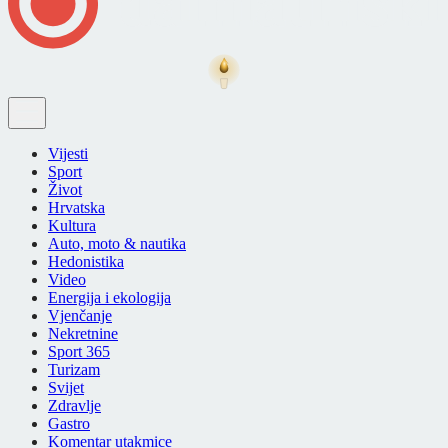
Vijesti
Sport
Život
Hrvatska
Kultura
Auto, moto & nautika
Hedonistika
Video
Energija i ekologija
Vjenčanje
Nekretnine
Sport 365
Turizam
Svijet
Zdravlje
Gastro
Komentar utakmice