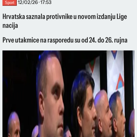
12/02/26 · 17:53
Sport
Hrvatska saznala protivnike u novom izdanju Lige
nacija
Prve utakmice na rasporedu su od 24. do 26. rujna