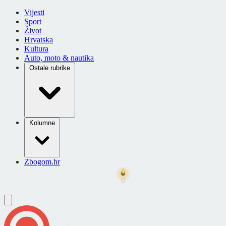
Vijesti
Sport
Život
Hrvatska
Kultura
Auto, moto & nautika
Ostale rubrike
Kolumne
Zbogom.hr