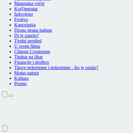
Maturalna večer
Ko(š)mentar
Izdvojeno
Festivo
Kancelarija
Druga strana baluna
Di je zapelo?
Tjedni pregled
U svom filmu
Clipeus Croatorum
Timbar na libar
Financije i društvo
Titove nekretnine i pokretnine - što je ostalo?
Motus natura
Kultura
Promo