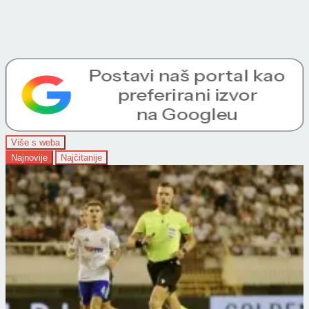
Više s weba
Najnovije
Najčitanije