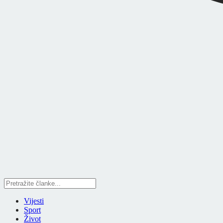
Vijesti
Sport
Život