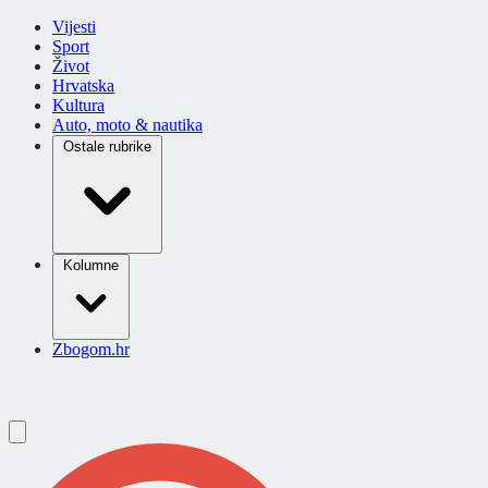
Vijesti
Sport
Život
Hrvatska
Kultura
Auto, moto & nautika
Ostale rubrike
Kolumne
Zbogom.hr