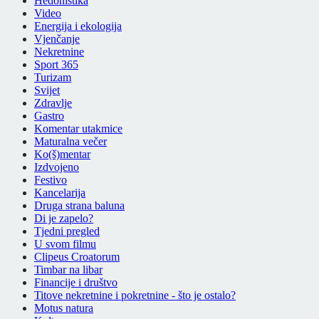
Hedonistika
Video
Energija i ekologija
Vjenčanje
Nekretnine
Sport 365
Turizam
Svijet
Zdravlje
Gastro
Komentar utakmice
Maturalna večer
Ko(š)mentar
Izdvojeno
Festivo
Kancelarija
Druga strana baluna
Di je zapelo?
Tjedni pregled
U svom filmu
Clipeus Croatorum
Timbar na libar
Financije i društvo
Titove nekretnine i pokretnine - što je ostalo?
Motus natura