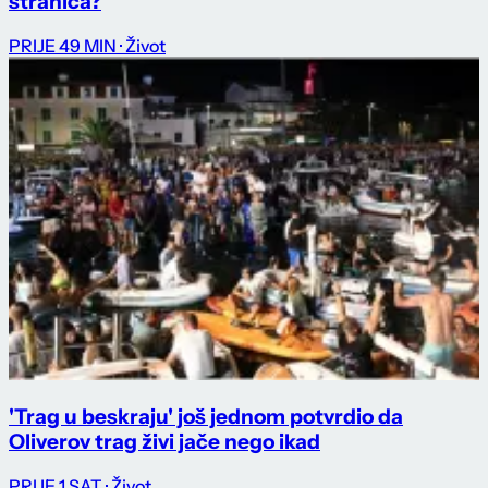
stranica?
PRIJE 49 MIN
· Život
'Trag u beskraju' još jednom potvrdio da
Oliverov trag živi jače nego ikad
PRIJE 1 SAT
· Život