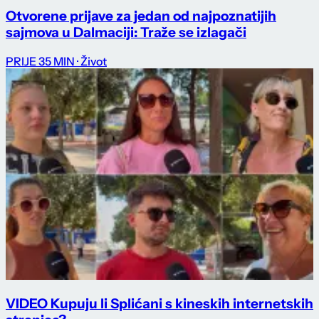
Otvorene prijave za jedan od najpoznatijih
sajmova u Dalmaciji: Traže se izlagači
PRIJE 35 MIN
· Život
VIDEO Kupuju li Splićani s kineskih internetskih