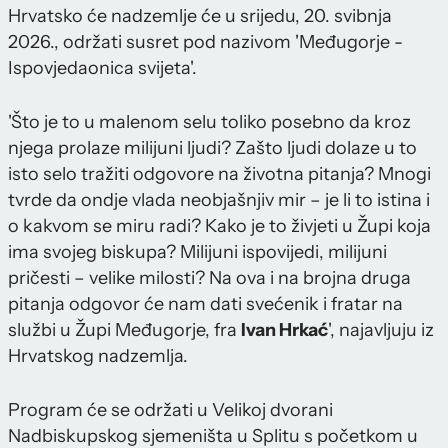
Hrvatsko će nadzemlje će u srijedu, 20. svibnja
2026., održati susret pod nazivom 'Međugorje -
Ispovjedaonica svijeta'.
'Što je to u malenom selu toliko posebno da kroz
njega prolaze milijuni ljudi? Zašto ljudi dolaze u to
isto selo tražiti odgovore na životna pitanja? Mnogi
tvrde da ondje vlada neobjašnjiv mir – je li to istina i
o kakvom se miru radi? Kako je to živjeti u Župi koja
ima svojeg biskupa? Milijuni ispovijedi, milijuni
pričesti – velike milosti? Na ova i na brojna druga
pitanja odgovor će nam dati svećenik i fratar na
službi u Župi Međugorje, fra
Ivan Hrkać
', najavljuju iz
Hrvatskog nadzemlja.
Program će se održati u Velikoj dvorani
Nadbiskupskog sjemeništa u Splitu s početkom u