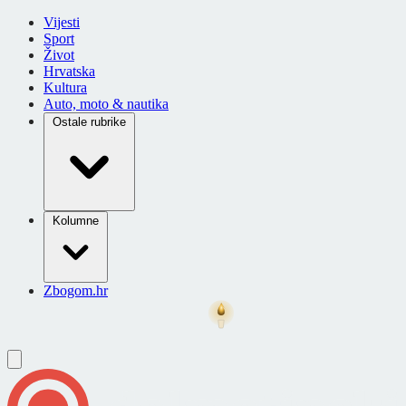
Vijesti
Sport
Život
Hrvatska
Kultura
Auto, moto & nautika
Ostale rubrike
Kolumne
Zbogom.hr