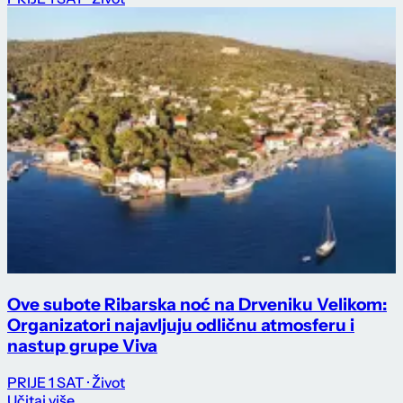
Ove subote Ribarska noć na Drveniku Velikom:
Organizatori najavljuju odličnu atmosferu i
nastup grupe Viva
PRIJE 1 SAT
· Život
Učitaj više