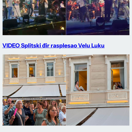
VIDEO Splitski đir rasplesao Velu Luku