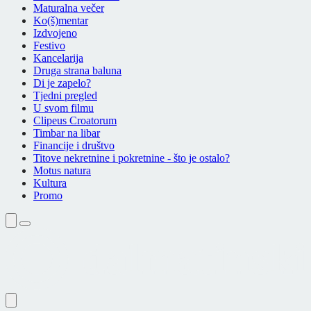
Maturalna večer
Ko(š)mentar
Izdvojeno
Festivo
Kancelarija
Druga strana baluna
Di je zapelo?
Tjedni pregled
U svom filmu
Clipeus Croatorum
Timbar na libar
Financije i društvo
Titove nekretnine i pokretnine - što je ostalo?
Motus natura
Kultura
Promo