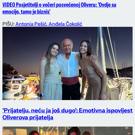
VIDEO Posjetitelji o večeri posvećenoj Oliveru: 'Ovdje su
emocije, tamo je biznis'
PIŠU:
Antonia Pešić
,
Anđela Čokolić
'Prijatelju, neću ja još dugo': Emotivna ispovijest
Oliverova prijatelja