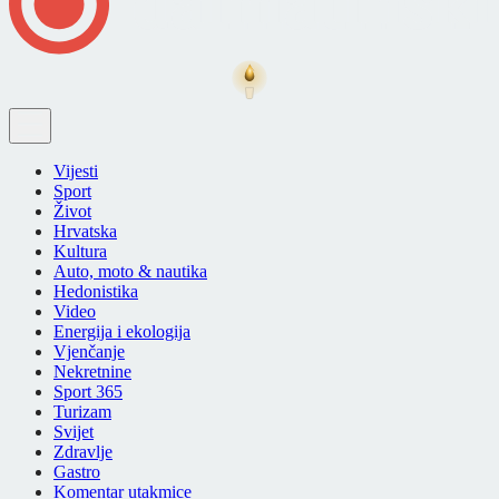
Vijesti
Sport
Život
Hrvatska
Kultura
Auto, moto & nautika
Hedonistika
Video
Energija i ekologija
Vjenčanje
Nekretnine
Sport 365
Turizam
Svijet
Zdravlje
Gastro
Komentar utakmice