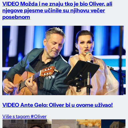
VIDEO Možda i ne znaju tko je bio Oliver, ali
njegove pjesme učinile su njihovu večer
posebnom
VIDEO Ante Gelo: Oliver bi u ovome uživao!
Više s tagom #Oliver