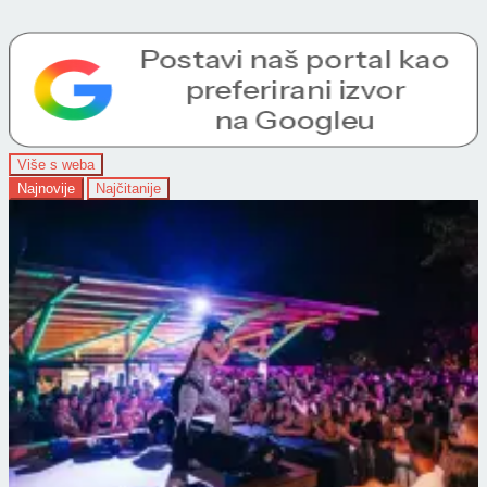
Više s weba
Najnovije
Najčitanije