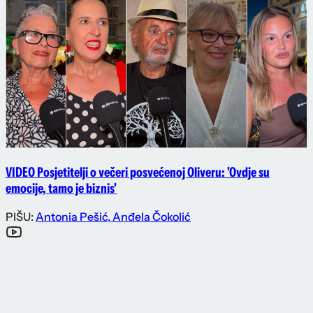
VIDEO Posjetitelji o večeri posvećenoj Oliveru: 'Ovdje su
emocije, tamo je biznis'
PIŠU:
Antonia Pešić
,
Anđela Čokolić