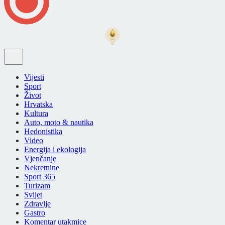
Vijesti
Sport
Život
Hrvatska
Kultura
Auto, moto & nautika
Hedonistika
Video
Energija i ekologija
Vjenčanje
Nekretnine
Sport 365
Turizam
Svijet
Zdravlje
Gastro
Komentar utakmice