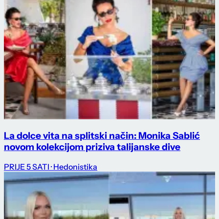
La dolce vita na splitski način: Monika Sablić
novom kolekcijom priziva talijanske dive
PRIJE 5 SATI
· Hedonistika