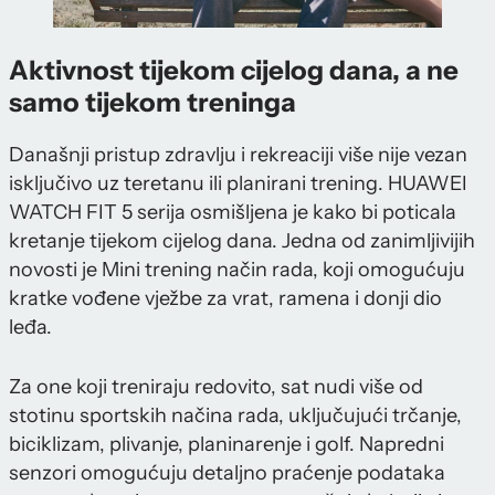
Aktivnost tijekom cijelog dana, a ne
samo tijekom treninga
Današnji pristup zdravlju i rekreaciji više nije vezan
isključivo uz teretanu ili planirani trening. HUAWEI
WATCH FIT 5 serija osmišljena je kako bi poticala
kretanje tijekom cijelog dana. Jedna od zanimljivijih
novosti je Mini trening način rada, koji omogućuju
kratke vođene vježbe za vrat, ramena i donji dio
leđa.
Za one koji treniraju redovito, sat nudi više od
stotinu sportskih načina rada, uključujući trčanje,
biciklizam, plivanje, planinarenje i golf. Napredni
senzori omogućuju detaljno praćenje podataka