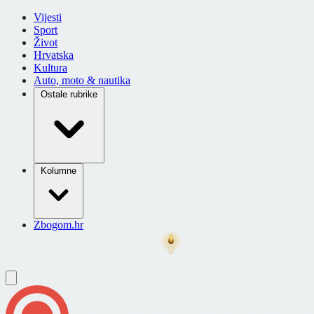
Vijesti
Sport
Život
Hrvatska
Kultura
Auto, moto & nautika
Ostale rubrike
Kolumne
Zbogom.hr