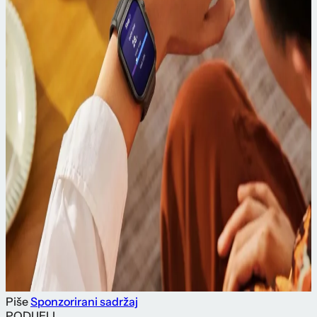
Piše
Sponzorirani sadržaj
PODIJELI