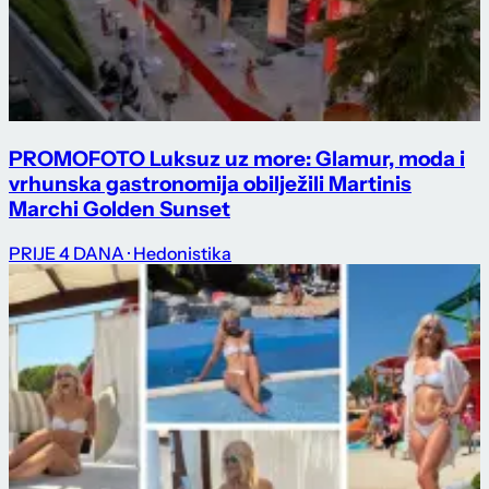
PROMO
FOTO Luksuz uz more: Glamur, moda i
vrhunska gastronomija obilježili Martinis
Marchi Golden Sunset
PRIJE 4 DANA
· Hedonistika