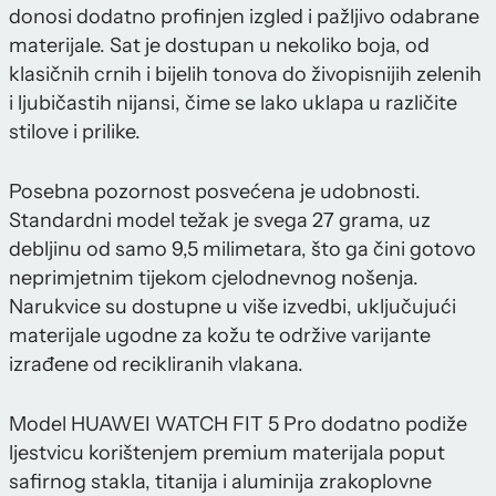
donosi dodatno profinjen izgled i pažljivo odabrane
materijale. Sat je dostupan u nekoliko boja, od
klasičnih crnih i bijelih tonova do živopisnijih zelenih
i ljubičastih nijansi, čime se lako uklapa u različite
stilove i prilike.
Posebna pozornost posvećena je udobnosti.
Standardni model težak je svega 27 grama, uz
debljinu od samo 9,5 milimetara, što ga čini gotovo
neprimjetnim tijekom cjelodnevnog nošenja.
Narukvice su dostupne u više izvedbi, uključujući
materijale ugodne za kožu te održive varijante
izrađene od recikliranih vlakana.
Model HUAWEI WATCH FIT 5 Pro dodatno podiže
ljestvicu korištenjem premium materijala poput
safirnog stakla, titanija i aluminija zrakoplovne