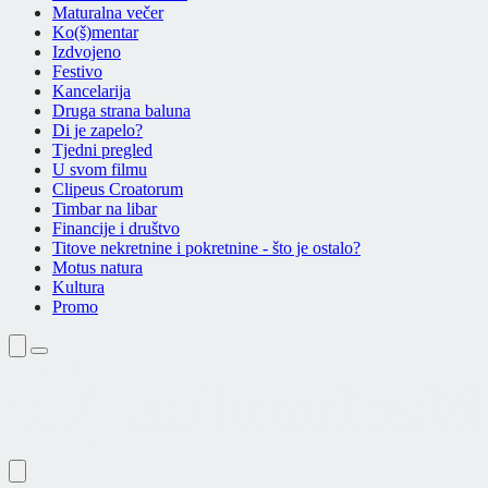
Maturalna večer
Ko(š)mentar
Izdvojeno
Festivo
Kancelarija
Druga strana baluna
Di je zapelo?
Tjedni pregled
U svom filmu
Clipeus Croatorum
Timbar na libar
Financije i društvo
Titove nekretnine i pokretnine - što je ostalo?
Motus natura
Kultura
Promo