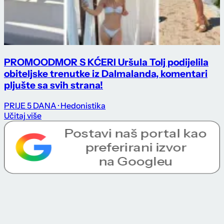
PROMO
ODMOR S KĆERI Uršula Tolj podijelila
obiteljske trenutke iz Dalmalanda, komentari
pljušte sa svih strana!
PRIJE 5 DANA
· Hedonistika
Učitaj više