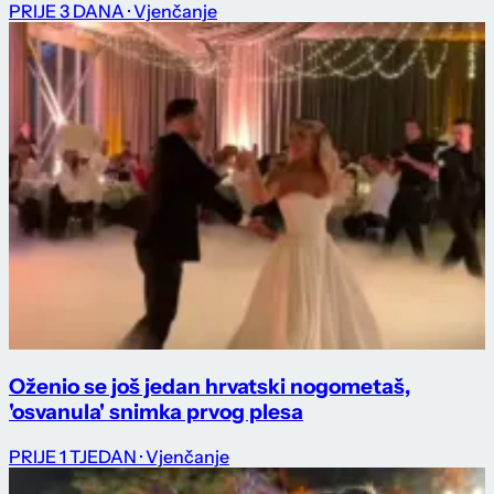
PRIJE 3 DANA
· Vjenčanje
Oženio se još jedan hrvatski nogometaš,
'osvanula' snimka prvog plesa
PRIJE 1 TJEDAN
· Vjenčanje