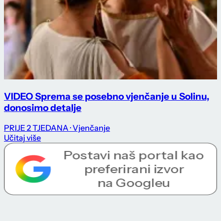
VIDEO Sprema se posebno vjenčanje u Solinu,
donosimo detalje
PRIJE 2 TJEDANA
· Vjenčanje
Učitaj više