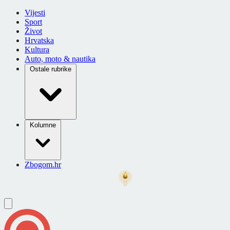
Vijesti
Sport
Život
Hrvatska
Kultura
Auto, moto & nautika
Ostale rubrike
Kolumne
Zbogom.hr