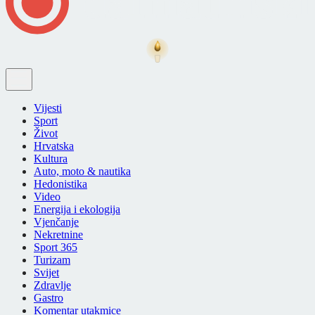
Vijesti
Sport
Život
Hrvatska
Kultura
Auto, moto & nautika
Hedonistika
Video
Energija i ekologija
Vjenčanje
Nekretnine
Sport 365
Turizam
Svijet
Zdravlje
Gastro
Komentar utakmice