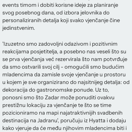
events timom i dobiti korisne ideje za planiranje
svog posebnog dana, od izbora jelovnika do
personaliziranih detalja koji svako vjenčanje čine
jedinstvenim.
'Izuzetno smo zadovoljni odazivom i pozitivnim
reakcijama posjetitelja, a posebno nas veseli što su
se prva vjenčanja već rezervirala što nam potvrđuje
da smo ostvarili svoj cilj - omogućili smo budućim
mladencima da zamisle svoje vjenčanje u prostoru
u kojem je sve organizirano do najsitnijeg detalja: od
dekoracija do gastronomske ponude. Uz to,
ponosni smo što Zadar može ponuditi ovakvu
prestižnu lokaciju za vjenčanje te što se time
pozicioniramo na mapi najatraktivnijih svadbenih
destinacija na Jadranu', poručuju iz Hyatta i dodaju
kako vjeruje da će među njihovim mladencima biti i