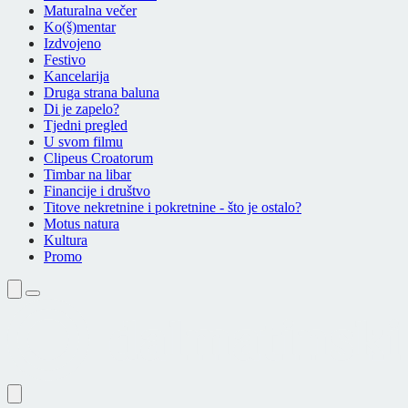
Maturalna večer
Ko(š)mentar
Izdvojeno
Festivo
Kancelarija
Druga strana baluna
Di je zapelo?
Tjedni pregled
U svom filmu
Clipeus Croatorum
Timbar na libar
Financije i društvo
Titove nekretnine i pokretnine - što je ostalo?
Motus natura
Kultura
Promo