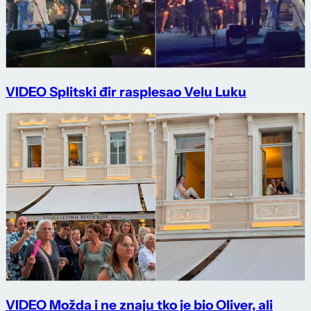
VIDEO Splitski đir rasplesao Velu Luku
VIDEO Možda i ne znaju tko je bio Oliver, ali