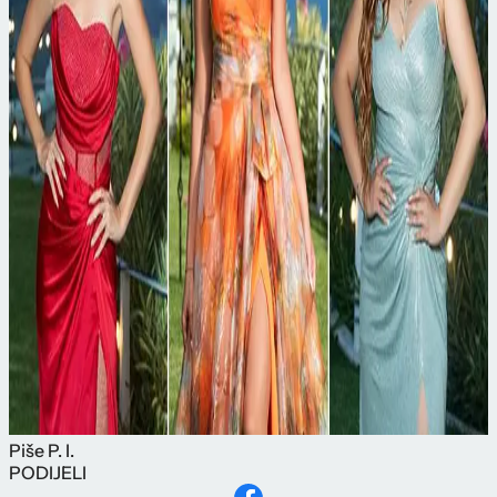
Piše
P. I.
PODIJELI