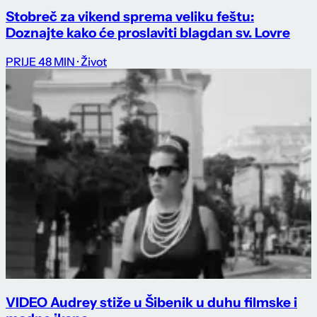
Stobreč za vikend sprema veliku feštu:
Doznajte kako će proslaviti blagdan sv. Lovre
PRIJE 48 MIN
· Život
VIDEO Audrey stiže u Šibenik u duhu filmske i