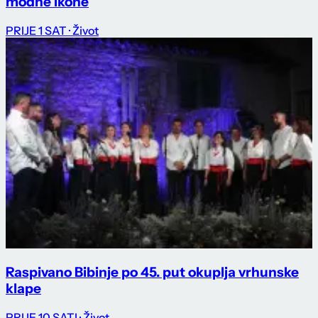
modne ikone
PRIJE 1 SAT
· Život
Raspivano Bibinje po 45. put okuplja vrhunske
klape
PRIJE 10 SATI
· Život