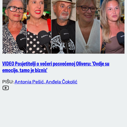
VIDEO Posjetitelji o večeri posvećenoj Oliveru: 'Ovdje su
emocije, tamo je biznis'
PIŠU:
Antonia Pešić
,
Anđela Čokolić