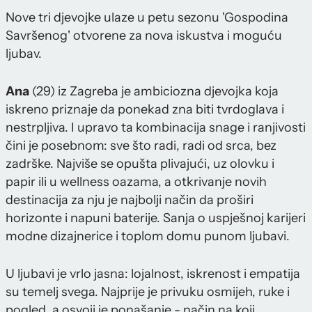
Nove tri djevojke ulaze u petu sezonu 'Gospodina
Savršenog' otvorene za nova iskustva i moguću
ljubav.
Ana
(29) iz Zagreba je ambiciozna djevojka koja
iskreno priznaje da ponekad zna biti tvrdoglava i
nestrpljiva. I upravo ta kombinacija snage i ranjivosti
čini je posebnom: sve što radi, radi od srca, bez
zadrške. Najviše se opušta plivajući, uz olovku i
papir ili u wellness oazama, a otkrivanje novih
destinacija za nju je najbolji način da proširi
horizonte i napuni baterije. Sanja o uspješnoj karijeri
modne dizajnerice i toplom domu punom ljubavi.
U ljubavi je vrlo jasna: lojalnost, iskrenost i empatija
su temelj svega. Najprije je privuku osmijeh, ruke i
pogled, a osvoji je ponašanje - način na koji