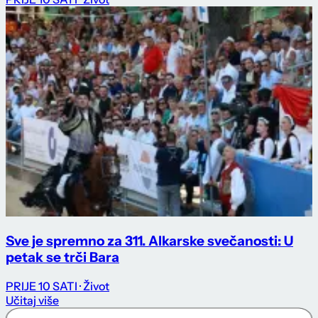
Sve je spremno za 311. Alkarske svečanosti: U
petak se trči Bara
PRIJE 10 SATI
· Život
Učitaj više