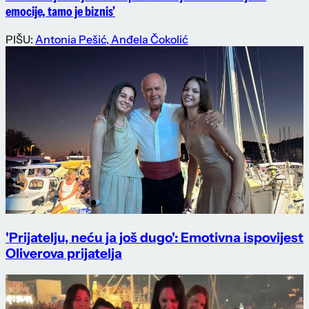
emocije, tamo je biznis'
PIŠU:
Antonia Pešić
,
Anđela Čokolić
'Prijatelju, neću ja još dugo': Emotivna ispovijest
Oliverova prijatelja