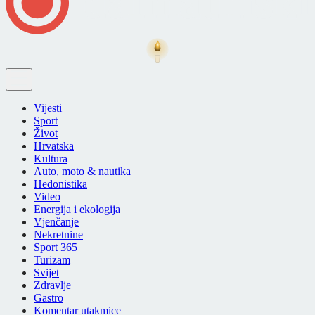
Vijesti
Sport
Život
Hrvatska
Kultura
Auto, moto & nautika
Hedonistika
Video
Energija i ekologija
Vjenčanje
Nekretnine
Sport 365
Turizam
Svijet
Zdravlje
Gastro
Komentar utakmice