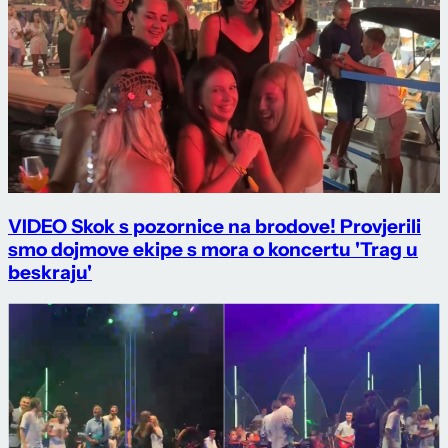
VIDEO Skok s pozornice na brodove! Provjerili
smo dojmove ekipe s mora o koncertu 'Trag u
beskraju'