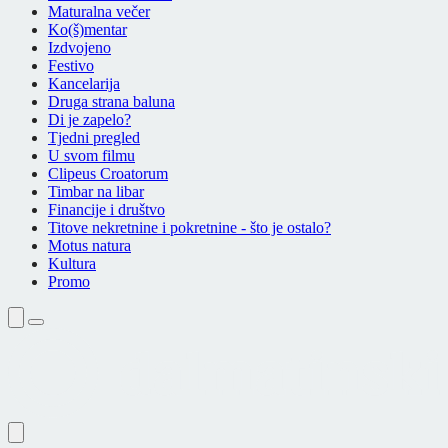
Maturalna večer
Ko(š)mentar
Izdvojeno
Festivo
Kancelarija
Druga strana baluna
Di je zapelo?
Tjedni pregled
U svom filmu
Clipeus Croatorum
Timbar na libar
Financije i društvo
Titove nekretnine i pokretnine - što je ostalo?
Motus natura
Kultura
Promo