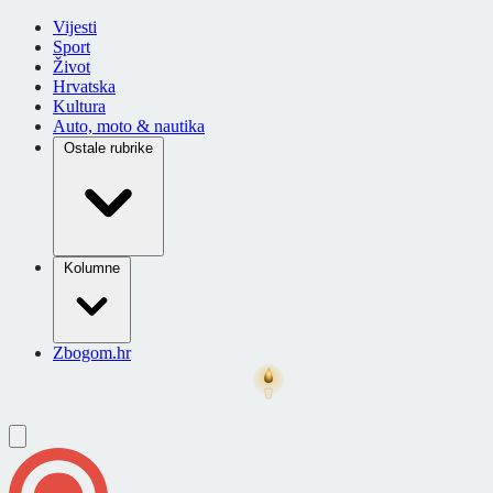
Vijesti
Sport
Život
Hrvatska
Kultura
Auto, moto & nautika
Ostale rubrike
Kolumne
Zbogom.hr