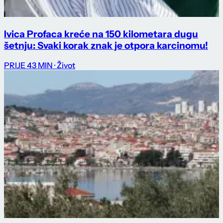
Ivica Profaca kreće na 150 kilometara dugu
šetnju: Svaki korak znak je otpora karcinomu!
PRIJE 43 MIN
· Život