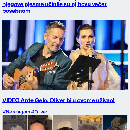
njegove pjesme učinile su njihovu večer
posebnom
VIDEO Ante Gelo: Oliver bi u ovome uživao!
Više s tagom #Oliver