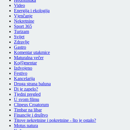
Hedonistika
Video
Energija i ekologija
Vjenčanje
Nekretnine
Sport 365
Turizam
Svijet
Zdravlje
Gastro
Komentar utakmice
Maturalna večer
Ko(š)mentar
Izdvojeno
Festivo
Kancelarija
Druga strana baluna
Di je zapelo?
Tjedni pregled
U svom filmu
Clipeus Croatorum
Timbar na libar
Financije i društvo
Titove nekretnine i pokretnine - što je ostalo?
Motus natura