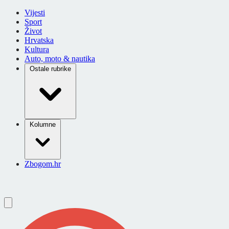
Vijesti
Sport
Život
Hrvatska
Kultura
Auto, moto & nautika
Ostale rubrike
Kolumne
Zbogom.hr