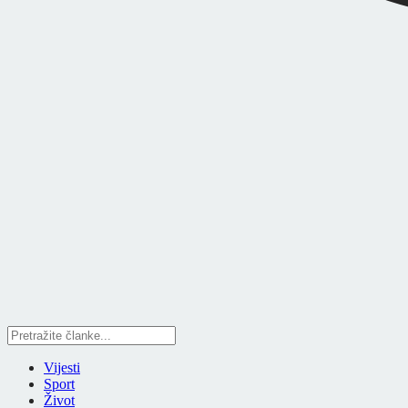
Vijesti
Sport
Život