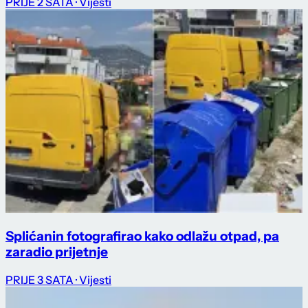
PRIJE 2 SATA
· Vijesti
Splićanin fotografirao kako odlažu otpad, pa
zaradio prijetnje
PRIJE 3 SATA
· Vijesti