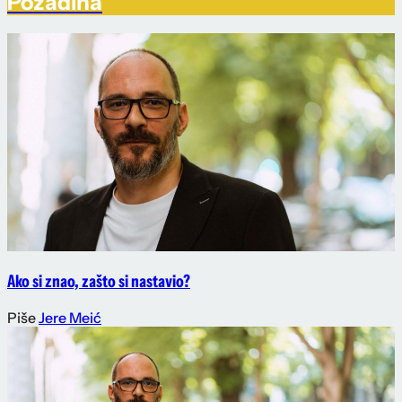
Pozadina
Ako si znao, zašto si nastavio?
Piše
Jere Meić