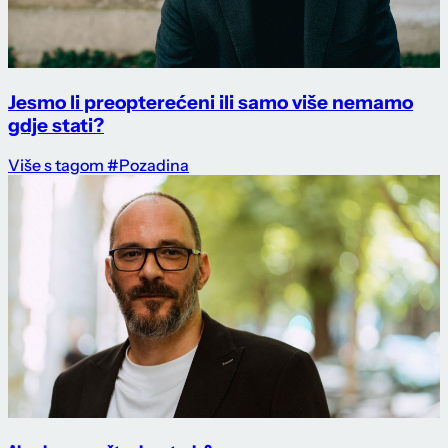
Jesmo li preopterećeni ili samo više nemamo
gdje stati?
Više s tagom #Pozadina