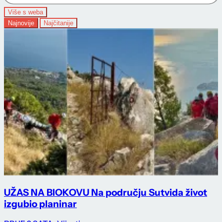
Više s weba
Najnovije
Najčitanije
UŽAS NA BIOKOVU Na području Sutvida život
izgubio planinar