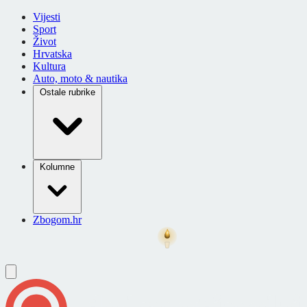
Vijesti
Sport
Život
Hrvatska
Kultura
Auto, moto & nautika
Ostale rubrike
Kolumne
Zbogom.hr