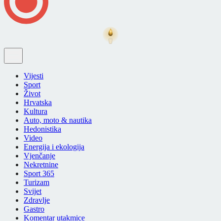
Vijesti
Sport
Život
Hrvatska
Kultura
Auto, moto & nautika
Hedonistika
Video
Energija i ekologija
Vjenčanje
Nekretnine
Sport 365
Turizam
Svijet
Zdravlje
Gastro
Komentar utakmice