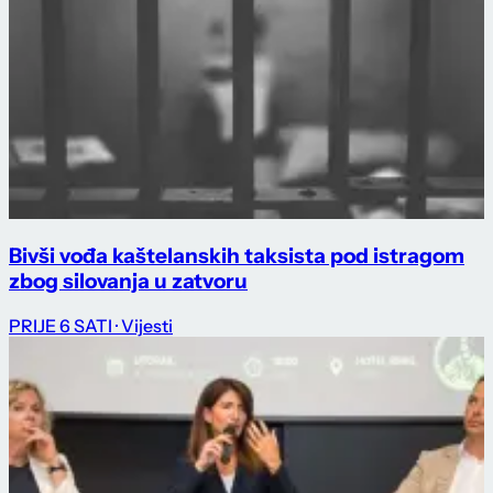
Bivši vođa kaštelanskih taksista pod istragom
zbog silovanja u zatvoru
PRIJE 6 SATI
· Vijesti