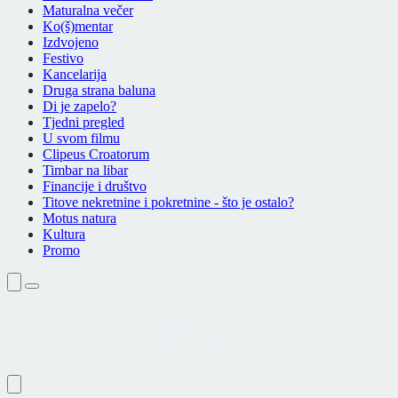
Maturalna večer
Ko(š)mentar
Izdvojeno
Festivo
Kancelarija
Druga strana baluna
Di je zapelo?
Tjedni pregled
U svom filmu
Clipeus Croatorum
Timbar na libar
Financije i društvo
Titove nekretnine i pokretnine - što je ostalo?
Motus natura
Kultura
Promo