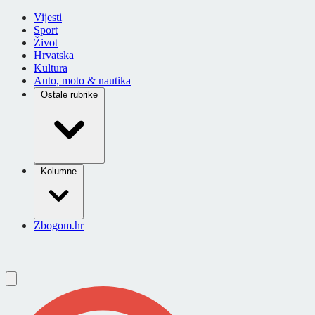
Vijesti
Sport
Život
Hrvatska
Kultura
Auto, moto & nautika
Ostale rubrike
Kolumne
Zbogom.hr