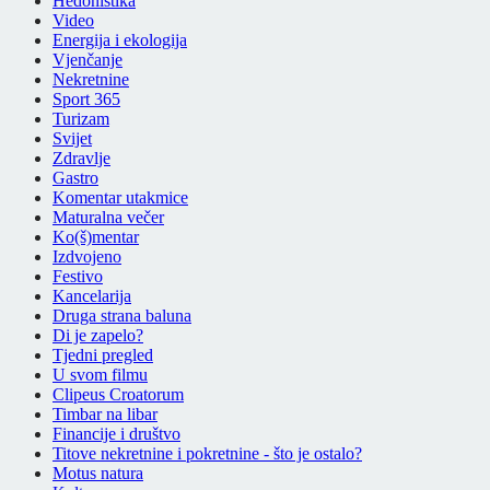
Hedonistika
Video
Energija i ekologija
Vjenčanje
Nekretnine
Sport 365
Turizam
Svijet
Zdravlje
Gastro
Komentar utakmice
Maturalna večer
Ko(š)mentar
Izdvojeno
Festivo
Kancelarija
Druga strana baluna
Di je zapelo?
Tjedni pregled
U svom filmu
Clipeus Croatorum
Timbar na libar
Financije i društvo
Titove nekretnine i pokretnine - što je ostalo?
Motus natura