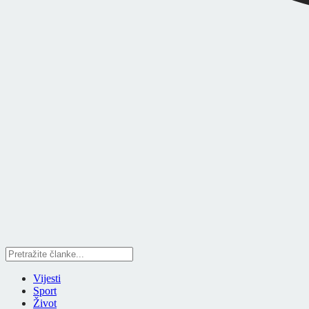
Vijesti
Sport
Život