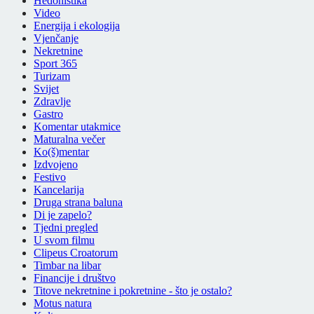
Hedonistika
Video
Energija i ekologija
Vjenčanje
Nekretnine
Sport 365
Turizam
Svijet
Zdravlje
Gastro
Komentar utakmice
Maturalna večer
Ko(š)mentar
Izdvojeno
Festivo
Kancelarija
Druga strana baluna
Di je zapelo?
Tjedni pregled
U svom filmu
Clipeus Croatorum
Timbar na libar
Financije i društvo
Titove nekretnine i pokretnine - što je ostalo?
Motus natura