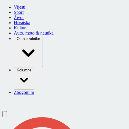
Vijesti
Sport
Život
Hrvatska
Kultura
Auto, moto & nautika
Ostale rubrike
Kolumne
Zbogom.hr