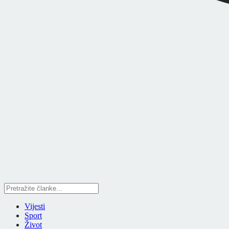
Vijesti
Sport
Život