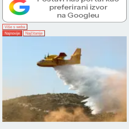
Više s weba
Najnovije
Najčitanije