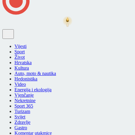
Vijesti
Sport
Život
Hrvatska
Kultura
Auto, moto & nautika
Hedonistika
Video
Energija i ekologija
Vjenčanje
Nekretnine
Sport 365
Turizam
Svijet
Zdravlje
Gastro
Komentar utakmice