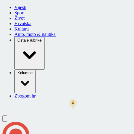
Vijesti
Sport
Život
Hrvatska
Kultura
Auto, moto & nautika
Ostale rubrike
Kolumne
Zbogom.hr