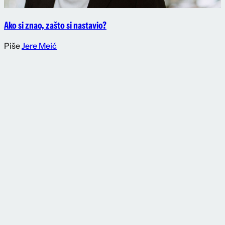
Ako si znao, zašto si nastavio?
Piše
Jere Meić