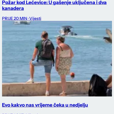
Požar kod Lećevice: U gašenje uključena i dva
kanadera
PRIJE 20 MIN
· Vijesti
Evo kakvo nas vrijeme čeka u nedjelju