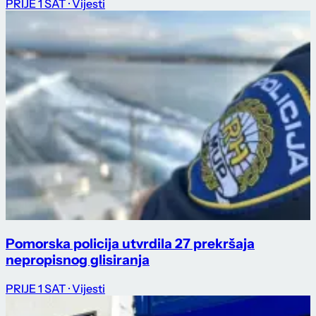
PRIJE 1 SAT
· Vijesti
Pomorska policija utvrdila 27 prekršaja
nepropisnog glisiranja
PRIJE 1 SAT
· Vijesti