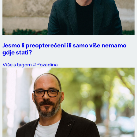
Jesmo li preopterećeni ili samo više nemamo
gdje stati?
Više s tagom #Pozadina