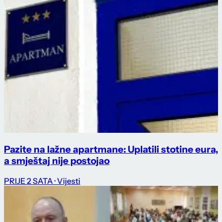
Pazite na lažne apartmane: Uplatili stotine eura,
a smještaj nije postojao
PRIJE 2 SATA
· Vijesti