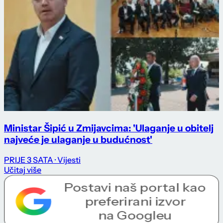
Ministar Šipić u Zmijavcima: 'Ulaganje u obitelj
najveće je ulaganje u budućnost'
PRIJE 3 SATA
· Vijesti
Učitaj više