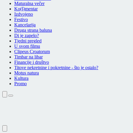
Maturalna večer
Ko(š)mentar
Izdvojeno
Festivo
Kancelarija
Druga strana baluna
Di je zapelo?
Tjedni pregled
U svom filmu
Clipeus Croatorum
Timbar na libar
Financije i društvo
Titove nekretnine i pokretnine - što je ostalo?
Motus natura
Kultura
Promo