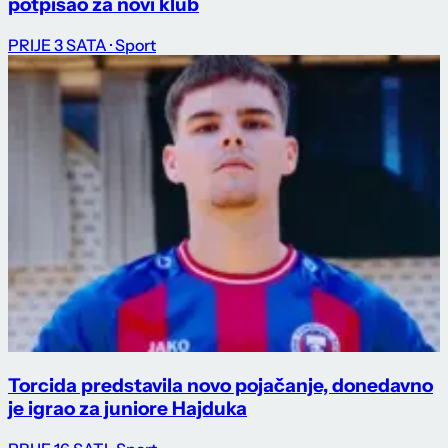
potpisao za novi klub
PRIJE 3 SATA
· Sport
Torcida predstavila novo pojačanje, donedavno
je igrao za juniore Hajduka