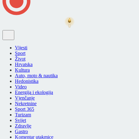
Vijesti
Sport
Život
Hrvatska
Kultura
Auto, moto & nautika
Hedonistika
Video
Energija i ekologija
Vjenčanje
Nekretnine
Sport 365
Turizam
Svijet
Zdravlje
Gastro
Komentar utakmice