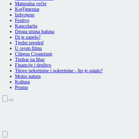
Maturalna večer
Ko(š)mentar
Izdvojeno
Festivo
Kancelarija
Druga strana baluna
Di je zapelo?
Tjedni pregled
U svom filmu
Clipeus Croatorum
Timbar na libar
Financije i društvo
Titove nekretnine i pokretnine - što je ostalo?
Motus natura
Kultura
Promo