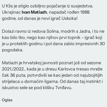
U Klis je stiglo ozbiljno pojačanje iz susjedstva.
Ukrajinac
Ivan Matiazh
, napadač rođen 1988.
godine, od danas je novi igrač Uskoka!
Dolazi ravno iz redova Solina, modrih s Jadra, i to ne
kao bilo tko, nego kao njihov prvi topnik - igrač koji
je u proteklih godinu i pol dana zabio impresivnih 30
pogodaka.
Matiazh je hrvatskoj javnosti poznat još od sezone
2021./2022., kada je u dresu Karlovca tresao mreže
čak 36 puta, potvrdivši se kao jedan od najubojitijih
strijelaca u domaćim ligama. Od danas taj instinkt i
iskustvo sele se pod klišku Tvrđavu.
Oglas