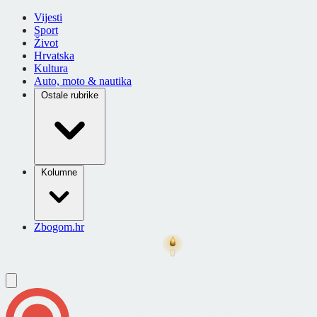
Vijesti
Sport
Život
Hrvatska
Kultura
Auto, moto & nautika
Ostale rubrike
Kolumne
Zbogom.hr