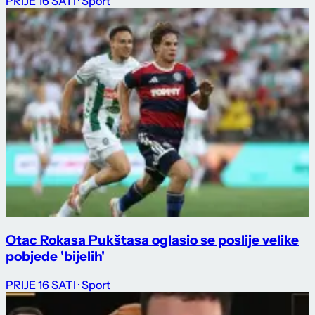
PRIJE 16 SATI
· Sport
Otac Rokasa Pukštasa oglasio se poslije velike
pobjede 'bijelih'
PRIJE 16 SATI
· Sport