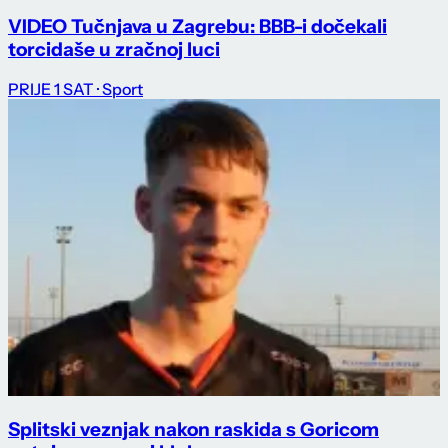
VIDEO Tučnjava u Zagrebu: BBB-i dočekali
torcidaše u zračnoj luci
PRIJE 1 SAT
· Sport
Splitski veznjak nakon raskida s Goricom