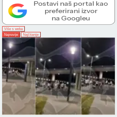
Više s weba
Najnovije
Najčitanije