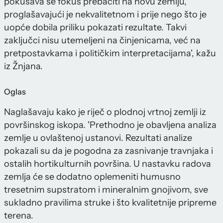
pokušava se fokus prebaciti na novu zemlju,
proglašavajući je nekvalitetnom i prije nego što je
uopće dobila priliku pokazati rezultate. Takvi
zaključci nisu utemeljeni na činjenicama, već na
pretpostavkama i političkim interpretacijama', kažu
iz Žnjana.
Oglas
Naglašavaju kako je riječ o plodnoj vrtnoj zemlji iz
površinskog iskopa. 'Prethodno je obavljena analiza
zemlje u ovlaštenoj ustanovi. Rezultati analize
pokazali su da je pogodna za zasnivanje travnjaka i
ostalih hortikulturnih površina. U nastavku radova
zemlja će se dodatno oplemeniti humusno
tresetnim supstratom i mineralnim gnojivom, sve
sukladno pravilima struke i što kvalitetnije pripreme
terena.