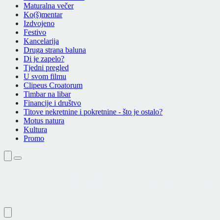
Maturalna večer
Ko(š)mentar
Izdvojeno
Festivo
Kancelarija
Druga strana baluna
Di je zapelo?
Tjedni pregled
U svom filmu
Clipeus Croatorum
Timbar na libar
Financije i društvo
Titove nekretnine i pokretnine - što je ostalo?
Motus natura
Kultura
Promo