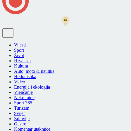
Vijesti
Sport
Život
Hrvatska
Kultura
Auto, moto & nautika
Hedonistika
Video
Energija i ekologija
Vjenčanje
Nekretnine
Sport 365
Turizam
Svijet
Zdravlje
Gastro
Komentar utakmice