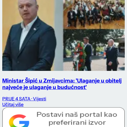
Ministar Šipić u Zmijavcima: 'Ulaganje u obitelj
najveće je ulaganje u budućnost'
PRIJE 4 SATA
· Vijesti
Učitaj više