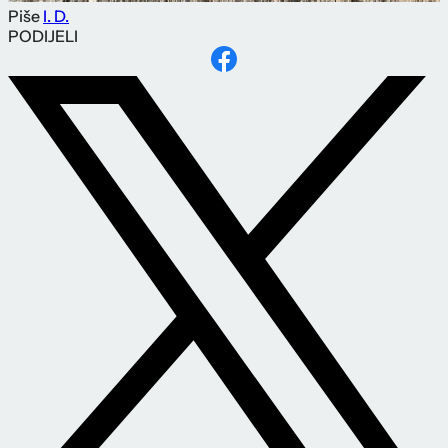
Piše
I. D.
PODIJELI