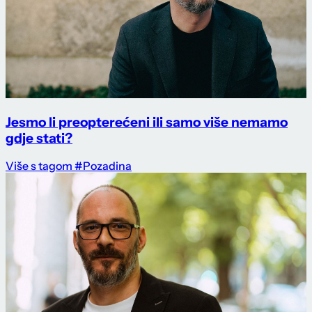
Jesmo li preopterećeni ili samo više nemamo
gdje stati?
Više s tagom #Pozadina