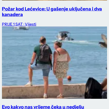
Požar kod Lećevice: U gašenje uključena i dva
kanadera
PRIJE 1 SAT
· Vijesti
Evo kakvo nas vrijeme čeka u nedjelju