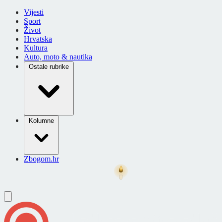
Vijesti
Sport
Život
Hrvatska
Kultura
Auto, moto & nautika
Ostale rubrike
Kolumne
Zbogom.hr